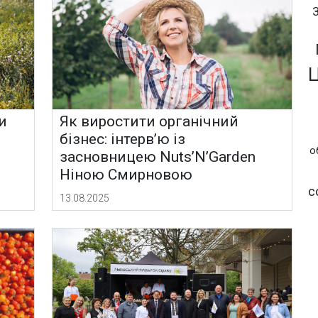
ти
Як виростити органічний
бізнес: інтерв’ю із
о
засновницею Nuts’N’Garden
Ніною Смирновою
с
13.08.2025