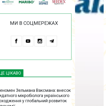
МИ В СОЦМЕРЕЖАХ
ЦЕ ЦІКАВО
еномен Зельмана Ваксмана: внесок
идатного мікробіолога українського
оходження у глобальний розвиток
грономії