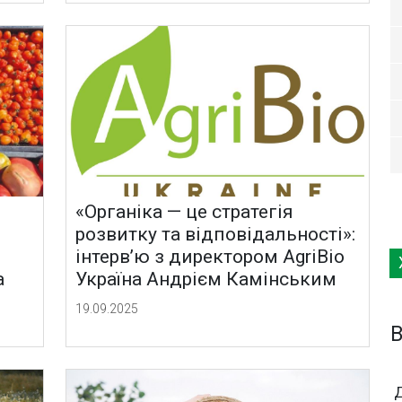
«Органіка — це стратегія
розвитку та відповідальності»:
інтерв’ю з директором AgriBio
a
Україна Андрієм Камінським
19.09.2025
B