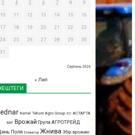
3
4
5
6
7
8
9
10
11
12
13
14
15
16
17
18
19
20
21
22
23
24
25
26
27
28
29
30
31
Серпень 2026
« Лип
ХЕШТЕГИ
ednar
АСТАРТА
Kernel
Tekom Agro Group
ЄС
Врожай
Група АГРОТРЕЙД
ВАР
Жнива
День Поля
Збір врожаю
Елеватор