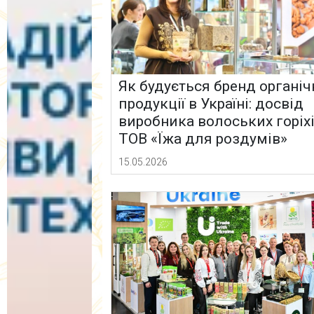
Як будується бренд органіч
продукції в Україні: досвід
виробника волоських горіх
ТОВ «Їжа для роздумів»
15.05.2026