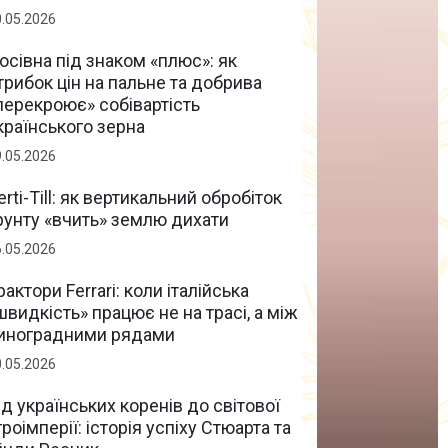
0.05.2026
осівна під знаком «плюс»: як
трибок цін на пальне та добрива
перекроює» собівартість
країнського зерна
9.05.2026
erti-Till: як вертикальний обробіток
рунту «вчить» землю дихати
6.05.2026
рактори Ferrari: коли італійська
швидкість» працює не на трасі, а між
иноградними рядами
0.05.2026
ід українських коренів до світової
гроімперії: історія успіху Стюарта та