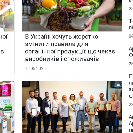
2
Т
п
ної
В Україні хочуть жорстко
0
змінити правила для
А
ів
органічної продукції: що чекає
Ф
виробників і споживачів
2
12.05.2026
П
л
з
ф
2
А
А
г