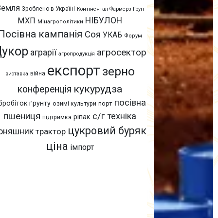
Земля
Зроблено в Україні
Контінентал Фармерз Груп
НІБУЛОН
МХП
Мінагрополітики
Посівна кампанія
Соя
УКАБ
Форум
Цукор
агросектор
аграрії
агропродукція
експорт
зерно
війна
виставка
кукурудза
конференція
посівна
бробіток ґрунту
озимі культури
порт
пшениця
с/г техніка
ріпак
підтримка
цукровий буряк
оняшник
трактор
ціна
імпорт