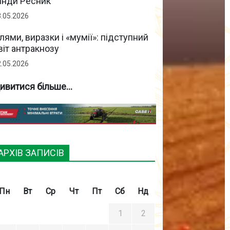
інди Ресник
3.05.2026
лями, виразки і «мумії»: підступний
віт антракнозу
2.05.2026
ивитися більше...
АРХІВ ЗАПИСІВ
Пн
Вт
Ср
Чт
Пт
Сб
Нд
1
2