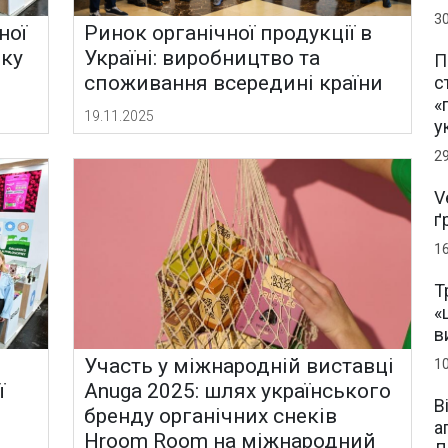
3
ної
Ринок органічної продукції в
оку
Україні: виробництво та
П
споживання всередині країни
с
«
19.11.2025
у
2
V
ґ
1
Т
«
в
Участь у міжнародній виставці
1
ї
Anuga 2025: шлях українського
В
бренду органічних снеків
а
Hroom Room на міжнародний