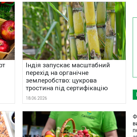
рт
Індія запускає масштабний
перехід на органічне
землеробство: цукрова
тростина під сертифікацію
18.06.2026
Ф
в
п
а