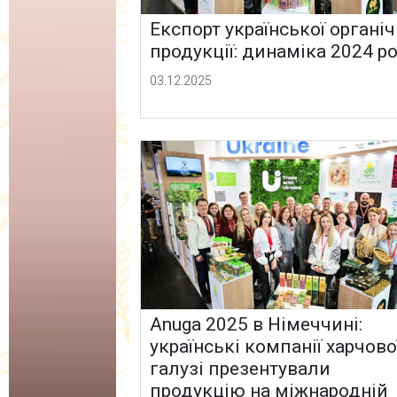
Експорт української органіч
продукції: динаміка 2024 р
03.12.2025
Anuga 2025 в Німеччині:
українські компанії харчово
галузі презентували
продукцію на міжнародній