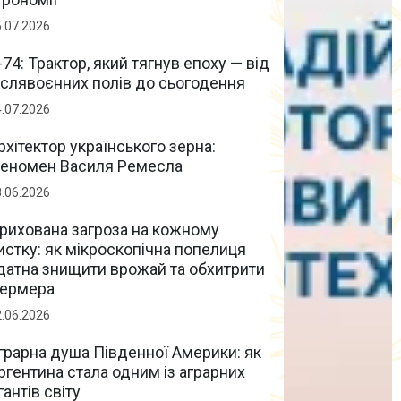
5.07.2026
-74: Трактор, який тягнув епоху — від
іслявоєнних полів до сьогодення
4.07.2026
рхітектор українського зерна:
еномен Василя Ремесла
8.06.2026
рихована загроза на кожному
истку: як мікроскопічна попелиця
датна знищити врожай та обхитрити
ермера
2.06.2026
грарна душа Південної Америки: як
ргентина стала одним із аграрних
ігантів світу