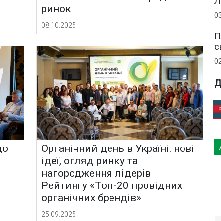
Л
ринок
0
08.10.2025
П
с
0
Д
до
Органічний день в Україні: нові
ідеї, огляд ринку та
нагородження лідерів
Рейтингу «Топ-20 провідних
органічних брендів»
25.09.2025