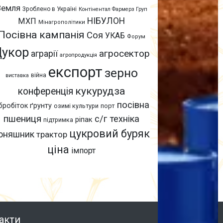
Земля
Зроблено в Україні
Контінентал Фармерз Груп
НІБУЛОН
МХП
Мінагрополітики
Посівна кампанія
Соя
УКАБ
Форум
Цукор
агросектор
аграрії
агропродукція
експорт
зерно
війна
виставка
кукурудза
конференція
посівна
бробіток ґрунту
озимі культури
порт
пшениця
с/г техніка
ріпак
підтримка
цукровий буряк
оняшник
трактор
ціна
імпорт
акти