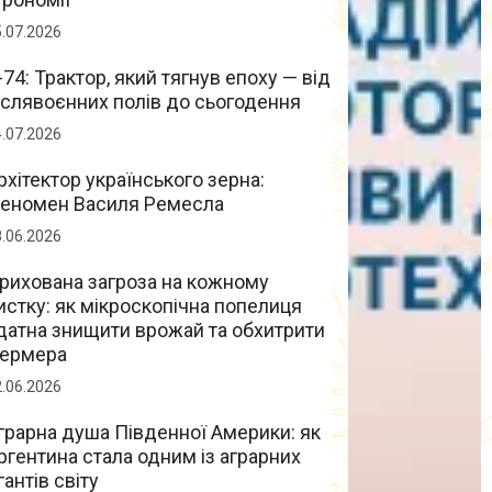
5.07.2026
-74: Трактор, який тягнув епоху — від
іслявоєнних полів до сьогодення
4.07.2026
рхітектор українського зерна:
еномен Василя Ремесла
8.06.2026
рихована загроза на кожному
истку: як мікроскопічна попелиця
датна знищити врожай та обхитрити
ермера
2.06.2026
грарна душа Південної Америки: як
ргентина стала одним із аграрних
ігантів світу