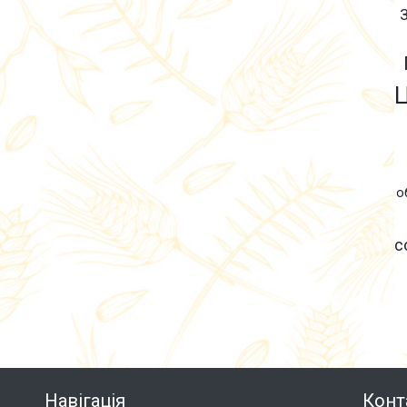
о
с
Навігація
Конт