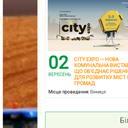
02
CITY EXPO — НОВА
КОМУНАЛЬНА ВИСТАВ
ЩО ОБ’ЄДНАЄ РІШЕН
ВЕРЕСЕНЬ
ДЛЯ РОЗВИТКУ МІСТ 
ГРОМАД
Місце проведення:
Вінниця
Бі