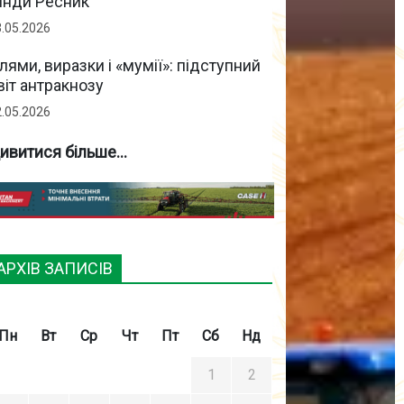
інди Ресник
3.05.2026
лями, виразки і «мумії»: підступний
віт антракнозу
2.05.2026
ивитися більше...
АРХІВ ЗАПИСІВ
Пн
Вт
Ср
Чт
Пт
Сб
Нд
1
2