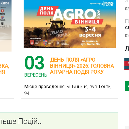
Л
0
П
с
0
Д
03
ДЕНЬ ПОЛЯ «АГРО
КА,
ВІННИЦЯ» 2026: ГОЛОВНА
НЯ
АГРАРНА ПОДІЯ РОКУ
ВЕРЕСЕНЬ
І
Місце проведення:
м. Вінниця, вул. Гонти,
94
льше Подій...