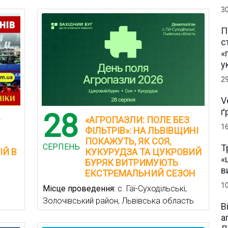
3
П
с
«
у
2
V
ґ
28
—
«АГРОПАЗЛИ: ПОЛЕ БЕЗ
1
ФІЛЬТРІВ»: НА ЛЬВІВЩИНІ
ПОКАЖУТЬ, ЯК СОЯ,
СЕРПЕНЬ
Т
ІЙ В
КУКУРУДЗА ТА ЦУКРОВИЙ
«
БУРЯК ВИТРИМУЮТЬ
в
ЕКСТРЕМАЛЬНИЙ СЕЗОН
1
Місце проведення:
с. Гаї-Суходільські,
Золочівський район, Львівська область
В
а