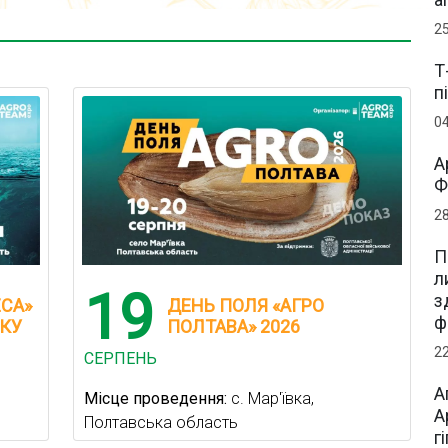
2
Т
п
0
А
Ф
2
П
л
19
з
ЕСА»
ДЕНЬ ПОЛЯ «АГРО
ф
ОКУ
ПОЛТАВА» 2026
2
СЕРПЕНЬ
А
Місце проведення:
с. Мар'ївка,
А
Полтавська область
г