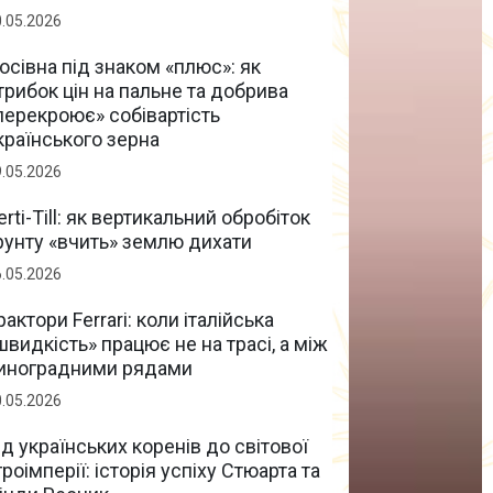
0.05.2026
осівна під знаком «плюс»: як
трибок цін на пальне та добрива
перекроює» собівартість
країнського зерна
9.05.2026
erti-Till: як вертикальний обробіток
рунту «вчить» землю дихати
6.05.2026
рактори Ferrari: коли італійська
швидкість» працює не на трасі, а між
иноградними рядами
0.05.2026
ід українських коренів до світової
гроімперії: історія успіху Стюарта та