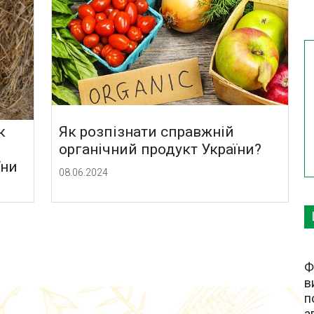
к
Як розпізнати справжній
органічний продукт України?
їни
08.06.2024
Ф
в
п
а