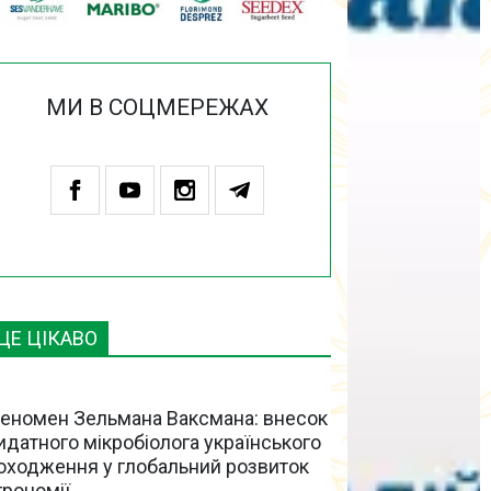
МИ В СОЦМЕРЕЖАХ
ЦЕ ЦІКАВО
еномен Зельмана Ваксмана: внесок
идатного мікробіолога українського
оходження у глобальний розвиток
грономії