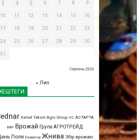
3
4
5
6
7
8
9
10
11
12
13
14
15
16
17
18
19
20
21
22
23
24
25
26
27
28
29
30
31
Серпень 2026
« Лип
ХЕШТЕГИ
Bednar
АСТАРТА
Kernel
Tekom Agro Group
ЄС
Врожай
Група АГРОТРЕЙД
ВАР
Жнива
ень Поля
Збір врожаю
Елеватор