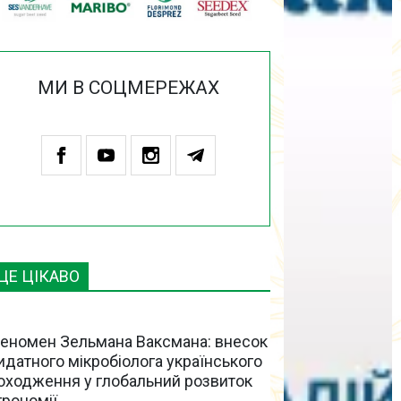
МИ В СОЦМЕРЕЖАХ
ЦЕ ЦІКАВО
еномен Зельмана Ваксмана: внесок
идатного мікробіолога українського
оходження у глобальний розвиток
грономії