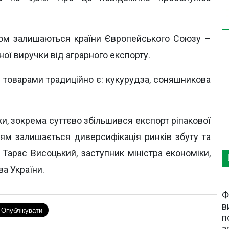
ом залишаються країни Європейського Союзу –
ої виручки від аграрного експорту.
 товарами традиційно є: кукурудза, соняшникова
и, зокрема суттєво збільшився експорт ріпакової
ям залишається диверсифікація ринків збуту та
 Тарас Висоцький, заступник міністра економіки,
ва України.
Ф
в
п
а