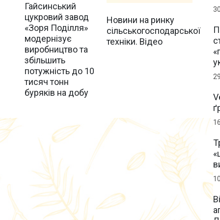
Гайсинський
3
цукровий завод
Новини на ринку
«Зоря Поділля»
П
сільськогосподарської
модернізує
с
техніки. Відео
виробництво та
«
збільшить
у
потужність до 10
2
тисяч тонн
буряків на добу
V
ґ
1
Т
«
в
1
В
а