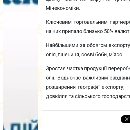
Мінекономіки.
Ключовим торговельним партнер
на них припало близько 50% валютн
Найбільшими за обсягом експорту
олія, пшениця, соєві боби, м’ясо.
Зростає частка продукції переробк
олії. Водночас важливим завданн
розширення географії експорту, –
довкілля та сільського господарст