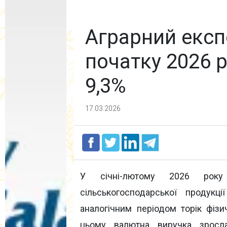
Аграрний експ
початку 2026 р
9,3%
17.03.2026
У січні-лютому 2026 року
сільськогосподарської продук
аналогічним періодом торік фіз
цьому валютна виручка зросл