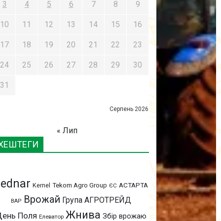
3
4
5
6
7
8
9
10
11
12
13
14
15
16
17
18
19
20
21
22
23
24
25
26
27
28
29
30
31
Серпень 2026
« Лип
ХЕШТЕГИ
ednar
АСТАРТА
Kernel
Tekom Agro Group
ЄС
Врожай
Група АГРОТРЕЙД
ВАР
Жнива
День Поля
Збір врожаю
Елеватор