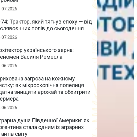
5.07.2026
-74: Трактор, який тягнув епоху — від
іслявоєнних полів до сьогодення
4.07.2026
рхітектор українського зерна:
еномен Василя Ремесла
8.06.2026
рихована загроза на кожному
истку: як мікроскопічна попелиця
датна знищити врожай та обхитрити
ермера
2.06.2026
грарна душа Південної Америки: як
ргентина стала одним із аграрних
ігантів світу