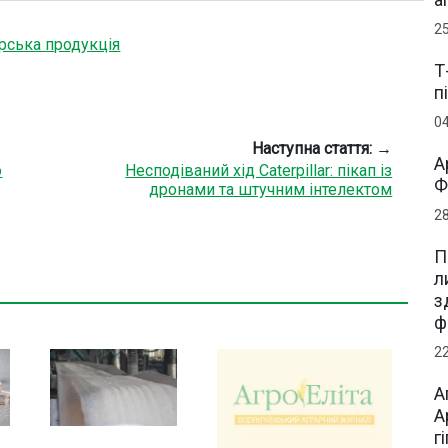
2
рська продукція
Т
п
0
Наступна стаття: →
А
о
Несподіваний хід Caterpillar: пікап із
Ф
дронами та штучним інтелектом
2
П
л
з
ф
2
А
А
г