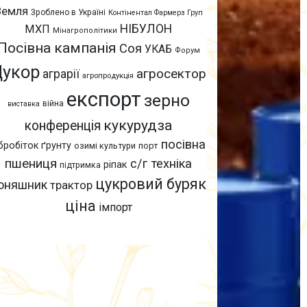
Земля
Зроблено в Україні
Контінентал Фармерз Груп
НІБУЛОН
МХП
Мінагрополітики
Посівна кампанія
Соя
УКАБ
Форум
Цукор
агросектор
аграрії
агропродукція
експорт
зерно
війна
виставка
кукурудза
конференція
посівна
бробіток ґрунту
озимі культури
порт
пшениця
с/г техніка
ріпак
підтримка
цукровий буряк
оняшник
трактор
ціна
імпорт