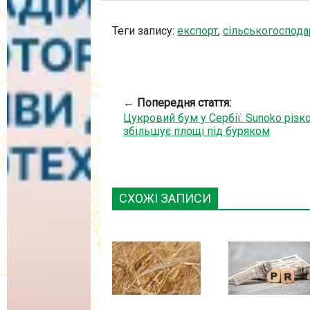
Теги запису:
експорт
,
сільськогоспода
← Попередня стаття:
Цукровий бум у Сербії: Sunoko різк
збільшує площі під буряком
СХОЖІ ЗАПИСИ