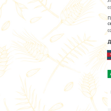
Л
0
П
с
0
Д