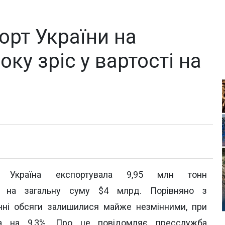
орт України на
оку зріс у вартості на
 Україна експортувала 9,95 млн тонн
ції на загальну суму $4 млрд. Порівняно з
ичні обсяги залишилися майже незмінними, при
а на 9,3%. Про це повідомляє пресслужба