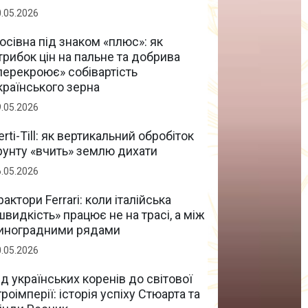
0.05.2026
осівна під знаком «плюс»: як
трибок цін на пальне та добрива
перекроює» собівартість
країнського зерна
9.05.2026
erti-Till: як вертикальний обробіток
рунту «вчить» землю дихати
6.05.2026
рактори Ferrari: коли італійська
швидкість» працює не на трасі, а між
иноградними рядами
0.05.2026
ід українських коренів до світової
гроімперії: історія успіху Стюарта та