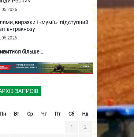
інди Ресник
3.05.2026
лями, виразки і «мумії»: підступний
віт антракнозу
2.05.2026
ивитися більше...
АРХІВ ЗАПИСІВ
Пн
Вт
Ср
Чт
Пт
Сб
Нд
1
2