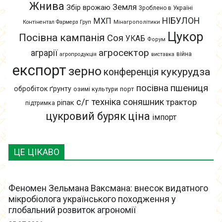
Жнива
Земля
Збір врожаю
Зроблено в Україні
НІБУЛОН
МХП
Контінентал Фармерз Груп
Мінагрополітики
Цукор
Посівна кампанія
Соя
УКАБ
Форум
агросектор
аграрії
війна
агропродукція
виставка
експорт
зерно
кукурудза
конференція
пшениця
посівна
обробіток ґрунту
озимі культури
порт
с/г техніка
соняшник
трактор
ріпак
підтримка
цукровий буряк
ціна
імпорт
ЦЕ ЦІКАВО
Феномен Зельмана Ваксмана: внесок видатного
мікробіолога українського походження у
глобальний розвиток агрономії