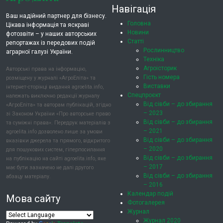
Навігація
Ваш надійний партнер для бізнесу.
Головна
Цікава інформація та яскраві
Новини
фотозвіти – у наших авторських
Статті
репортажах із передових подій
Рослинництво
аграрної галузі України.
Техніка
Агроісторик
Авторські права на інформацію,
Гість номера
розміщену у журналі «АгроЕліта» та
Виставки
інтернет-сторінці видання agroelita.info,
Спецпроєкт
належать виключно редакції журналу
Від сівби – до збирання
«АгроЕліта» та авторам публікацій, згідно
– 2023
зі Законом України «Про авторське право
Від сівби – до збирання
та суміжні права». Передрук матеріалів з
– 2021
agroelita.info дозволено лише за умови
Від сівби – до збирання
вказівки джерела та прямого, відкритого
– 2020
для пошукових систем, гіперпосилання
Від сівби – до збирання
на публікацію на сайті agroelita.info, яке
– 2017
має бути зазначено не далі другого
Від сівби – до збирання
абзацу матеріалу.
– 2016
Календар подій
Мова сайту
Фотогалерея
Журнал
Журнал 2020