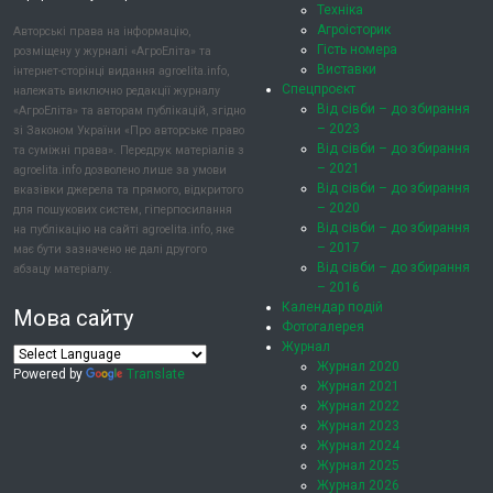
Техніка
Агроісторик
Авторські права на інформацію,
Гість номера
розміщену у журналі «АгроЕліта» та
Виставки
інтернет-сторінці видання agroelita.info,
Спецпроєкт
належать виключно редакції журналу
Від сівби – до збирання
«АгроЕліта» та авторам публікацій, згідно
– 2023
зі Законом України «Про авторське право
Від сівби – до збирання
та суміжні права». Передрук матеріалів з
– 2021
agroelita.info дозволено лише за умови
Від сівби – до збирання
вказівки джерела та прямого, відкритого
– 2020
для пошукових систем, гіперпосилання
Від сівби – до збирання
на публікацію на сайті agroelita.info, яке
– 2017
має бути зазначено не далі другого
Від сівби – до збирання
абзацу матеріалу.
– 2016
Календар подій
Мова сайту
Фотогалерея
Журнал
Журнал 2020
Powered by
Translate
Журнал 2021
Журнал 2022
Журнал 2023
Журнал 2024
Журнал 2025
Журнал 2026