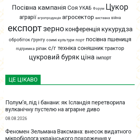
Цукор
Посівна кампанія
Соя
УКАБ
Форум
агросектор
аграрії
війна
агропродукція
виставка
експорт
зерно
кукурудза
конференція
пшениця
посівна
обробіток ґрунту
озимі культури
порт
с/г техніка
соняшник
трактор
ріпак
підтримка
цукровий буряк
ціна
імпорт
ЦЕ ЦІКАВО
Полум’я, лід і банани: як Ісландія перетворила
вулканічну пустелю на аграрне диво
08.08.2026
Феномен Зельмана Ваксмана: внесок видатного
мікробіолога українського походження у