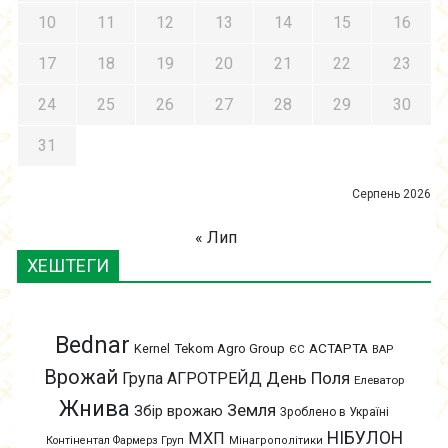
10
11
12
13
14
15
16
17
18
19
20
21
22
23
24
25
26
27
28
29
30
31
Серпень 2026
« Лип
ХЕШТЕГИ
Bednar
АСТАРТА
Kernel
Tekom Agro Group
ЄС
ВАР
Врожай
День Поля
Група АГРОТРЕЙД
Елеватор
Жнива
Земля
Збір врожаю
Зроблено в Україні
НІБУЛОН
МХП
Контінентал Фармерз Груп
Мінагрополітики