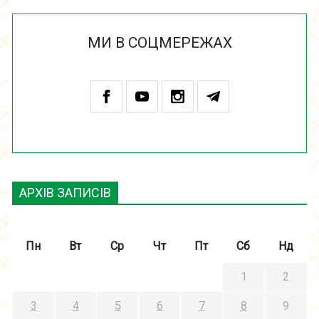
МИ В СОЦМЕРЕЖАХ
АРХІВ ЗАПИСІВ
Пн
Вт
Ср
Чт
Пт
Сб
Нд
1
2
3
4
5
6
7
8
9