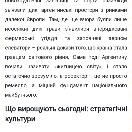
новозбудовані залізниці та порти назавжди
зв’язали дикі аргентинські простори з ринками
далекої Європи. Там, де ще вчора буяли лише
неосяжні дикі трави, з’явилися впорядковані
фермерські угіддя та заповнені зерном
елеватори – реальні докази того, що країна стала
гравцем світового рівня. Саме тоді Аргентину
почали називати «житницею світу», і стало
остаточно зрозуміло: агросектор – це не просто
ремесло, а міцний фундамент національного
майбутнього.
Що вирощують сьогодні: стратегічні
культури