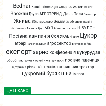
Bednar
АСТАРТА
Kernel
Tekom Agro Group
ЄС
ВАР
Врожай
День Поля
Група АГРОТРЕЙД
Елеватор
Жнива
Земля
Збір врожаю
Зроблено в Україні
НІБУЛОН
МХП
Контінентал Фармерз Груп
Мінагрополітики
Цукор
Посівна кампанія
Соя
УКАБ
Форум
агросектор
аграрії
війна
агропродукція
виставка
експорт
зерно
кукурудза
конференція
пшениця
посівна
обробіток ґрунту
озимі культури
порт
с/г техніка
соняшник
трактор
ріпак
підтримка
цукровий буряк
ціна
імпорт
ЦЕ ЦІКАВО