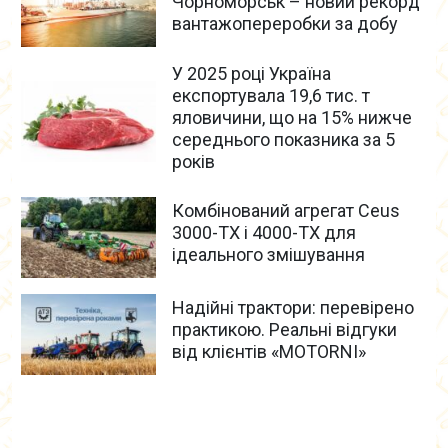
Чорноморськ – новий рекорд
вантажопереробки за добу
У 2025 році Україна
експортувала 19,6 тис. т
яловичини, що на 15% нижче
середнього показника за 5
років
Комбінований агрегат Ceus
3000-TX і 4000-TX для
ідеального змішування
Надійні трактори: перевірено
практикою. Реальні відгуки
від клієнтів «MOTORNI»