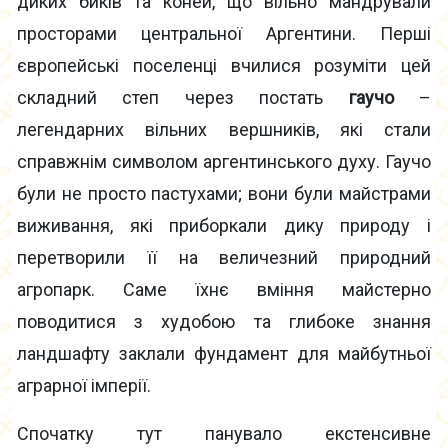
диких биків та коней, що вільно мандрували
просторами центральної Аргентини. Перші
європейські поселенці вчилися розуміти цей
складний степ через постать
гаучо
–
легендарних вільних вершників, які стали
справжнім символом аргентинського духу. Гаучо
були не просто пастухами; вони були майстрами
виживання, які приборкали дику природу і
перетворили її на величезний природний
агропарк. Саме їхнє вміння майстерно
поводитися з худобою та глибоке знання
ландшафту заклали фундамент для майбутньої
аграрної імперії.
Спочатку тут панувало екстенсивне