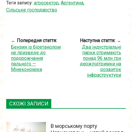
Теги запису:
агросектор
,
Аргентина
,
Сільське господарство
← Попередня стаття:
Наступна стаття: →
Бензин із біоетанолом
Два індустріальні
не призведе до
парки отримають
подорожчання
понад 96 млн грн
пального —
держпідтримки на
Мінекономіки
розвиток
інфраструктури
СХОЖІ ЗАПИСИ
В морському порту