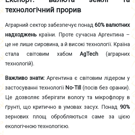
технологічний прорив
Аграрний сектор забезпечує понад
60% валютних
надходжень
країни. Проте сучасна Аргентина –
це не лише сировина, а й високі технології. Країна
стала світовим хабом
AgTech
(аграрних
технологій).
Важливо знати:
Аргентина є світовим лідером у
застосуванні технології
No-Till
(посів без оранки).
Це дозволяє зберігати вологу та мікрофлору в
ґрунті, що критично в умовах засух. Понад
90%
зернових площ обробляються саме за цією
екологічною технологією.