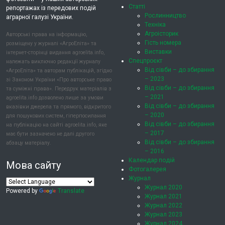
Статті
репортажах із передових подій
Рослинництво
аграрної галузі України.
Техніка
Агроісторик
Авторські права на інформацію,
Гість номера
розміщену у журналі «АгроЕліта» та
Виставки
інтернет-сторінці видання agroelita.info,
Спецпроєкт
належать виключно редакції журналу
Від сівби – до збирання
«АгроЕліта» та авторам публікацій, згідно
– 2023
зі Законом України «Про авторське право
Від сівби – до збирання
та суміжні права». Передрук матеріалів з
– 2021
agroelita.info дозволено лише за умови
Від сівби – до збирання
вказівки джерела та прямого, відкритого
– 2020
для пошукових систем, гіперпосилання
Від сівби – до збирання
на публікацію на сайті agroelita.info, яке
– 2017
має бути зазначено не далі другого
Від сівби – до збирання
абзацу матеріалу.
– 2016
Календар подій
Мова сайту
Фотогалерея
Журнал
Журнал 2020
Powered by
Translate
Журнал 2021
Журнал 2022
Журнал 2023
Журнал 2024