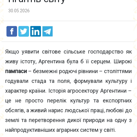
30.05.2026
Якщо уявити світове сільське господарство як
живу істоту, Аргентина була б її серцем. Широкі
пампаси
– безмежні родючі рівнини – століттями
годували стада та поля, формували культуру і
характер країни. Історія агросектору Аргентини –
це не просто перелік культур та експортних
обсягів, а живий нарис людської праці, любові до
землі та перетворення дикої природи на одну з
найпродуктивніших аграрних систем у світі.