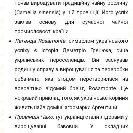
почав вирощувати традиційну чайну рослину
(Camellia sinensis) у цій провінції. Його успіх
заклав основу для сучасної чайної
промисловості країни.
Легенда Rosamonte:
символом українського
успіху є історія Деметріо Гренюка, сина
українських переселенців. Він заснував
родинну справу з вирощування та переробки
єрба-мате, яка згодом перетворилася на
всесвітньо відомий бренд Rosamonte. Це
яскравий приклад того, як українське коріння
живить найвідоміші агромарки Аргентини.
Провінція Чако:
тут українці стали лідерами у
вирощуванні бавовни. У складних