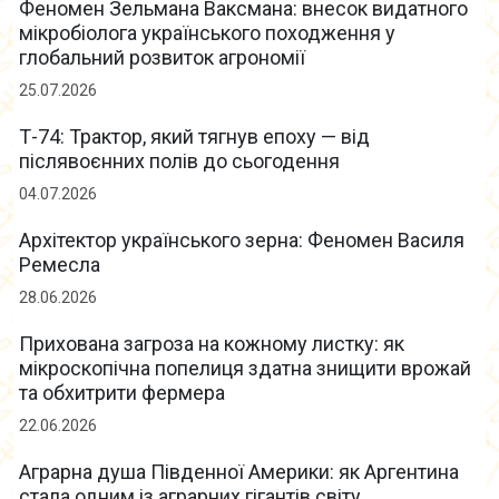
Феномен Зельмана Ваксмана: внесок видатного
мікробіолога українського походження у
глобальний розвиток агрономії
25.07.2026
Т-74: Трактор, який тягнув епоху — від
післявоєнних полів до сьогодення
04.07.2026
Архітектор українського зерна: Феномен Василя
Ремесла
28.06.2026
Прихована загроза на кожному листку: як
мікроскопічна попелиця здатна знищити врожай
та обхитрити фермера
22.06.2026
Аграрна душа Південної Америки: як Аргентина
стала одним із аграрних гігантів світу