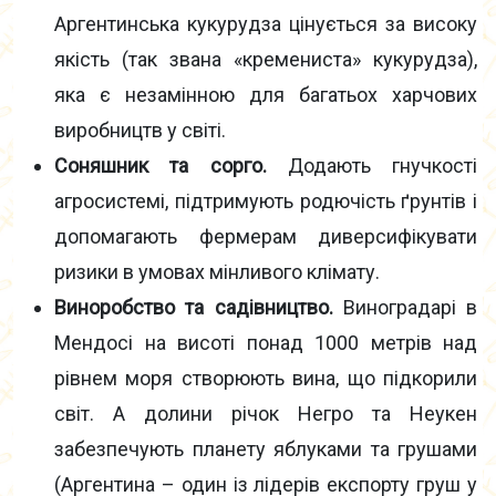
Аргентинська кукурудза цінується за високу
якість (так звана «кремениста» кукурудза),
яка є незамінною для багатьох харчових
виробництв у світі.
Соняшник та сорго.
Додають гнучкості
агросистемі, підтримують родючість ґрунтів і
допомагають фермерам диверсифікувати
ризики в умовах мінливого клімату.
Виноробство та садівництво.
Виноградарі в
Мендосі на висоті понад 1000 метрів над
рівнем моря створюють вина, що підкорили
світ. А долини річок Негро та Неукен
забезпечують планету яблуками та грушами
(Аргентина – один із лідерів експорту груш у