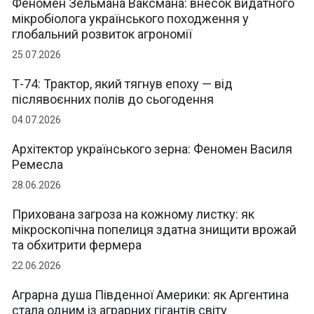
Феномен Зельмана Ваксмана: внесок видатного
мікробіолога українського походження у
глобальний розвиток агрономії
25.07.2026
Т-74: Трактор, який тягнув епоху — від
післявоєнних полів до сьогодення
04.07.2026
Архітектор українського зерна: Феномен Василя
Ремесла
28.06.2026
Прихована загроза на кожному листку: як
мікроскопічна попелиця здатна знищити врожай
та обхитрити фермера
22.06.2026
Аграрна душа Південної Америки: як Аргентина
стала одним із аграрних гігантів світу