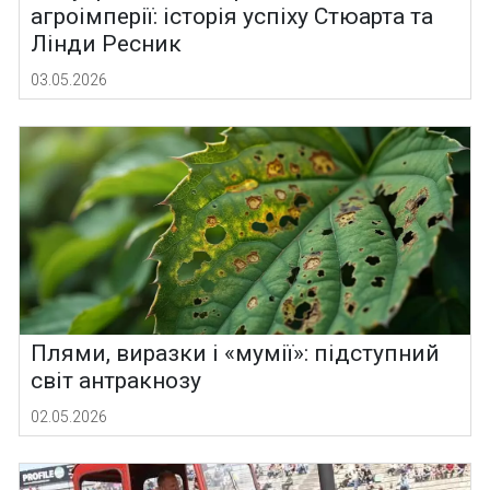
агроімперії: історія успіху Стюарта та
Лінди Ресник
03.05.2026
Плями, виразки і «мумії»: підступний
світ антракнозу
02.05.2026