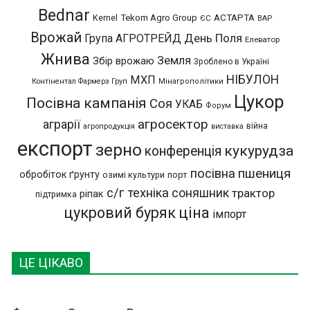
Bednar
АСТАРТА
Kernel
Tekom Agro Group
ЄС
ВАР
Врожай
День Поля
Група АГРОТРЕЙД
Елеватор
Жнива
Земля
Збір врожаю
Зроблено в Україні
НІБУЛОН
МХП
Контінентал Фармерз Груп
Мінагрополітики
Цукор
Посівна кампанія
Соя
УКАБ
Форум
агросектор
аграрії
війна
агропродукція
виставка
експорт
зерно
кукурудза
конференція
пшениця
посівна
обробіток ґрунту
озимі культури
порт
с/г техніка
соняшник
трактор
ріпак
підтримка
цукровий буряк
ціна
імпорт
ЦЕ ЦІКАВО