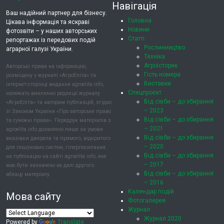
Навігація
Ваш надійний партнер для бізнесу.
Головна
Цікава інформація та яскраві
Новини
фотозвіти – у наших авторських
Статті
репортажах із передових подій
Рослинництво
аграрної галузі України.
Техніка
Агроісторик
Авторські права на інформацію,
Гість номера
розміщену у журналі «АгроЕліта» та
Виставки
інтернет-сторінці видання agroelita.info,
Спецпроєкт
належать виключно редакції журналу
Від сівби – до збирання
«АгроЕліта» та авторам публікацій, згідно
– 2023
зі Законом України «Про авторське право
Від сівби – до збирання
та суміжні права». Передрук матеріалів з
– 2021
agroelita.info дозволено лише за умови
Від сівби – до збирання
вказівки джерела та прямого, відкритого
– 2020
для пошукових систем, гіперпосилання
Від сівби – до збирання
на публікацію на сайті agroelita.info, яке
– 2017
має бути зазначено не далі другого
Від сівби – до збирання
абзацу матеріалу.
– 2016
Календар подій
Мова сайту
Фотогалерея
Журнал
Журнал 2020
Powered by
Translate