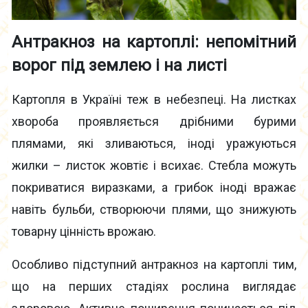
Антракноз на картоплі: непомітний
ворог під землею і на листі
Картопля в Україні теж в небезпеці. На листках
хвороба проявляється дрібними бурими
плямами, які зливаються, іноді уражуються
жилки – листок жовтіє і всихає. Стебла можуть
покриватися виразками, а грибок іноді вражає
навіть бульби, створюючи плями, що знижують
товарну цінність врожаю.
Особливо підступний антракноз на картоплі тим,
що на перших стадіях рослина виглядає