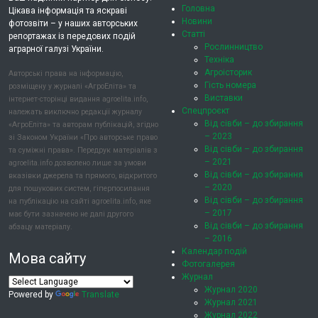
Головна
Цікава інформація та яскраві
Новини
фотозвіти – у наших авторських
Статті
репортажах із передових подій
Рослинництво
аграрної галузі України.
Техніка
Агроісторик
Авторські права на інформацію,
Гість номера
розміщену у журналі «АгроЕліта» та
Виставки
інтернет-сторінці видання agroelita.info,
Спецпроєкт
належать виключно редакції журналу
Від сівби – до збирання
«АгроЕліта» та авторам публікацій, згідно
– 2023
зі Законом України «Про авторське право
Від сівби – до збирання
та суміжні права». Передрук матеріалів з
– 2021
agroelita.info дозволено лише за умови
Від сівби – до збирання
вказівки джерела та прямого, відкритого
– 2020
для пошукових систем, гіперпосилання
Від сівби – до збирання
на публікацію на сайті agroelita.info, яке
– 2017
має бути зазначено не далі другого
Від сівби – до збирання
абзацу матеріалу.
– 2016
Календар подій
Мова сайту
Фотогалерея
Журнал
Журнал 2020
Powered by
Translate
Журнал 2021
Журнал 2022