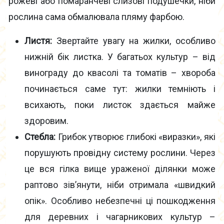
рожеві або помаранчеві слизові подушечки, ніби
рослина сама обмалювала пляму фарбою.
Листя:
Звертайте увагу на жилки, особливо
нижній бік листка. У багатьох культур – від
винограду до квасолі та томатів – хвороба
починається саме тут: жилки темніють і
всихають, поки листок здається майже
здоровим.
Стебла:
Грибок утворює глибокі «виразки», які
порушують провідну систему рослини. Через
це вся гілка вище ураженої ділянки може
раптово зів’янути, ніби отримала «швидкий
опік». Особливо небезпечні ці пошкодження
для деревних і чагарникових культур –