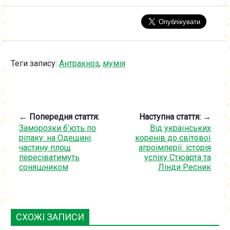
Теги запису:
Антракноз
,
мумія
← Попередня стаття:
Наступна стаття: →
Заморозки б’ють по
Від українських
ріпаку: на Одещині
коренів до світової
частину площ
агроімперії: історія
пересіватимуть
успіху Стюарта та
соняшником
Лінди Ресник
СХОЖІ ЗАПИСИ