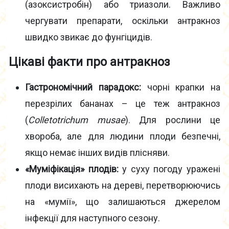
(азоксистробін) або триазоли. Важливо
чергувати препарати, оскільки антракноз
швидко звикає до фунгіцидів.
Цікаві факти про антракноз
Гастрономічний парадокс:
чорні крапки на
перезрілих бананах – це теж антракноз
(
Colletotrichum musae
). Для рослини це
хвороба, але для людини плоди безпечні,
якщо немає інших видів плісняви.
«Муміфікація» плодів:
у суху погоду уражені
плоди висихають на дереві, перетворюючись
на «мумії», що залишаються джерелом
інфекції для наступного сезону.