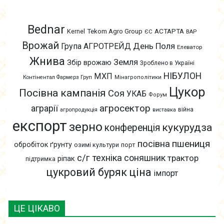
Bednar
АСТАРТА
Kernel
Tekom Agro Group
ЄС
ВАР
Врожай
День Поля
Група АГРОТРЕЙД
Елеватор
Жнива
Земля
Збір врожаю
Зроблено в Україні
НІБУЛОН
МХП
Контінентал Фармерз Груп
Мінагрополітики
Цукор
Посівна кампанія
Соя
УКАБ
Форум
агросектор
аграрії
війна
агропродукція
виставка
експорт
зерно
кукурудза
конференція
пшениця
посівна
обробіток ґрунту
озимі культури
порт
с/г техніка
соняшник
трактор
ріпак
підтримка
цукровий буряк
ціна
імпорт
ЦЕ ЦІКАВО