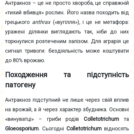
Антракноз – це не просто хвороба, це справжній
«тихий вбивця» рослин. Його назва походить від
грецького
anthrax
(«вугілля»), і це не метафора:
уражені ділянки виглядають так, ніби до них
торкнулися розпеченим залізом. Для аграрія це
сигнал тривоги: бездіяльність може коштувати
до 80% врожаю.
Походження та підступність
патогену
Антракноз підступний не лише через свій вплив
на врожай, а й через характер збудника. Основні
«винуватці» – гриби родів
Colletotrichum
та
Gloeosporium
. Сьогодні
Colletotrichum
відносять