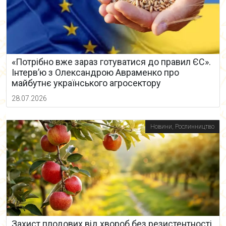
«Потрібно вже зараз готуватися до правил ЄС».
Інтерв’ю з Олександрою Авраменко про
майбутнє українського агросектору
28.07.2026
Новини
,
Рослинництво
Захист плодових від хвороб без резистентності