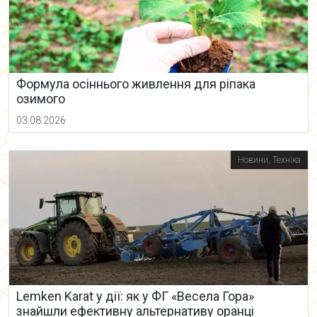
Формула осіннього живлення для ріпака
озимого
03.08.2026
Новини
,
Техніка
Lemken Karat у дії: як у ФГ «Весела Гора»
знайшли ефективну альтернативу оранці