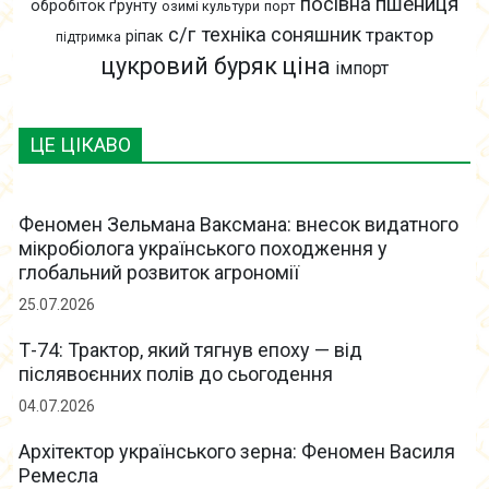
пшениця
посівна
обробіток ґрунту
озимі культури
порт
с/г техніка
соняшник
трактор
ріпак
підтримка
цукровий буряк
ціна
імпорт
ЦЕ ЦІКАВО
Феномен Зельмана Ваксмана: внесок видатного
мікробіолога українського походження у
глобальний розвиток агрономії
25.07.2026
Т-74: Трактор, який тягнув епоху — від
післявоєнних полів до сьогодення
04.07.2026
Архітектор українського зерна: Феномен Василя
Ремесла