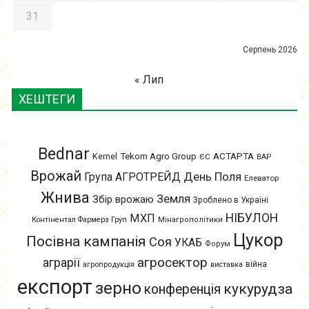
31
Серпень 2026
« Лип
ХЕШТЕГИ
Bednar
АСТАРТА
Kernel
Tekom Agro Group
ЄС
ВАР
Врожай
День Поля
Група АГРОТРЕЙД
Елеватор
Жнива
Земля
Збір врожаю
Зроблено в Україні
НІБУЛОН
МХП
Контінентал Фармерз Груп
Мінагрополітики
Цукор
Посівна кампанія
Соя
УКАБ
Форум
агросектор
аграрії
війна
агропродукція
виставка
експорт
зерно
кукурудза
конференція