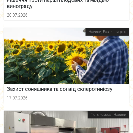
винограду
20.07.2026
Новини
,
Рослинництво
Захист соняшника та сої від склеротиніозу
17.07.2026
Гість номера
,
Новини