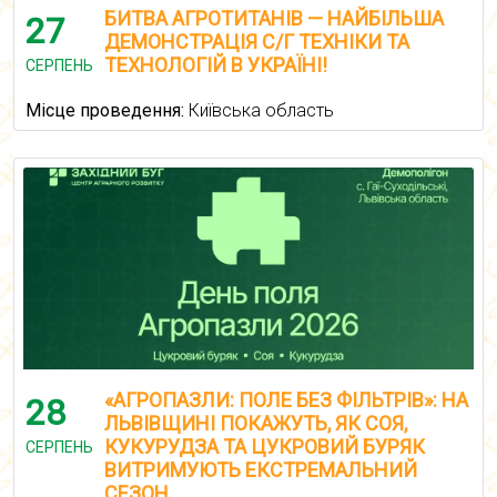
БИТВА АГРОТИТАНІВ — НАЙБІЛЬША
27
ДЕМОНСТРАЦІЯ С/Г ТЕХНІКИ ТА
ТЕХНОЛОГІЙ В УКРАЇНІ!
СЕРПЕНЬ
Місце проведення:
Київська область
«АГРОПАЗЛИ: ПОЛЕ БЕЗ ФІЛЬТРІВ»: НА
28
ЛЬВІВЩИНІ ПОКАЖУТЬ, ЯК СОЯ,
КУКУРУДЗА ТА ЦУКРОВИЙ БУРЯК
СЕРПЕНЬ
ВИТРИМУЮТЬ ЕКСТРЕМАЛЬНИЙ
СЕЗОН