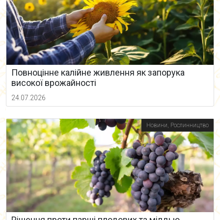
Повноцінне калійне живлення як запорука
високої врожайності
24.07.2026
Новини
,
Рослинництво
Рішення проти парші плодових та мілдью