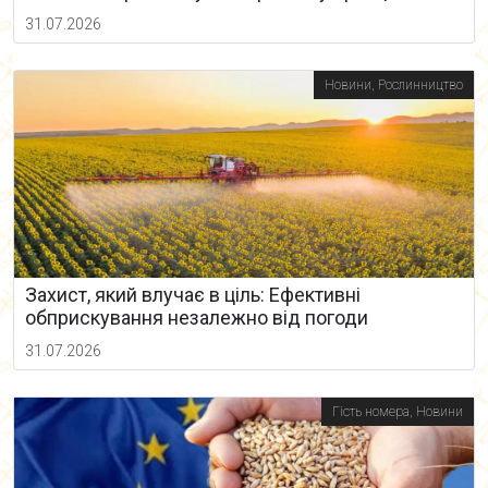
31.07.2026
Новини
,
Рослинництво
Захист, який влучає в ціль: Ефективні
обприскування незалежно від погоди
31.07.2026
Гість номера
,
Новини