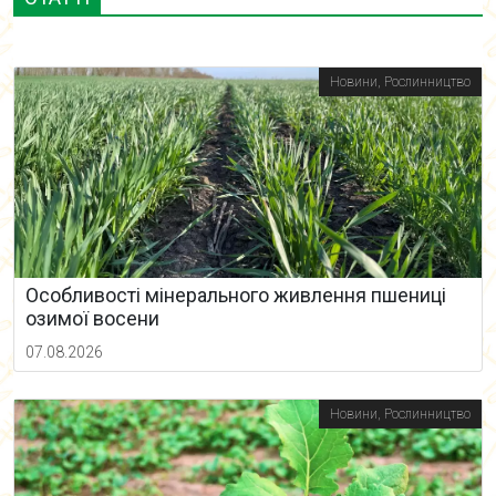
Новини
,
Рослинництво
Особливості мінерального живлення пшениці
озимої восени
07.08.2026
Новини
,
Рослинництво