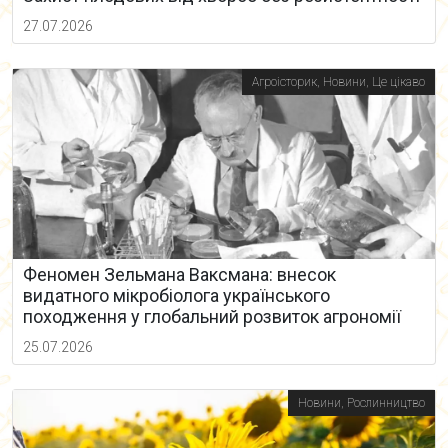
27.07.2026
Агроісторик
,
Новини
,
Це цікаво
Феномен Зельмана Ваксмана: внесок
видатного мікробіолога українського
походження у глобальний розвиток агрономії
25.07.2026
Новини
,
Рослинництво