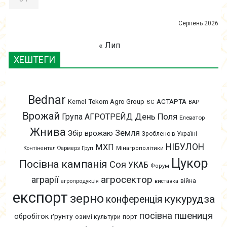
Серпень 2026
« Лип
ХЕШТЕГИ
Bednar
АСТАРТА
Kernel
Tekom Agro Group
ЄС
ВАР
Врожай
День Поля
Група АГРОТРЕЙД
Елеватор
Жнива
Земля
Збір врожаю
Зроблено в Україні
НІБУЛОН
МХП
Контінентал Фармерз Груп
Мінагрополітики
Цукор
Посівна кампанія
Соя
УКАБ
Форум
агросектор
аграрії
війна
агропродукція
виставка
експорт
зерно
кукурудза
конференція
пшениця
посівна
обробіток ґрунту
озимі культури
порт