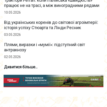
Трактори Ferrari: коли італійська «швидкість»
працює не на трасі, а між виноградними рядами
10.05.2026
Від українських коренів до світової агроімперії:
історія успіху Стюарта та Лінди Ресник
03.05.2026
Плями, виразки і «мумії»: підступний світ
антракнозу
02.05.2026
Дивитися більше...