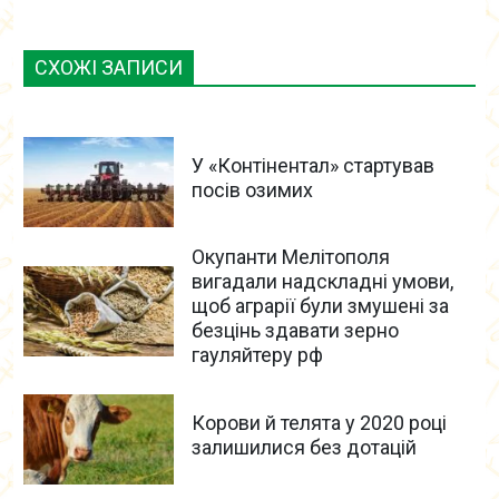
СХОЖІ ЗАПИСИ
У «Контінентал» стартував
посів озимих
Окупанти Мелітополя
вигадали надскладні умови,
щоб аграрії були змушені за
безцінь здавати зерно
гауляйтеру рф
Корови й телята у 2020 році
залишилися без дотацій