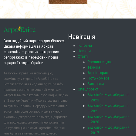
Навігація
Ваш надійний партнер для бізнесу.
Головна
Цікава інформація та яскраві
Новини
фотозвіти – у наших авторських
Статті
репортажах із передових подій
Рослинництво
аграрної галузі України.
Техніка
Агроісторик
Авторські права на інформацію,
Гість номера
розміщену у журналі «АгроЕліта» та
Виставки
інтернет-сторінці видання agroelita.info,
Спецпроєкт
належать виключно редакції журналу
Від сівби – до збирання
«АгроЕліта» та авторам публікацій, згідно
– 2023
зі Законом України «Про авторське право
Від сівби – до збирання
та суміжні права». Передрук матеріалів з
– 2021
agroelita.info дозволено лише за умови
Від сівби – до збирання
вказівки джерела та прямого, відкритого
– 2020
для пошукових систем, гіперпосилання
Від сівби – до збирання
на публікацію на сайті agroelita.info, яке
– 2017
має бути зазначено не далі другого