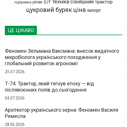
с/г техніка
соняшник
трактор
ріпак
підтримка
цукровий буряк
ціна
імпорт
ЦЕ ЦІКАВО
Феномен Зельмана Ваксмана: внесок видатного
мікробіолога українського походження у
глобальний розвиток агрономії
25.07.2026
Т-74: Трактор, який тягнув епоху — від
післявоєнних полів до сьогодення
04.07.2026
Архітектор українського зерна: Феномен Василя
Ремесла
28.06.2026