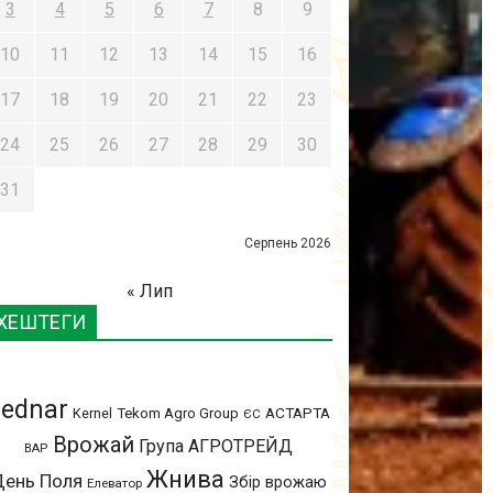
3
4
5
6
7
8
9
10
11
12
13
14
15
16
17
18
19
20
21
22
23
24
25
26
27
28
29
30
31
Серпень 2026
« Лип
ХЕШТЕГИ
ednar
АСТАРТА
Kernel
Tekom Agro Group
ЄС
Врожай
Група АГРОТРЕЙД
ВАР
Жнива
День Поля
Збір врожаю
Елеватор