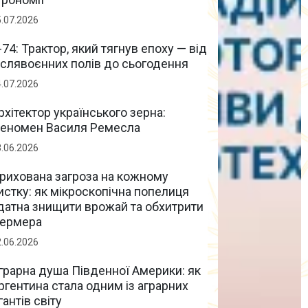
5.07.2026
-74: Трактор, який тягнув епоху — від
іслявоєнних полів до сьогодення
4.07.2026
рхітектор українського зерна:
еномен Василя Ремесла
8.06.2026
рихована загроза на кожному
истку: як мікроскопічна попелиця
датна знищити врожай та обхитрити
ермера
2.06.2026
грарна душа Південної Америки: як
ргентина стала одним із аграрних
ігантів світу