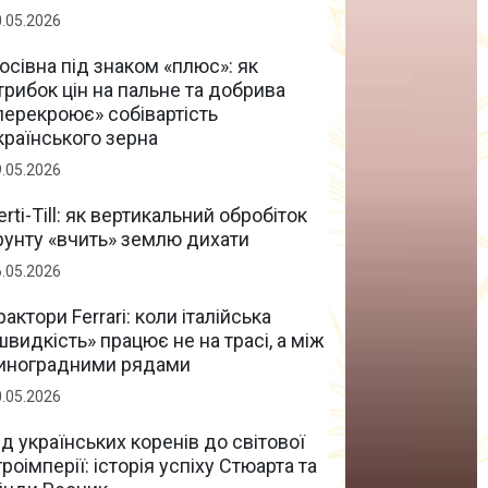
0.05.2026
осівна під знаком «плюс»: як
трибок цін на пальне та добрива
перекроює» собівартість
країнського зерна
9.05.2026
erti-Till: як вертикальний обробіток
рунту «вчить» землю дихати
6.05.2026
рактори Ferrari: коли італійська
швидкість» працює не на трасі, а між
иноградними рядами
0.05.2026
ід українських коренів до світової
гроімперії: історія успіху Стюарта та