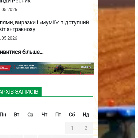
інди Ресник
3.05.2026
лями, виразки і «мумії»: підступний
віт антракнозу
2.05.2026
ивитися більше...
АРХІВ ЗАПИСІВ
Пн
Вт
Ср
Чт
Пт
Сб
Нд
1
2