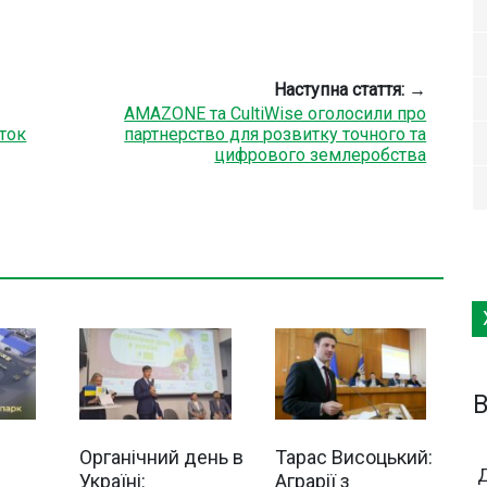
Наступна стаття: →
AMAZONE та CultiWise оголосили про
ток
партнерство для розвитку точного та
цифрового землеробства
B
Органічний день в
Тарас Висоцький:
Україні:
Аграрії з