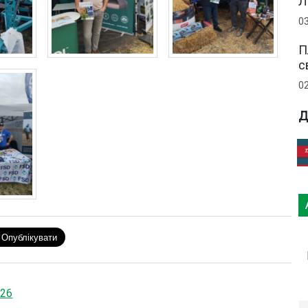
Л
0
П
с
0
Д
026