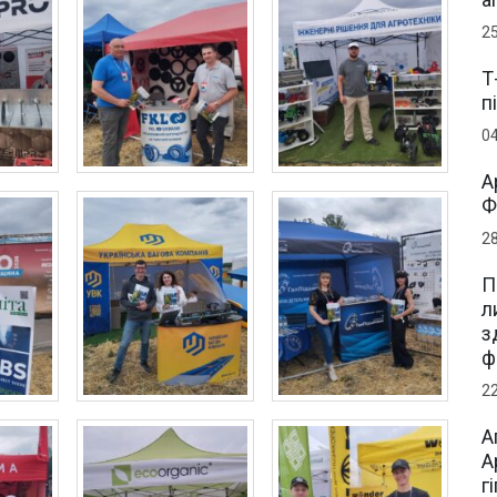
2
Т
п
0
А
Ф
2
П
л
з
ф
2
А
А
г