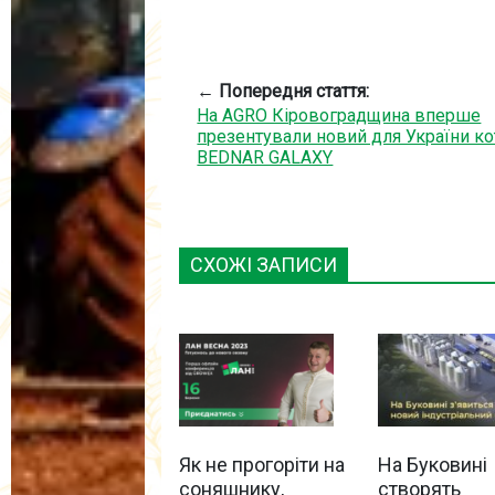
← Попередня стаття:
На AGRO Кіровоградщина вперше
презентували новий для України ко
BEDNAR GALAXY
СХОЖІ ЗАПИСИ
Як не прогоріти на
На Буковині
соняшнику,
створять