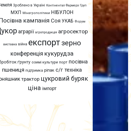
Земля
Зроблено в Україні
Контінентал Фармерз Груп
НІБУЛОН
МХП
Мінагрополітики
Посівна кампанія
Соя
УКАБ
Форум
Цукор
агросектор
аграрії
агропродукція
експорт
зерно
війна
виставка
кукурудза
конференція
посівна
бробіток ґрунту
озимі культури
порт
пшениця
с/г техніка
ріпак
підтримка
цукровий буряк
оняшник
трактор
ціна
імпорт