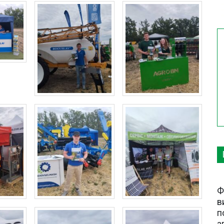
Ф
в
п
а