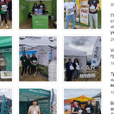
3
П
с
«
у
2
V
ґ
1
Т
«
в
1
В
а