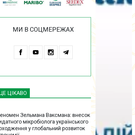
МИ В СОЦМЕРЕЖАХ
ЦЕ ЦІКАВО
еномен Зельмана Ваксмана: внесок
идатного мікробіолога українського
оходження у глобальний розвиток
грономії