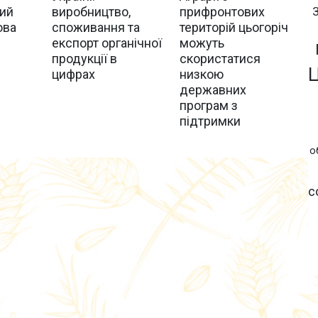
ний
виробництво,
прифронтових
ова
споживання та
територій цьогоріч
експорт органічної
можуть
продукції в
скористатися
цифрах
низкою
державних
програм з
підтримки
о
с