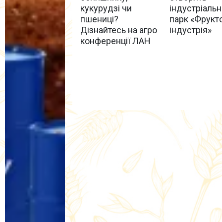
кукурудзі чи
індустріаль
пшениці?
парк «Фрукт
Дізнайтесь на агро
індустрія»
конференції ЛАН