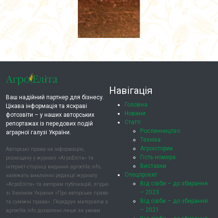
Навігація
Ваш надійний партнер для бізнесу.
Головна
Цікава інформація та яскраві
Новини
фотозвіти – у наших авторських
Статті
репортажах із передових подій
Рослинництво
аграрної галузі України.
Техніка
Агроісторик
Авторські права на інформацію,
Гість номера
розміщену у журналі «АгроЕліта» та
Виставки
інтернет-сторінці видання agroelita.info,
Спецпроєкт
належать виключно редакції журналу
Від сівби – до збирання
«АгроЕліта» та авторам публікацій, згідно
– 2023
зі Законом України «Про авторське право
Від сівби – до збирання
та суміжні права». Передрук матеріалів з
– 2021
agroelita.info дозволено лише за умови