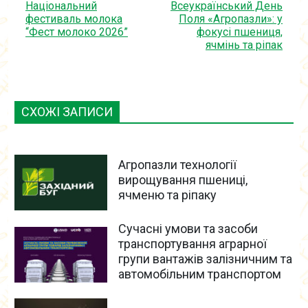
Національний
Всеукраїнський День
фестиваль молока
Поля «Агропазли»: у
“Фест молоко 2026”
фокусі пшениця,
ячмінь та ріпак
СХОЖІ ЗАПИСИ
Агропазли технології
вирощування пшениці,
ячменю та ріпаку
Сучасні умови та засоби
транспортування аграрної
групи вантажів залізничним та
автомобільним транспортом