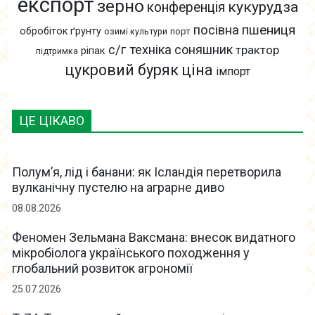
експорт
зерно
кукурудза
конференція
пшениця
посівна
обробіток ґрунту
озимі культури
порт
с/г техніка
соняшник
трактор
ріпак
підтримка
цукровий буряк
ціна
імпорт
ЦЕ ЦІКАВО
Полум’я, лід і банани: як Ісландія перетворила
вулканічну пустелю на аграрне диво
08.08.2026
Феномен Зельмана Ваксмана: внесок видатного
мікробіолога українського походження у
глобальний розвиток агрономії
25.07.2026