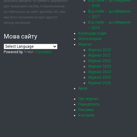
Від сівби – до збирання
вказівки джерела та прямого, відкритого
– 2020
для пошукових систем, гіперпосилання
Від сівби – до збирання
на публікацію на сайті agroelita.info, яке
– 2017
має бути зазначено не далі другого
Від сівби – до збирання
абзацу матеріалу.
– 2016
Календар подій
Мова сайту
Фотогалерея
Журнал
Журнал 2020
Powered by
Translate
Журнал 2021
Журнал 2022
Журнал 2023
Журнал 2024
Журнал 2025
Журнал 2026
Архів
Про журнал
Передплата
Реклама
Контакти