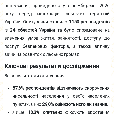
опитування, проведеного у січні–березні 2026
року серед мешканців сільських територій
України. Опитування охопило
1150 респондентів
із 24 областей України
та було спрямоване на
вивчення умов життя, зайнятості, доступу до
послуг, безпекових факторів, а також впливу
війни на розвиток сільських громад .
Ключові результати дослідження
За результатами опитування:
67,6% респондентів
відзначають скорочення
чисельності населення у своїх населених
пунктах, з них
29,0% оцінюють його як значне
.
Лише
18,3% опитаних
фіксують зростання