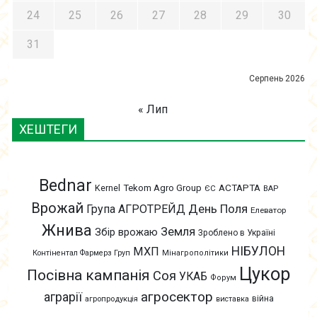
24
25
26
27
28
29
30
31
Серпень 2026
« Лип
ХЕШТЕГИ
Bednar
АСТАРТА
Kernel
Tekom Agro Group
ЄС
ВАР
Врожай
День Поля
Група АГРОТРЕЙД
Елеватор
Жнива
Земля
Збір врожаю
Зроблено в Україні
НІБУЛОН
МХП
Контінентал Фармерз Груп
Мінагрополітики
Цукор
Посівна кампанія
Соя
УКАБ
Форум
агросектор
аграрії
війна
агропродукція
виставка