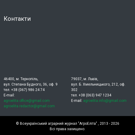
Контакти
46400, м. Тернопіль,
79037, м. Львів,
вул. Степана Будного, 36, оф. 9
вул. Б. Хмельницького, 212, оф.
тел. +38 (067) 986 24 74
302
E-mail:
тел. +38 (063) 947 1234
agroelita.office@gmail.com
E-mail:
agroelita.info@gmail.com
agroelita.redactor@gmail.com
©
Всеукраїнський аграрний журнал "АгроЕліта"
, 2013 - 2026
Всі права захищено.