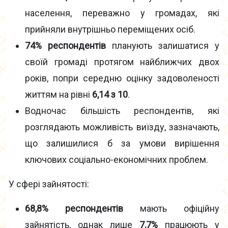
населення, переважно у громадах, які
прийняли внутрішньо переміщених осіб.
74% респондентів
планують залишатися у
своїй громаді протягом найближчих двох
років, попри середню оцінку задоволеності
життям на рівні
6,14 з 10
.
Водночас більшість респондентів, які
розглядають можливість виїзду, зазначають,
що залишилися б за умови вирішення
ключових соціально-економічних проблем.
У сфері зайнятості:
68,8% респондентів
мають офіційну
зайнятість, однак лише
7,7%
працюють у