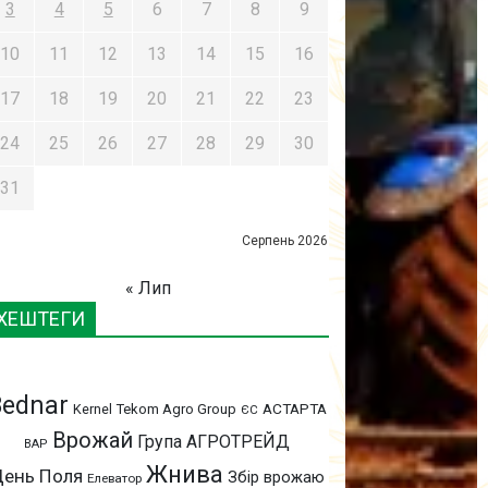
3
4
5
6
7
8
9
10
11
12
13
14
15
16
17
18
19
20
21
22
23
24
25
26
27
28
29
30
31
Серпень 2026
« Лип
ХЕШТЕГИ
Bednar
АСТАРТА
Kernel
Tekom Agro Group
ЄС
Врожай
Група АГРОТРЕЙД
ВАР
Жнива
ень Поля
Збір врожаю
Елеватор