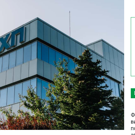
Ф
в
п
а