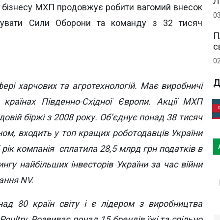
Л
о бізнесу МХП продовжує робити вагомий внесок
0
имувати Сили Оборони та команду з 32 тисяч
П
с
0
Д
ері харчових та агротехнологій. Має виробничі
та країнах Південно-Східної Європи. Акції МХП
овій біржі з 2008 року. Об’єднує понад 38 тисяч
оном, входить у топ кращих роботодавців України
 рік компанія сплатила 28,5 млрд грн податків в
ингу найбільших інвесторів України за час війни
ання NV.
ад 80 країн світу і є лідером з виробництва
oultry. Розвиває понад 15 брендів їжі та спільно