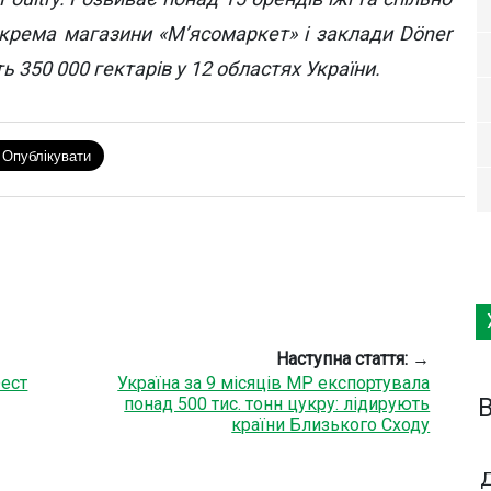
окрема магазини «Мʼясомаркет» і заклади Döner
 350 000 гектарів у 12 областях України.
Наступна стаття: →
Фест
Україна за 9 місяців МР експортувала
понад 500 тис. тонн цукру: лідирують
країни Близького Сходу
Д