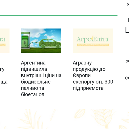
о
»
Аграрну
Аргентина
гу
продукцію до
підвищила
Європи
внутрішні ціни на
с
ища
експортують 300
біодизельне
підприємств
паливо та
біоетанол