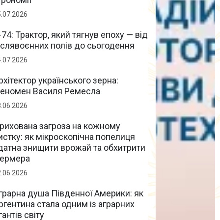
5.07.2026
-74: Трактор, який тягнув епоху — від
іслявоєнних полів до сьогодення
4.07.2026
рхітектор українського зерна:
еномен Василя Ремесла
8.06.2026
рихована загроза на кожному
истку: як мікроскопічна попелиця
датна знищити врожай та обхитрити
ермера
2.06.2026
грарна душа Південної Америки: як
ргентина стала одним із аграрних
ігантів світу