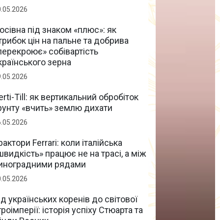
0.05.2026
осівна під знаком «плюс»: як
трибок цін на пальне та добрива
перекроює» собівартість
країнського зерна
9.05.2026
erti-Till: як вертикальний обробіток
рунту «вчить» землю дихати
6.05.2026
рактори Ferrari: коли італійська
швидкість» працює не на трасі, а між
иноградними рядами
0.05.2026
ід українських коренів до світової
гроімперії: історія успіху Стюарта та