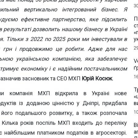
3
сильний вертикально інтегрований бізнес. Я
П
дуємо ефективне партнерство, яке підсилить
с
 результаті дозволить нашому бізнесу в Україні
«
я. Тільки з 2022 по 2025 роки ми інвестували в
у
д грн і продовжимо це робити. Адже для нас
2
ьною українською компанією, яка забезпечує
V
ґ
дтримує економіку і є надійним постачальником
1
 зазначив засновник та CEO МХП
Юрій Косюк
.
Т
ни компанія МХП відкрила в Україні нове
«
дуктів із доданою цінністю у Дніпрі, придбала
в
я його подальшого розвитку, а також розпочала
1
 Кілька років поспіль МХП входить до переліку
В
а
 є найбільшим платником податків в агросекторі.