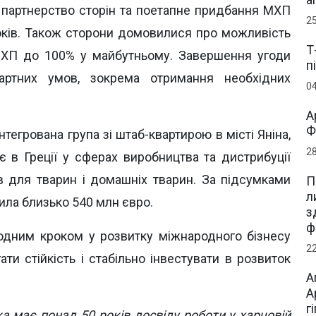
 партнерство сторін та поетапне придбання МХП
2
оків. Також сторони домовилися про можливість
Т
МХП до 100% у майбутньому. Завершення угоди
п
артних умов, зокрема отримання необхідних
0
А
Ф
нтегрована група зі штаб-квартирою в місті Яніна,
2
є в Греції у сферах виробництва та дистрибуції
ів для тварин і домашніх тварин. За підсумками
П
л
ила близько 540 млн євро.
з
ф
 одним кроком у розвитку міжнародного бізнесу
2
ти стійкість і стабільно інвестувати в розвиток
А
А
г
ка має понад 50 років досвіду роботи у харчовій