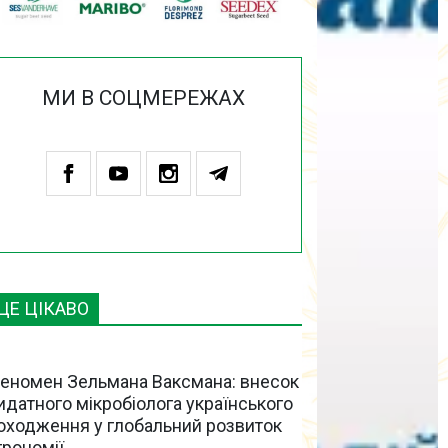
МИ В СОЦМЕРЕЖАХ
ЦЕ ЦІКАВО
еномен Зельмана Ваксмана: внесок
идатного мікробіолога українського
оходження у глобальний розвиток
грономії