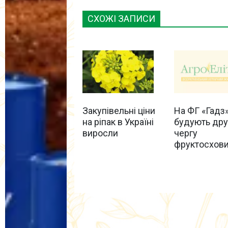
СХОЖІ ЗАПИСИ
На ФГ «Гадз
Закупівельні ціни
будують дру
на ріпак в Україні
чергу
виросли
фруктосхов