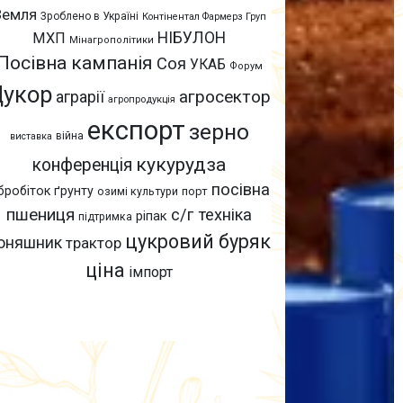
Земля
Зроблено в Україні
Контінентал Фармерз Груп
НІБУЛОН
МХП
Мінагрополітики
Посівна кампанія
Соя
УКАБ
Форум
Цукор
агросектор
аграрії
агропродукція
експорт
зерно
війна
виставка
кукурудза
конференція
посівна
бробіток ґрунту
озимі культури
порт
пшениця
с/г техніка
ріпак
підтримка
цукровий буряк
оняшник
трактор
ціна
імпорт