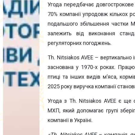
Угода передбачає довгострокове
70% компанії упродовж кількох р
подальшого збільшення частки 
залежить від виконання станд
регуляторних погоджень.
Th. Nitsiakos AVEE – вертикально і
заснована у 1970-х роках. Працю
птиці та інших видів м’яса, корм
2025 року виручка компанії станов
Угода з Th. Nitsiakos AVEE є ще
МХП, який допомагає групі зберіга
компанії в Україні.
«Th. Nitsiakos AVEE – компанія, я