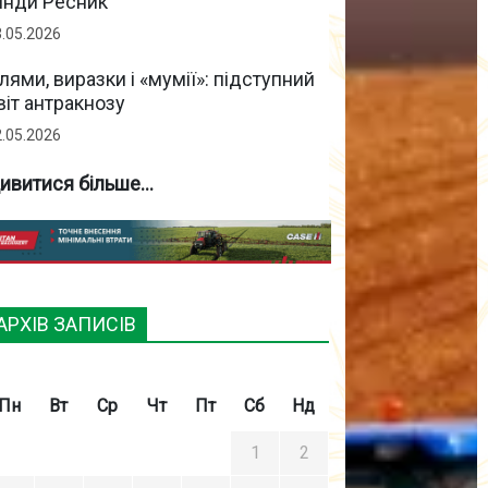
інди Ресник
3.05.2026
лями, виразки і «мумії»: підступний
віт антракнозу
2.05.2026
ивитися більше...
АРХІВ ЗАПИСІВ
Пн
Вт
Ср
Чт
Пт
Сб
Нд
1
2