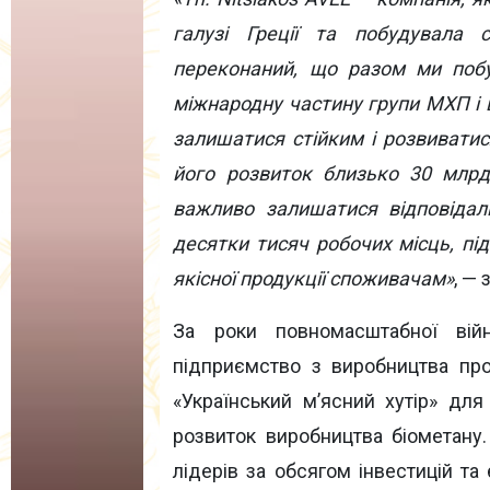
галузі Греції та побудувала 
переконаний, що разом ми побу
міжнародну частину групи МХП і в
залишатися стійким і розвиватис
його розвиток близько 30 млр
важливо залишатися відповідал
десятки тисяч робочих місць, пі
якісної продукції споживачам»
, —
За роки повномасштабної вій
підприємство з виробництва про
«Український мʼясний хутір» дл
розвиток виробництва біометану.
лідерів за обсягом інвестицій та