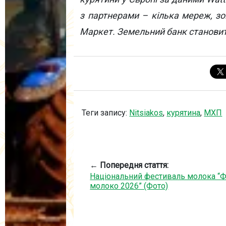
з партнерами – кілька мереж, з
Маркет. Земельний банк становить
Теги запису:
Nitsiakos
,
курятина
,
МХП
← Попередня стаття:
Національний фестиваль молока “
молоко 2026” (Фото)