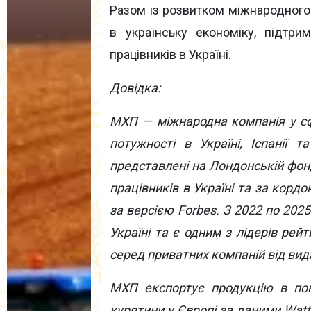
Разом із розвитком міжнародног
в українську економіку, підтр
працівників в Україні.
Довідка:
МХП — міжнародна компанія у сф
потужності в Україні, Іспанії 
представлені на Лондонській фонд
працівників в Україні та за корд
за версією Forbes. З 2022 по 2025
Україні та є одним з лідерів рейт
серед приватних компаній від вид
МХП експортує продукцію в пон
курятини у Європі за даними WattP