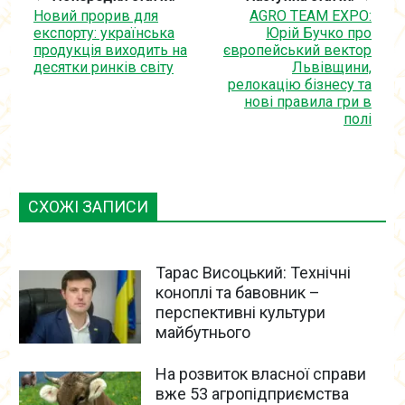
Новий прорив для
AGRO TEAM EXPO:
експорту: українська
Юрій Бучко про
продукція виходить на
європейський вектор
десятки ринків світу
Львівщини,
релокацію бізнесу та
нові правила гри в
полі
СХОЖІ ЗАПИСИ
Тарас Висоцький: Технічні
коноплі та бавовник –
перспективні культури
майбутнього
На розвиток власної справи
вже 53 агропідприємства