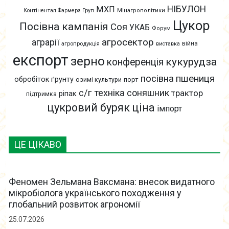
НІБУЛОН
МХП
Контінентал Фармерз Груп
Мінагрополітики
Цукор
Посівна кампанія
Соя
УКАБ
Форум
агросектор
аграрії
війна
агропродукція
виставка
експорт
зерно
кукурудза
конференція
пшениця
посівна
обробіток ґрунту
озимі культури
порт
с/г техніка
соняшник
трактор
ріпак
підтримка
цукровий буряк
ціна
імпорт
ЦЕ ЦІКАВО
Феномен Зельмана Ваксмана: внесок видатного
мікробіолога українського походження у
глобальний розвиток агрономії
25.07.2026