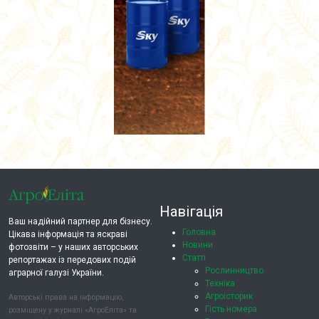
Навігація
Ваш надійний партнер для бізнесу.
Головна
Цікава інформація та яскраві
Новини
фотозвіти – у наших авторських
Статті
репортажах із передових подій
Рослинництво
аграрної галузі України.
Техніка
Агроісторик
Авторські права на інформацію,
Гість номера
розміщену у журналі «АгроЕліта» та