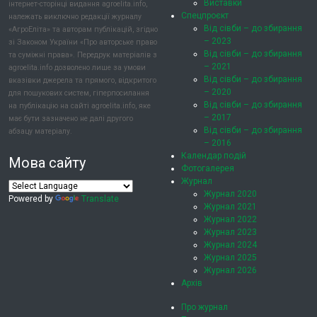
Виставки
інтернет-сторінці видання agroelita.info,
Спецпроєкт
належать виключно редакції журналу
Від сівби – до збирання
«АгроЕліта» та авторам публікацій, згідно
– 2023
зі Законом України «Про авторське право
Від сівби – до збирання
та суміжні права». Передрук матеріалів з
– 2021
agroelita.info дозволено лише за умови
Від сівби – до збирання
вказівки джерела та прямого, відкритого
– 2020
для пошукових систем, гіперпосилання
Від сівби – до збирання
на публікацію на сайті agroelita.info, яке
– 2017
має бути зазначено не далі другого
Від сівби – до збирання
абзацу матеріалу.
– 2016
Календар подій
Мова сайту
Фотогалерея
Журнал
Журнал 2020
Powered by
Translate
Журнал 2021
Журнал 2022
Журнал 2023
Журнал 2024
Журнал 2025
Журнал 2026
Архів
Про журнал