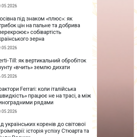
0.05.2026
осівна під знаком «плюс»: як
трибок цін на пальне та добрива
перекроює» собівартість
країнського зерна
9.05.2026
erti-Till: як вертикальний обробіток
рунту «вчить» землю дихати
6.05.2026
рактори Ferrari: коли італійська
швидкість» працює не на трасі, а між
иноградними рядами
0.05.2026
ід українських коренів до світової
гроімперії: історія успіху Стюарта та