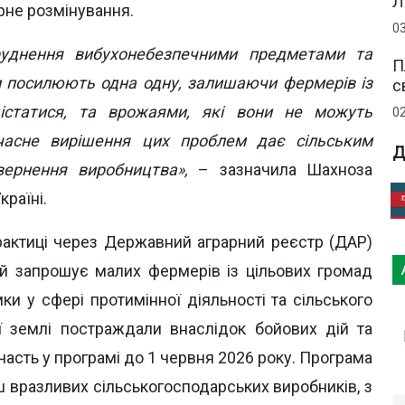
Л
рне розмінування.
0
уднення вибухонебезпечними предметами та
П
и посилюють одна одну, залишаючи фермерів із
с
істатися, та врожаями, які вони не можуть
0
очасне вирішення цих проблем дає сільським
Д
ернення виробництва»,
– зазначила Шахноза
країні.
практиці через Державний аграрний реєстр (ДАР)
ий запрошує малих фермерів із цільових громад
и у сфері протимінної діяльності та сільського
иї землі постраждали внаслідок бойових дій та
часть у програмі до 1 червня 2026 року. Програма
 вразливих сільськогосподарських виробників, з