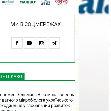
МИ В СОЦМЕРЕЖАХ
ЦЕ ЦІКАВО
еномен Зельмана Ваксмана: внесок
идатного мікробіолога українського
оходження у глобальний розвиток
грономії