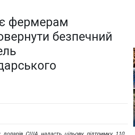
є фермерам
овернути безпечний
ель
дарського
н доларів США надасть цільову підтримку 110