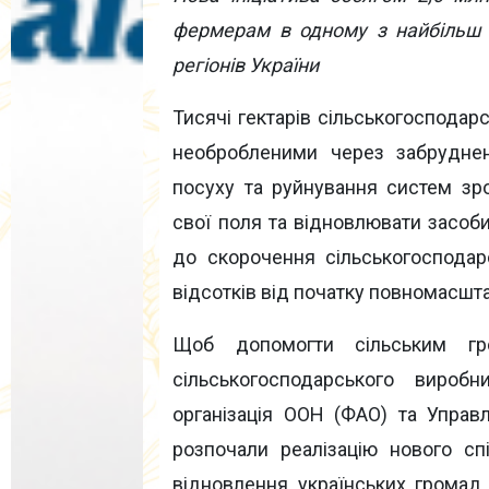
фермерам в одному з найбільш
регіонів України
Тисячі гектарів сільськогосподар
необробленими через забрудне
посуху та руйнування систем з
свої поля та відновлювати засоби
до скорочення сільськогосподар
відсотків від початку повномасшт
Щоб допомогти сільським гр
сільськогосподарського виробн
організація ООН (ФАО) та Управ
розпочали реалізацію нового сп
відновлення українських громад 