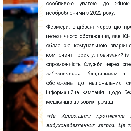
особливою увагою до жінок-
необробленими з 2022 року.
Фермери, відібрані через цю пр
нетехнічного обстеження, яке Ю
обласною комунальною аварійн
компонент проєкту, пов’язаний і
спроможність Служби через спец
забезпечення обладнанням, а т
обстежень до національних си
інформаційна кампанія щодо бе
мешканців цільових громад.
«На Херсонщині протимінна
вибухонебезпечних загроз. Це т