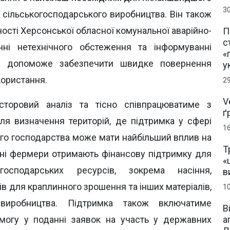
3
 сільськогосподарського виробництва. Він також
ті Херсонської обласної комунальної аварійно-
П
с
ні нетехнічного обстеження та інформуванні
«
ж допоможе забезпечити швидке повернення
у
ористання.
2
V
сторовий аналіз та тісно співпрацюватиме з
ґ
ля визначення територій, де підтримка у сфері
1
кого господарства може мати найбільший вплив на
Т
ані фермери отримають фінансову підтримку для
«
огосподарських ресурсів, зокрема насіння,
в
в для краплинного зрошення та інших матеріалів,
1
виробництва. Підтримка також включатиме
В
а
помогу у поданні заявок на участь у державних