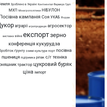
Земля
Зроблено в Україні
Контінентал Фармерз Груп
НІБУЛОН
МХП
Мінагрополітики
Посівна кампанія
Соя
УКАБ
Форум
Цукор
агросектор
аграрії
агропродукція
експорт
зерно
війна
виставка
кукурудза
конференція
посівна
бробіток ґрунту
озимі культури
порт
пшениця
с/г техніка
ріпак
підтримка
цукровий буряк
оняшник
трактор
ціна
імпорт