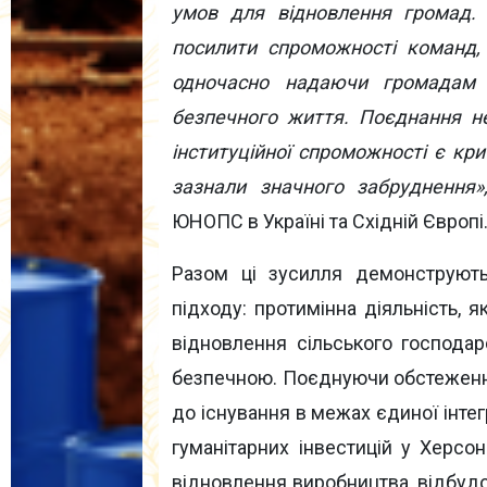
умов для відновлення громад.
посилити спроможності команд, 
одночасно надаючи громадам з
безпечного життя. Поєднання не
інституційної спроможності є кр
зазнали значного забруднення
ЮНОПС в Україні та Східній Європі
Разом ці зусилля демонструють 
підходу: протимінна діяльність,
відновлення сільського господар
безпечною. Поєднуючи обстеження
до існування в межах єдиної інте
гуманітарних інвестицій у Херсон
відновлення виробництва, відбудо