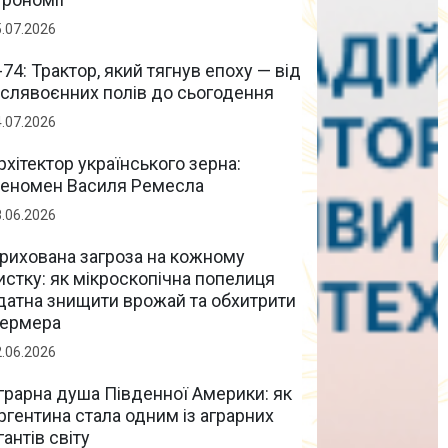
5.07.2026
-74: Трактор, який тягнув епоху — від
іслявоєнних полів до сьогодення
4.07.2026
рхітектор українського зерна:
еномен Василя Ремесла
8.06.2026
рихована загроза на кожному
истку: як мікроскопічна попелиця
датна знищити врожай та обхитрити
ермера
2.06.2026
грарна душа Південної Америки: як
ргентина стала одним із аграрних
ігантів світу