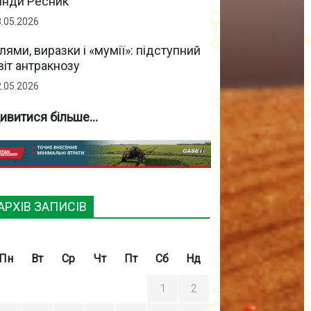
інди Ресник
3.05.2026
лями, виразки і «мумії»: підступний
віт антракнозу
2.05.2026
ивитися більше...
АРХІВ ЗАПИСІВ
Пн
Вт
Ср
Чт
Пт
Сб
Нд
1
2