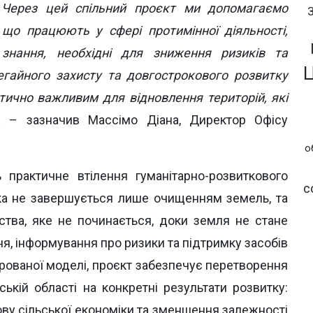
 Через цей спільний проєкт ми допомагаємо
що працюють у сфері протимінної діяльності,
нання, необхідні для зниження ризиків та
гайного захисту та довгострокового розвитку
итично важливим для відновлення територій, які
»,
– зазначив Массімо Діана, Директор Офісу
.
о
практичне втілення гуманітарно-розвиткового
с
 яка не завершується лише очищенням земель, та
ства, яке не починається, доки земля не стане
, інформування про ризики та підтримку засобів
грованої моделі, проєкт забезпечує перетворення
ській області на конкретні результати розвитку:
ву сільської економіки та зменшення залежності