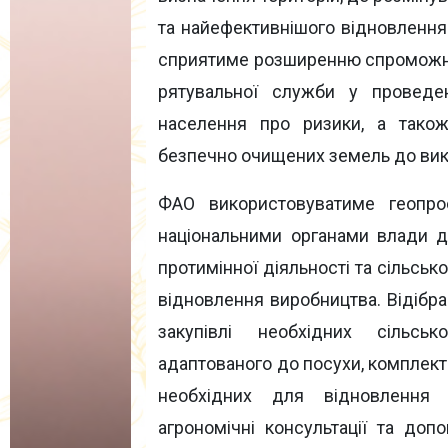
та найефективнішого відновлення
сприятиме розширенню спроможнос
рятувальної служби у проведен
населення про ризики, а тако
безпечно очищених земель до вик
ФАО використовуватиме геопро
національними органами влади д
протимінної діяльності та сільсь
відновлення виробництва. Відібр
закупівлі необхідних сільськ
адаптованого до посухи, комплекті
необхідних для відновлення 
агрономічні консультації та до