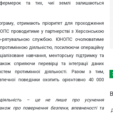
фермерок та тих, чиї землі залишаються
ограму, отримають пріоритет для проходження
НОПС проводитиме у партнерстві з Херсонською
о-рятувальною службою. ЮНОПС очолюватиме
з протимінною діяльністю, посилюючи операційну
іалізоване навчання, менторську підтримку та
акож сприяючи перевірці та інтеграції даних
стем протимінної діяльності. Разом з тим,
зпечної поведінки охопить орієнтовно 40 000
B
 діяльність – це не лише про усунення
акож про повернення безпеки, впевненості та