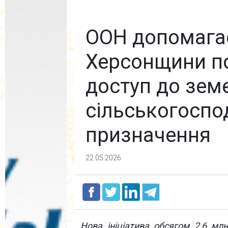
ООН допомага
Херсонщини п
доступ до зем
сільськогоспо
призначення
22.05.2026
Нова ініціатива обсягом 2,6 мл