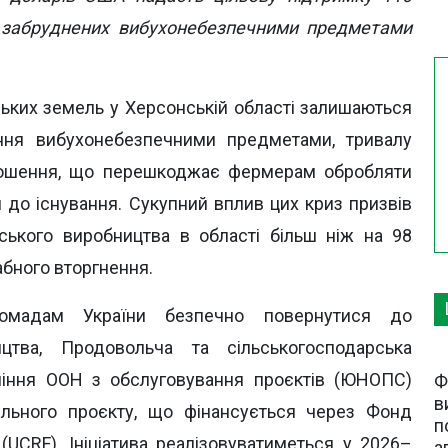
 забруднених вибухонебезпечними предметами
ських земель у Херсонській області залишаються
ння вибухонебезпечними предметами, тривалу
рошення, що перешкоджає фермерам обробляти
 до існування. Сукупний вплив цих криз призвів
ського виробництва в області більш ніж на 98
абного вторгнення.
омадам України безпечно повернутися до
ицтва, Продовольча та сільськогосподарська
ління ООН з обслуговування проєктів (ЮНОПС)
Ф
в
ільного проєкту, що фінансується через Фонд
п
(UCRF). Ініціатива реалізовуватиметься у 2026–
а