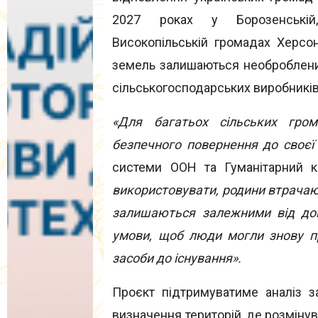
2027 роках у Борозенській, 
Високопільській громадах Херсон
земель залишаються необроблени
сільськогосподарських виробників
«Для багатьох сільських гро
безпечного повернення до своєї
системи ООН та Гуманітарний к
використовувати, родини втрачаю
залишаються залежними від до
умови, щоб люди могли знову пр
засоби до існування».
Проєкт підтримуватиме аналіз з
визначення територій, де розмін