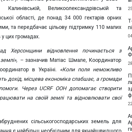
Калинівській, Великоолександрівській та
2
ської області, де понад 34 000 гектарів орних
Т
ми, та передбачає цільову підтримку 110 малих
п
 у цих громадах.
0
А
мад Херсонщини відновлення починається з
Ф
 землі», –
зазначив Матіас Шмале, Координатор
2
оординатор в Україні.
«Коли поля неможливо
П
ть дохід, місцева економіка слабшає, а громади
л
помоги. Через UCRF ООН допомагає створити
з
ф
ацювати на своїй землі та відновлювати свої
2
А
абруднених сільськогосподарських земель для
А
г
ування є найбільш необхідним для якнайшвидшого