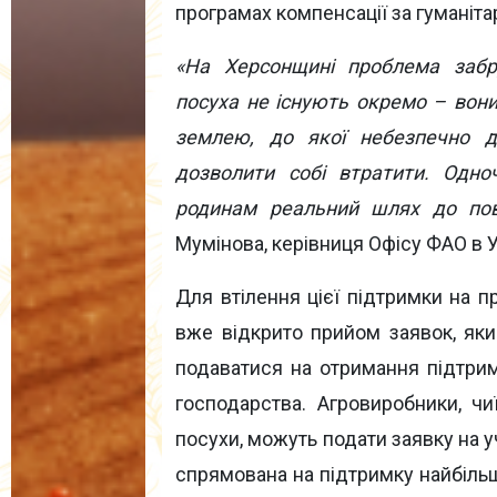
програмах компенсації за гуманіта
«На Херсонщині проблема забр
посуха не існують окремо – вон
землею, до якої небезпечно д
дозволити собі втратити. Одн
родинам реальний шлях до пов
Мумінова, керівниця Офісу ФАО в У
Для втілення цієї підтримки на 
вже відкрито прийом заявок, як
подаватися на отримання підтримк
господарства. Агровиробники, ч
посухи, можуть подати заявку на у
спрямована на підтримку найбільш