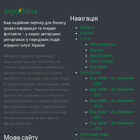
Навігація
Ваш надійний партнер для бізнесу.
Головна
Цікава інформація та яскраві
Новини
фотозвіти – у наших авторських
Статті
репортажах із передових подій
Рослинництво
аграрної галузі України.
Техніка
Агроісторик
Авторські права на інформацію,
Гість номера
розміщену у журналі «АгроЕліта» та
Виставки
інтернет-сторінці видання agroelita.info,
Спецпроєкт
належать виключно редакції журналу
Від сівби – до збирання
«АгроЕліта» та авторам публікацій, згідно
– 2023
зі Законом України «Про авторське право
Від сівби – до збирання
та суміжні права». Передрук матеріалів з
– 2021
agroelita.info дозволено лише за умови
Від сівби – до збирання
вказівки джерела та прямого, відкритого
– 2020
для пошукових систем, гіперпосилання
Від сівби – до збирання
на публікацію на сайті agroelita.info, яке
– 2017
має бути зазначено не далі другого
Від сівби – до збирання
абзацу матеріалу.
– 2016
Календар подій
Мова сайту