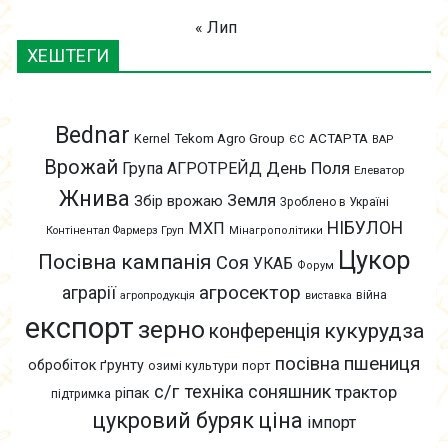
« Лип
ХЕШТЕГИ
Bednar
АСТАРТА
Kernel
Tekom Agro Group
ЄС
ВАР
Врожай
День Поля
Група АГРОТРЕЙД
Елеватор
Жнива
Земля
Збір врожаю
Зроблено в Україні
НІБУЛОН
МХП
Контінентал Фармерз Груп
Мінагрополітики
Цукор
Посівна кампанія
Соя
УКАБ
Форум
агросектор
аграрії
війна
агропродукція
виставка
експорт
зерно
кукурудза
конференція
пшениця
посівна
обробіток ґрунту
озимі культури
порт
с/г техніка
соняшник
трактор
ріпак
підтримка
цукровий буряк
ціна
імпорт