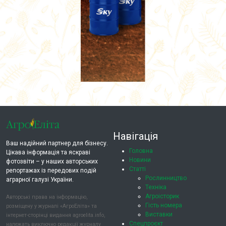
Навігація
Ваш надійний партнер для бізнесу.
Головна
Цікава інформація та яскраві
Новини
фотозвіти – у наших авторських
Статті
репортажах із передових подій
Рослинництво
аграрної галузі України.
Техніка
Агроісторик
Авторські права на інформацію,
Гість номера
розміщену у журналі «АгроЕліта» та
Виставки
інтернет-сторінці видання agroelita.info,
Спецпроєкт
належать виключно редакції журналу