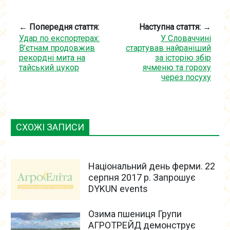
← Попередня стаття:
Наступна стаття: →
Удар по експортерах:
У Словаччині
В’єтнам продовжив
стартував найраніший
рекордні мита на
за історію збір
тайський цукор
ячменю та гороху
через посуху
СХОЖІ ЗАПИСИ
Національний день ферми. 22
серпня 2017 р. Запрошує
DYKUN events
Озима пшениця Групи
АГРОТРЕЙД демонструє