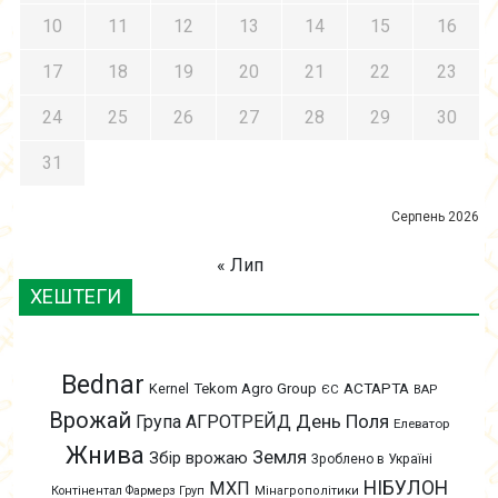
10
11
12
13
14
15
16
17
18
19
20
21
22
23
24
25
26
27
28
29
30
31
Серпень 2026
« Лип
ХЕШТЕГИ
Bednar
АСТАРТА
Kernel
Tekom Agro Group
ЄС
ВАР
Врожай
День Поля
Група АГРОТРЕЙД
Елеватор
Жнива
Земля
Збір врожаю
Зроблено в Україні
НІБУЛОН
МХП
Контінентал Фармерз Груп
Мінагрополітики