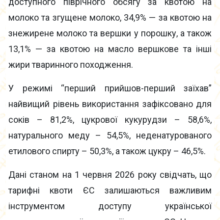
доступного піврічного обсягу за квотою на
молоко та згущене молоко, 34,9% — за квотою на
знежирене молоко та вершки у порошку, а також
13,1% — за квотою на масло вершкове та інші
жири тваринного походження.
У режимі “перший прийшов-перший заїхав”
найвищий рівень використання зафіксовано для
соків – 81,2%, цукрової кукурудзи – 58,6%,
натурального меду – 54,5%, неденатурованого
етилового спирту – 50,3%, а також цукру – 46,5%.
Дані станом на 1 червня 2026 року свідчать, що
тарифні квоти ЄС залишаються важливим
інструментом доступу української