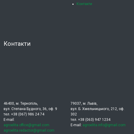
Контакти
Контакти
46400, м. Тернопіль,
79037, м. Львів,
вул. Степана Будного, 36, оф. 9
вул. Б. Хмельницького, 212, оф.
тел. +38 (067) 986 24 74
302
E-mail:
тел. +38 (063) 947 1234
agroelita.office@gmail.com
E-mail:
agroelita.info@gmail.com
agroelita.redactor@gmail.com