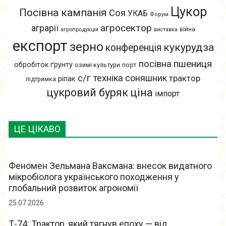
Цукор
Посівна кампанія
Соя
УКАБ
Форум
агросектор
аграрії
війна
агропродукція
виставка
експорт
зерно
кукурудза
конференція
пшениця
посівна
обробіток ґрунту
озимі культури
порт
с/г техніка
соняшник
трактор
ріпак
підтримка
цукровий буряк
ціна
імпорт
ЦЕ ЦІКАВО
Феномен Зельмана Ваксмана: внесок видатного
мікробіолога українського походження у
глобальний розвиток агрономії
25.07.2026
Т-74: Трактор, який тягнув епоху — від