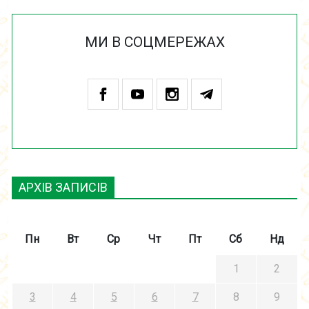
МИ В СОЦМЕРЕЖАХ
АРХІВ ЗАПИСІВ
Пн
Вт
Ср
Чт
Пт
Сб
Нд
1
2
3
4
5
6
7
8
9