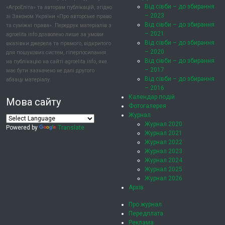
Від сівби – до збирання
«АгроЕліта» та авторам публікацій, згідно
– 2023
зі Законом України «Про авторське право
Від сівби – до збирання
та суміжні права». Передрук матеріалів з
– 2021
agroelita.info дозволено лише за умови
Від сівби – до збирання
вказівки джерела та прямого, відкритого
– 2020
для пошукових систем, гіперпосилання
Від сівби – до збирання
на публікацію на сайті agroelita.info, яке
– 2017
має бути зазначено не далі другого
Від сівби – до збирання
абзацу матеріалу.
– 2016
Календар подій
Мова сайту
Фотогалерея
Журнал
Журнал 2020
Powered by
Translate
Журнал 2021
Журнал 2022
Журнал 2023
Журнал 2024
Журнал 2025
Журнал 2026
Архів
Про журнал
Передплата
Реклама