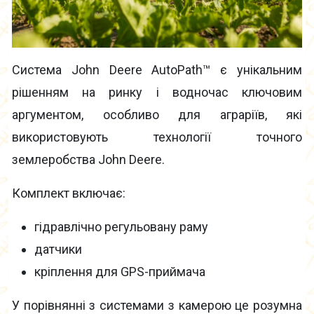
Система John Deere AutoPath™ є унікальним
рішенням на ринку і водночас ключовим
аргументом, особливо для аграріїв, які
використовують технології точного
землеробства John Deere.
Комплект включає:
гідравлічно регульовану раму
датчики
кріплення для GPS-приймача
У порівнянні з системами з камерою це розумна