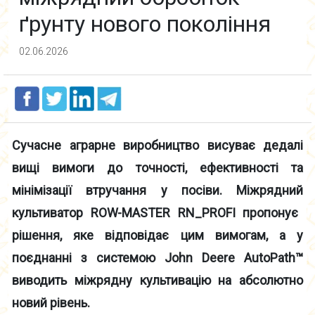
ґрунту нового покоління
02.06.2026
Сучасне
аграрне виробництво
висуває дедалі
вищі вимоги до точності, ефективності та
мінімізації втручання у посіви. Міжряд
ний
культиватор ROW-MASTER RN_PROFI пропонує
рішення, яке відповідає цим вимогам, а у
поєднанні з системою John Deere AutoPath™
виводить міжряд
ну
культивацію на абсолютно
новий рівень.