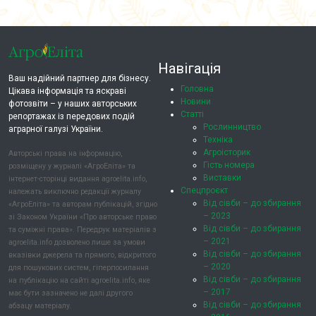
Навігація
Ваш надійний партнер для бізнесу.
Головна
Цікава інформація та яскраві
Новини
фотозвіти – у наших авторських
Статті
репортажах із передових подій
Рослинництво
аграрної галузі України.
Техніка
Агроісторик
Авторські права на інформацію,
Гість номера
розміщену у журналі «АгроЕліта» та
Виставки
інтернет-сторінці видання agroelita.info,
Спецпроєкт
належать виключно редакції журналу
Від сівби – до збирання
«АгроЕліта» та авторам публікацій, згідно
– 2023
зі Законом України «Про авторське право
Від сівби – до збирання
та суміжні права». Передрук матеріалів з
– 2021
agroelita.info дозволено лише за умови
Від сівби – до збирання
вказівки джерела та прямого, відкритого
– 2020
для пошукових систем, гіперпосилання
Від сівби – до збирання
на публікацію на сайті agroelita.info, яке
– 2017
має бути зазначено не далі другого
Від сівби – до збирання
абзацу матеріалу.