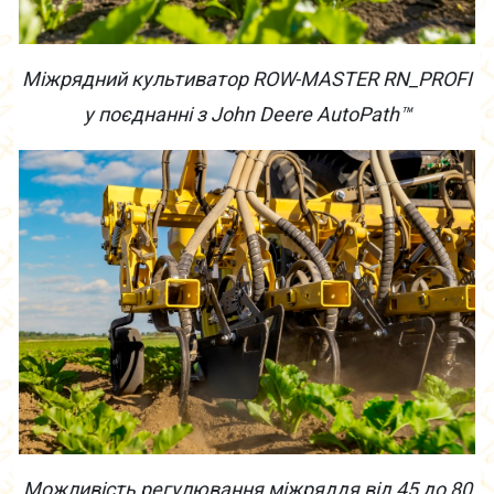
Міжряд
ний культиватор ROW-MASTER RN_PROFI
у поєднанні з John Deere AutoPath™
Можливість регулювання міжряд
дя
від 45 до
80