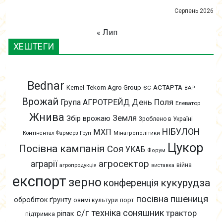
Серпень 2026
« Лип
ХЕШТЕГИ
Bednar
АСТАРТА
Kernel
Tekom Agro Group
ЄС
ВАР
Врожай
День Поля
Група АГРОТРЕЙД
Елеватор
Жнива
Земля
Збір врожаю
Зроблено в Україні
НІБУЛОН
МХП
Контінентал Фармерз Груп
Мінагрополітики
Цукор
Посівна кампанія
Соя
УКАБ
Форум
агросектор
аграрії
війна
агропродукція
виставка
експорт
зерно
кукурудза
конференція
пшениця
посівна
обробіток ґрунту
озимі культури
порт
с/г техніка
соняшник
трактор
ріпак
підтримка