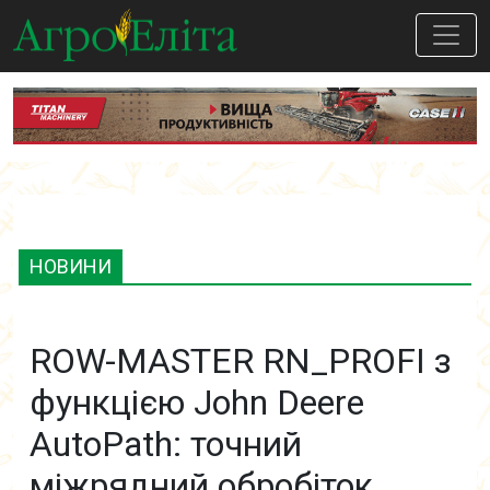
НОВИНИ
ROW-MASTER RN_PROFI з
функцією John Deere
AutoPath: точний
міжрядний обробіток