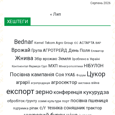
Серпень 2026
« Лип
ХЕШТЕГИ
Bednar
АСТАРТА
Kernel
Tekom Agro Group
ЄС
ВАР
Врожай
День Поля
Група АГРОТРЕЙД
Елеватор
Жнива
Земля
Збір врожаю
Зроблено в Україні
НІБУЛОН
МХП
Контінентал Фармерз Груп
Мінагрополітики
Цукор
Посівна кампанія
Соя
УКАБ
Форум
агросектор
аграрії
війна
агропродукція
виставка
експорт
зерно
кукурудза
конференція
пшениця
посівна
обробіток ґрунту
озимі культури
порт
с/г техніка
соняшник
трактор
ріпак
підтримка