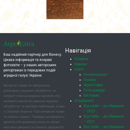
Навігація
Ваш надійний партнер для бізнесу.
Головна
Цікава інформація та яскраві
Новини
фотозвіти – у наших авторських
Статті
репортажах із передових подій
Рослинництво
аграрної галузі України.
Техніка
Агроісторик
Авторські права на інформацію,
Гість номера
розміщену у журналі «АгроЕліта» та
Виставки
інтернет-сторінці видання agroelita.info,
Спецпроєкт
належать виключно редакції журналу
Від сівби – до збирання
«АгроЕліта» та авторам публікацій, згідно
– 2023
зі Законом України «Про авторське право
Від сівби – до збирання
та суміжні права». Передрук матеріалів з
– 2021
agroelita.info дозволено лише за умови
Від сівби – до збирання
вказівки джерела та прямого, відкритого