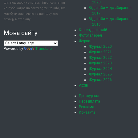
– 2020
для пошукових систем, гіперпосилання
Від сівби – до збирання
на публікацію на сайті agroelita.info, яке
– 2017
має бути зазначено не далі другого
Від сівби – до збирання
абзацу матеріалу.
– 2016
Календар подій
Мова сайту
Фотогалерея
Журнал
Журнал 2020
Powered by
Translate
Журнал 2021
Журнал 2022
Журнал 2023
Журнал 2024
Журнал 2025
Журнал 2026
Архів
Про журнал
Передплата
Реклама
Контакти