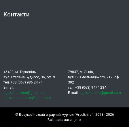
Контакти
46400, м. Тернопіль,
79037, м. Львів,
вул. Степана Будного, 36, оф. 9
вул. Б. Хмельницького, 212, оф.
тел. +38 (067) 986 24 74
302
E-mail:
тел. +38 (063) 947 1234
agroelita.office@gmail.com
E-mail:
agroelita.info@gmail.com
agroelita.redactor@gmail.com
©
Всеукраїнський аграрний журнал "АгроЕліта"
, 2013 - 2026
Всі права захищено.