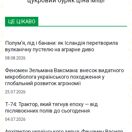
цукровий буряк
ціна
імпорт
ЦЕ ЦІКАВО
Полум’я, лід і банани: як Ісландія перетворила
вулканічну пустелю на аграрне диво
08.08.2026
Феномен Зельмана Ваксмана: внесок видатного
мікробіолога українського походження у
глобальний розвиток агрономії
25.07.2026
Т-74: Трактор, який тягнув епоху — від
післявоєнних полів до сьогодення
04.07.2026
Архітектор українського зерна: Феномен Василя