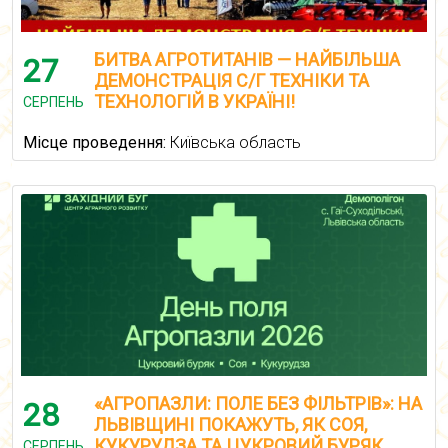
БИТВА АГРОТИТАНІВ — НАЙБІЛЬША
27
ДЕМОНСТРАЦІЯ С/Г ТЕХНІКИ ТА
ТЕХНОЛОГІЙ В УКРАЇНІ!
СЕРПЕНЬ
Місце проведення:
Київська область
«АГРОПАЗЛИ: ПОЛЕ БЕЗ ФІЛЬТРІВ»: НА
28
ЛЬВІВЩИНІ ПОКАЖУТЬ, ЯК СОЯ,
КУКУРУДЗА ТА ЦУКРОВИЙ БУРЯК
СЕРПЕНЬ