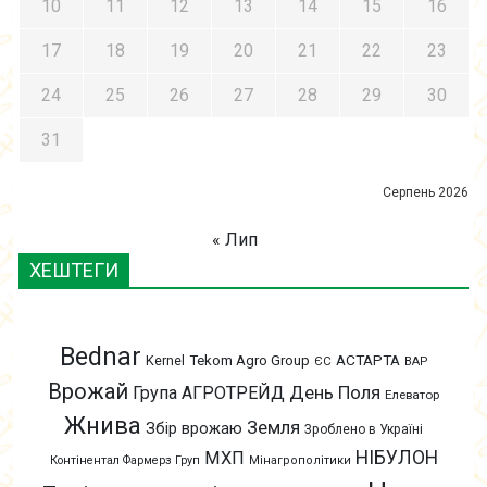
10
11
12
13
14
15
16
17
18
19
20
21
22
23
24
25
26
27
28
29
30
31
Серпень 2026
« Лип
ХЕШТЕГИ
Bednar
АСТАРТА
Kernel
Tekom Agro Group
ЄС
ВАР
Врожай
День Поля
Група АГРОТРЕЙД
Елеватор
Жнива
Земля
Збір врожаю
Зроблено в Україні
НІБУЛОН
МХП
Контінентал Фармерз Груп
Мінагрополітики