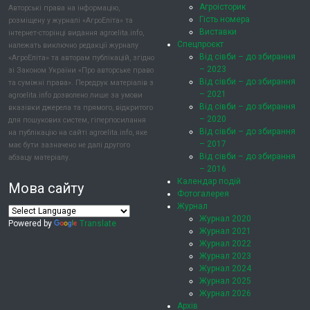
Агроісторик
Авторські права на інформацію,
Гість номера
розміщену у журналі «АгроЕліта» та
Виставки
інтернет-сторінці видання agroelita.info,
Спецпроєкт
належать виключно редакції журналу
Від сівби – до збирання
«АгроЕліта» та авторам публікацій, згідно
– 2023
зі Законом України «Про авторське право
Від сівби – до збирання
та суміжні права». Передрук матеріалів з
– 2021
agroelita.info дозволено лише за умови
Від сівби – до збирання
вказівки джерела та прямого, відкритого
– 2020
для пошукових систем, гіперпосилання
Від сівби – до збирання
на публікацію на сайті agroelita.info, яке
– 2017
має бути зазначено не далі другого
Від сівби – до збирання
абзацу матеріалу.
– 2016
Календар подій
Мова сайту
Фотогалерея
Журнал
Журнал 2020
Powered by
Translate
Журнал 2021
Журнал 2022
Журнал 2023
Журнал 2024
Журнал 2025
Журнал 2026
Архів