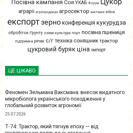
Цукор
Посівна кампанія
Соя
УКАБ
Форум
агросектор
аграрії
війна
агропродукція
виставка
експорт
зерно
кукурудза
конференція
пшениця
посівна
обробіток ґрунту
озимі культури
порт
с/г техніка
соняшник
трактор
ріпак
підтримка
цукровий буряк
ціна
імпорт
ЦЕ ЦІКАВО
Феномен Зельмана Ваксмана: внесок видатного
мікробіолога українського походження у
глобальний розвиток агрономії
25.07.2026
Т-74: Трактор, який тягнув епоху — від
післявоєнних полів до сьогодення