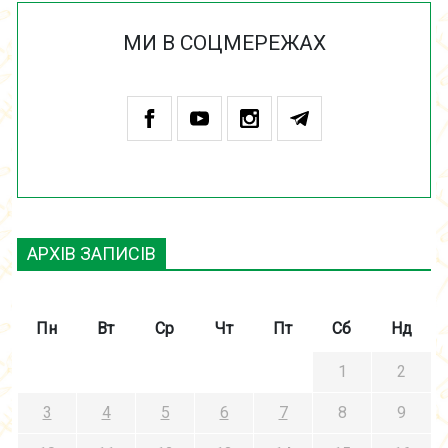
МИ В СОЦМЕРЕЖАХ
АРХІВ ЗАПИСІВ
Пн
Вт
Ср
Чт
Пт
Сб
Нд
1
2
3
4
5
6
7
8
9