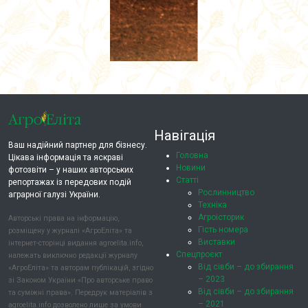
Навігація
Ваш надійний партнер для бізнесу.
Головна
Цікава інформація та яскраві
Новини
фотозвіти – у наших авторських
Статті
репортажах із передових подій
Рослинництво
аграрної галузі України.
Техніка
Агроісторик
Авторські права на інформацію,
Гість номера
розміщену у журналі «АгроЕліта» та
Виставки
інтернет-сторінці видання agroelita.info,
Спецпроєкт
належать виключно редакції журналу
Від сівби – до збирання
«АгроЕліта» та авторам публікацій, згідно
– 2023
зі Законом України «Про авторське право
Від сівби – до збирання
та суміжні права». Передрук матеріалів з
– 2021
agroelita.info дозволено лише за умови