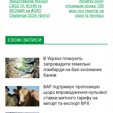
представила техніку
початку року
CASE IH, KUHN та
отримали понад 100
BEDNAR на AGRO
млн грн грантів на
Challenge 2026 (Фото)
сади та теплиці
СХОЖІ ЗАПИСИ
В Україні планують
запровадити земельні
ломбарди на базі іноземних
банків
ВАР підтримує пропозицію
щодо впровадження нульової
ставки митного тарифу на
імпорт та експорт ВРХ