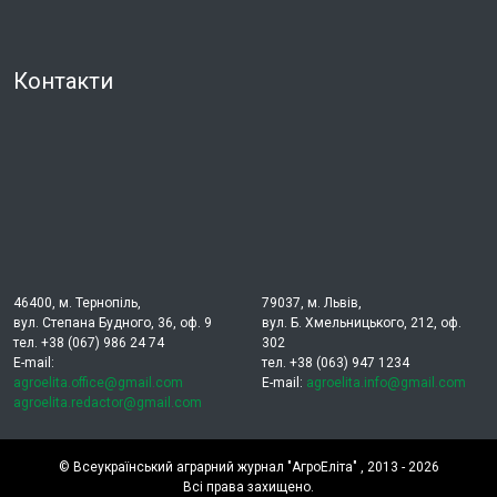
Контакти
46400, м. Тернопіль,
79037, м. Львів,
вул. Степана Будного, 36, оф. 9
вул. Б. Хмельницького, 212, оф.
тел. +38 (067) 986 24 74
302
E-mail:
тел. +38 (063) 947 1234
agroelita.office@gmail.com
E-mail:
agroelita.info@gmail.com
agroelita.redactor@gmail.com
©
Всеукраїнський аграрний журнал "АгроЕліта"
, 2013 - 2026
Всі права захищено.