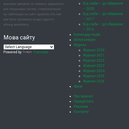
Від сівби – до збирання
вказівки джерела та прямого, відкритого
– 2020
для пошукових систем, гіперпосилання
Від сівби – до збирання
на публікацію на сайті agroelita.info, яке
– 2017
має бути зазначено не далі другого
Від сівби – до збирання
абзацу матеріалу.
– 2016
Календар подій
Мова сайту
Фотогалерея
Журнал
Журнал 2020
Powered by
Translate
Журнал 2021
Журнал 2022
Журнал 2023
Журнал 2024
Журнал 2025
Журнал 2026
Архів
Про журнал
Передплата
Реклама
Контакти