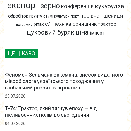
експорт
зерно
кукурудза
конференція
пшениця
посівна
обробіток ґрунту
озимі культури
порт
с/г техніка
соняшник
трактор
ріпак
підтримка
цукровий буряк
ціна
імпорт
ЦЕ ЦІКАВО
Феномен Зельмана Ваксмана: внесок видатного
мікробіолога українського походження у
глобальний розвиток агрономії
25.07.2026
Т-74: Трактор, який тягнув епоху — від
післявоєнних полів до сьогодення
04.07.2026