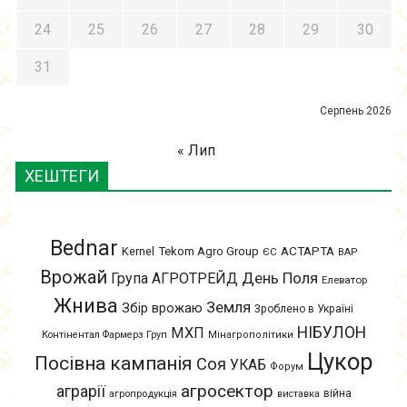
24
25
26
27
28
29
30
31
Серпень 2026
« Лип
ХЕШТЕГИ
Bednar
АСТАРТА
Kernel
Tekom Agro Group
ЄС
ВАР
Врожай
День Поля
Група АГРОТРЕЙД
Елеватор
Жнива
Земля
Збір врожаю
Зроблено в Україні
НІБУЛОН
МХП
Контінентал Фармерз Груп
Мінагрополітики
Цукор
Посівна кампанія
Соя
УКАБ
Форум
агросектор
аграрії
війна
агропродукція
виставка