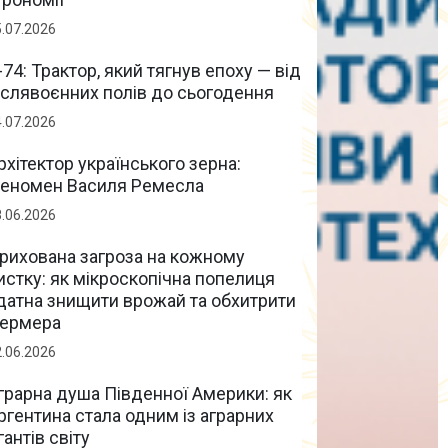
5.07.2026
-74: Трактор, який тягнув епоху — від
іслявоєнних полів до сьогодення
4.07.2026
рхітектор українського зерна:
еномен Василя Ремесла
8.06.2026
рихована загроза на кожному
истку: як мікроскопічна попелиця
датна знищити врожай та обхитрити
ермера
2.06.2026
грарна душа Південної Америки: як
ргентина стала одним із аграрних
ігантів світу