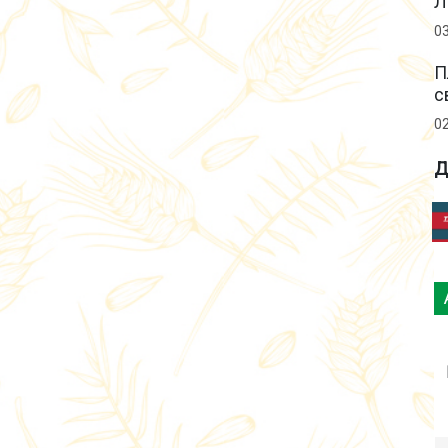
Л
0
П
с
0
Д