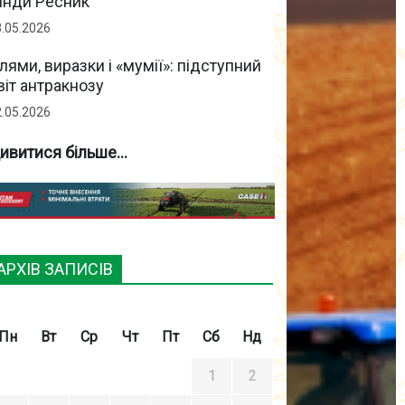
інди Ресник
3.05.2026
лями, виразки і «мумії»: підступний
віт антракнозу
2.05.2026
ивитися більше...
АРХІВ ЗАПИСІВ
Пн
Вт
Ср
Чт
Пт
Сб
Нд
1
2