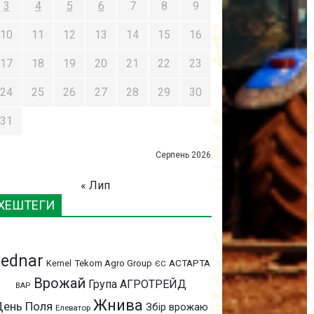
3
4
5
6
7
8
9
10
11
12
13
14
15
16
17
18
19
20
21
22
23
24
25
26
27
28
29
30
31
Серпень 2026
« Лип
ХЕШТЕГИ
ednar
АСТАРТА
Kernel
Tekom Agro Group
ЄС
Врожай
Група АГРОТРЕЙД
ВАР
Жнива
День Поля
Збір врожаю
Елеватор