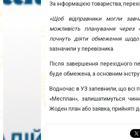
За інформацією товариства, перех
«Щоб відправники могли завча
можливість планування через «
почнуть діяти обмеження щодо
зазначили у перевізника.
Після завершення перехідного п
буде обмежена, а основним інстр
Водночас в УЗ запевнили, що всі п
«Месплан», залишатимуться чин
Жоден план або заявка, прийняті до