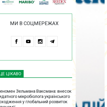
МИ В СОЦМЕРЕЖАХ
ЦЕ ЦІКАВО
еномен Зельмана Ваксмана: внесок
идатного мікробіолога українського
оходження у глобальний розвиток
грономії