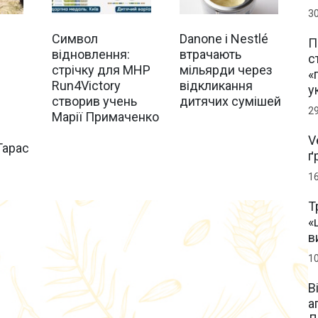
3
Символ
Danone і Nestlé
П
відновлення:
втрачають
с
стрічку для MHP
мільярди через
«
Run4Victory
відкликання
у
створив учень
дитячих сумішей
2
Марії Примаченко
V
Тарас
ґ
1
Т
«
в
1
В
а