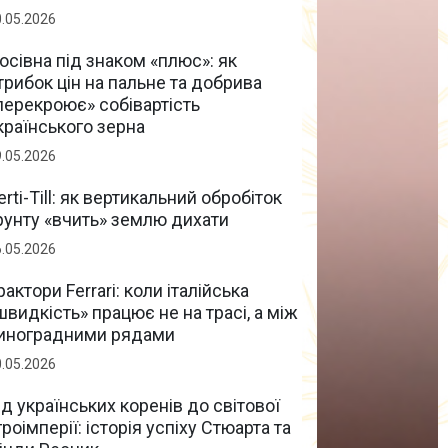
0.05.2026
осівна під знаком «плюс»: як
трибок цін на пальне та добрива
перекроює» собівартість
країнського зерна
9.05.2026
erti-Till: як вертикальний обробіток
рунту «вчить» землю дихати
6.05.2026
рактори Ferrari: коли італійська
швидкість» працює не на трасі, а між
иноградними рядами
0.05.2026
ід українських коренів до світової
гроімперії: історія успіху Стюарта та