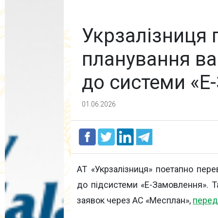
Укрзалізниця 
планування в
до системи «Е
01.06.2026
АТ «Укрзалізниця» поетапно пер
до підсистеми «Е-Замовлення». 
заявок через АС «Месплан»,
перед