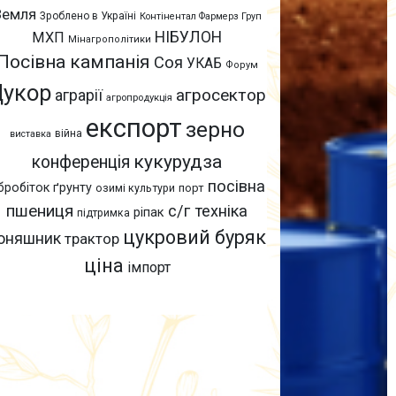
Земля
Зроблено в Україні
Контінентал Фармерз Груп
НІБУЛОН
МХП
Мінагрополітики
Посівна кампанія
Соя
УКАБ
Форум
Цукор
агросектор
аграрії
агропродукція
експорт
зерно
війна
виставка
кукурудза
конференція
посівна
бробіток ґрунту
озимі культури
порт
пшениця
с/г техніка
ріпак
підтримка
цукровий буряк
оняшник
трактор
ціна
імпорт