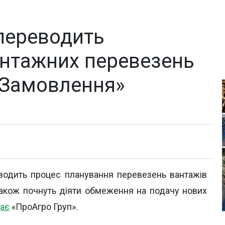
переводить
антажних перевезень
-Замовлення»
еводить процес планування перевезень вантажів
Також почнуть діяти обмеження на подачу нових
ає
«ПроАгро Груп».