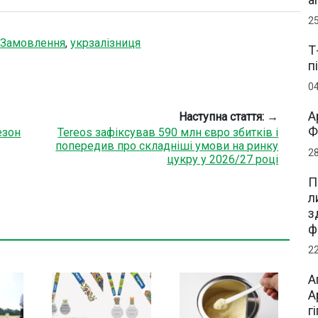
2
-Замовлення
,
укрзалізниця
Т
п
0
А
Наступна стаття: →
Ф
езон
Tereos зафіксував 590 млн євро збитків і
попередив про складніші умови на ринку
2
цукру у 2026/27 році
П
л
з
ф
2
А
А
г