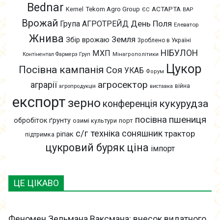
Bednar
АСТАРТА
Kernel
Tekom Agro Group
ЄС
ВАР
Врожай
День Поля
Група АГРОТРЕЙД
Елеватор
Жнива
Земля
Збір врожаю
Зроблено в Україні
НІБУЛОН
МХП
Контінентал Фармерз Груп
Мінагрополітики
Цукор
Посівна кампанія
Соя
УКАБ
Форум
агросектор
аграрії
війна
агропродукція
виставка
експорт
зерно
кукурудза
конференція
пшениця
посівна
обробіток ґрунту
озимі культури
порт
с/г техніка
соняшник
трактор
ріпак
підтримка
цукровий буряк
ціна
імпорт
ЦЕ ЦІКАВО
Феномен Зельмана Ваксмана: внесок видатного