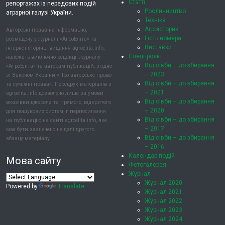
Статті
репортажах із передових подій
Рослинництво
аграрної галузі України.
Техніка
Агроісторик
Авторські права на інформацію,
Гість номера
розміщену у журналі «АгроЕліта» та
Виставки
інтернет-сторінці видання agroelita.info,
Спецпроєкт
належать виключно редакції журналу
Від сівби – до збирання
«АгроЕліта» та авторам публікацій, згідно
– 2023
зі Законом України «Про авторське право
Від сівби – до збирання
та суміжні права». Передрук матеріалів з
– 2021
agroelita.info дозволено лише за умови
Від сівби – до збирання
вказівки джерела та прямого, відкритого
– 2020
для пошукових систем, гіперпосилання
Від сівби – до збирання
на публікацію на сайті agroelita.info, яке
– 2017
має бути зазначено не далі другого
Від сівби – до збирання
абзацу матеріалу.
– 2016
Календар подій
Мова сайту
Фотогалерея
Журнал
Журнал 2020
Powered by
Translate
Журнал 2021
Журнал 2022
Журнал 2023
Журнал 2024