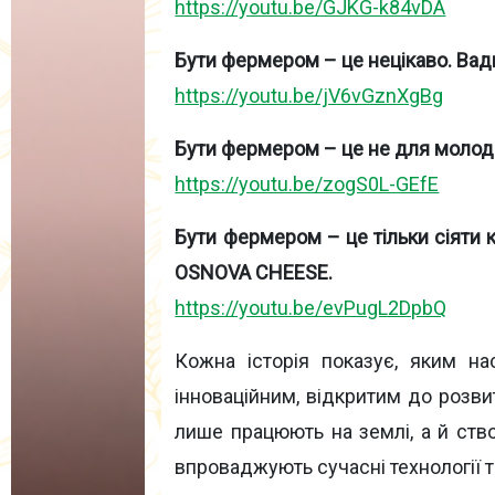
https://youtu.be/GJKG-k84vDA
Бути фермером – це нецікаво. Вад
https://youtu.be/jV6vGznXgBg
Бути фермером – це не для молоді
https://youtu.be/zogS0L-GEfE
Бути фермером – це тільки сіяти 
OSNOVA CHEESE.
https://youtu.be/evPugL2DpbQ
Кожна історія показує, яким на
інноваційним, відкритим до розв
лише працюють на землі, а й ств
впроваджують сучасні технології 