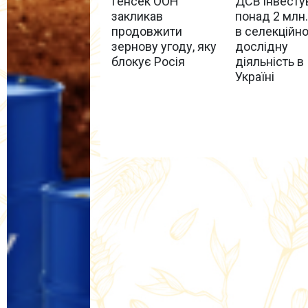
Генсек ООН
ДСВ інвесту
закликав
понад 2 млн.
продовжити
в селекційно
зернову угоду, яку
дослідну
блокує Росія
діяльність в
Україні