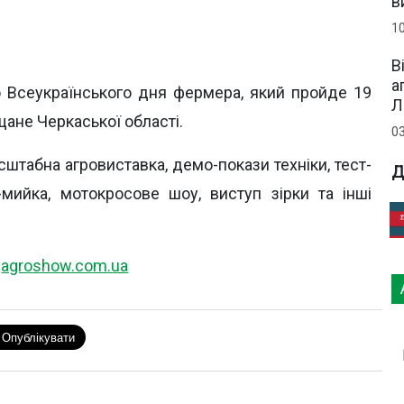
в
1
В
а
ю Всеукраїнського дня фермера, який пройде 19
Л
щане Черкаської області.
0
штабна агровиставка, демо-покази техніки, тест-
Д
-мийка, мотокросове шоу, виступ зірки та інші
і
agroshow.com.ua