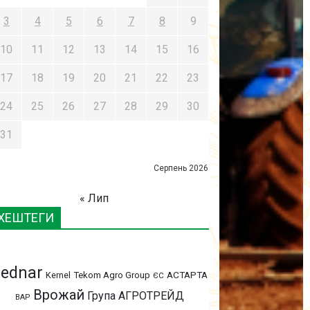
3
4
5
6
7
8
9
10
11
12
13
14
15
16
17
18
19
20
21
22
23
24
25
26
27
28
29
30
31
Серпень 2026
« Лип
ХЕШТЕГИ
ednar
АСТАРТА
Kernel
Tekom Agro Group
ЄС
Врожай
Група АГРОТРЕЙД
ВАР