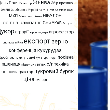
Жнива
День Поля
Збір врожаю
Елеватор
Земля
Зроблено в Україні
Контінентал Фармерз Груп
НІБУЛОН
МХП
Мінагрополітики
Посівна кампанія
Соя
УКАБ
Форум
Цукор
агросектор
аграрії
агропродукція
експорт
зерно
війна
виставка
кукурудза
конференція
посівна
бробіток ґрунту
озимі культури
порт
пшениця
с/г техніка
ріпак
підтримка
цукровий буряк
оняшник
трактор
ціна
імпорт