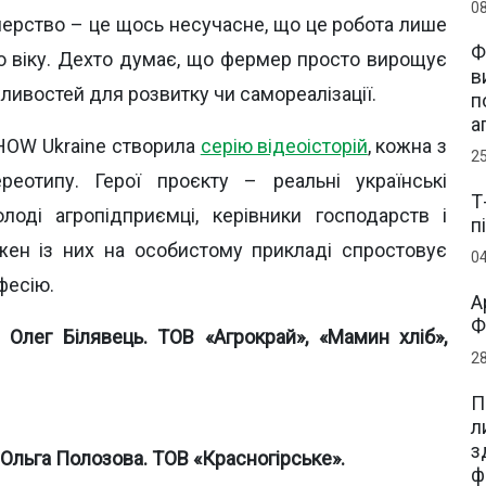
0
мерство – це щось несучасне, що це робота лише
Ф
о віку. Дехто думає, що фермер просто вирощує
в
ливостей для розвитку чи самореалізації.
п
а
HOW Ukraine створила
серію відеоісторій
, кожна з
2
еотипу. Герої проєкту – реальні українські
Т
лоді агропідприємці, керівники господарств і
п
ожен із них на особистому прикладі спростовує
0
фесію.
А
Ф
Олег Білявець. ТОВ «Агрокрай», «Мамин хліб»,
2
П
л
з
 Ольга Полозова. ТОВ «Красногірське».
ф