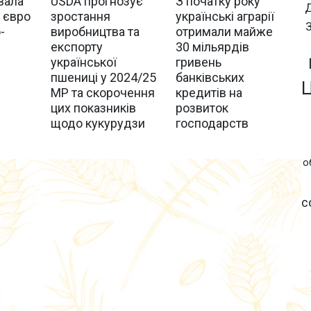
З початку року
вала
USDA прогнозує
українські аграрії
 євро
зростання
отримали майже
-
виробництва та
30 мільярдів
експорту
гривень
української
банківських
пшениці у 2024/25
кредитів на
МР та скорочення
розвиток
цих показників
господарств
щодо кукурудзи
о
с