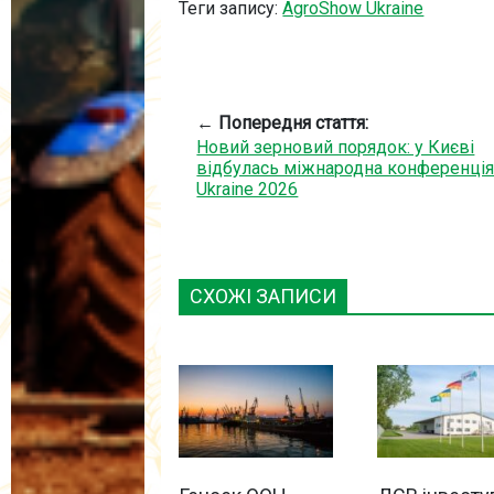
Теги запису:
AgroShow Ukraine
← Попередня стаття:
Новий зерновий порядок: у Києві
відбулась міжнародна конференція 
Ukraine 2026
СХОЖІ ЗАПИСИ