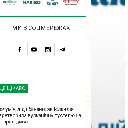
МИ В СОЦМЕРЕЖАХ
ЦЕ ЦІКАВО
олум’я, лід і банани: як Ісландія
еретворила вулканічну пустелю на
грарне диво