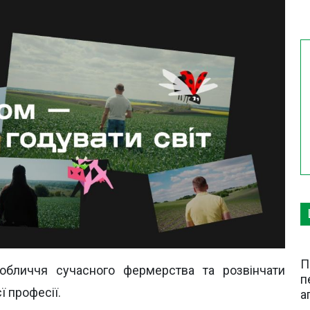
П
обличчя сучасного фермерства та розвінчати
п
ї професії.
а