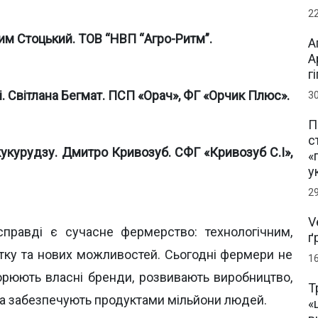
2
им Стоцький. ТОВ “НВП “Агро-Ритм”.
А
А
г
. Світлана Бегмат. ПСП «Орач», ФГ «Орчик Плюс».
3
П
с
кукурудзу. Дмитро Кривозуб. СФГ «Кривозуб С.І»,
«
у
2
V
справді є сучасне фермерство: технологічним,
ґ
итку та нових можливостей. Сьогодні фермери не
1
орюють власні бренди, розвивають виробництво,
Т
та забезпечують продуктами мільйони людей.
«