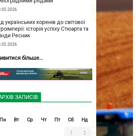
иноградними рядами
0.05.2026
ід українських коренів до світової
гроімперії: історія успіху Стюарта та
інди Ресник
3.05.2026
ивитися більше...
АРХІВ ЗАПИСІВ
Пн
Вт
Ср
Чт
Пт
Сб
Нд
1
2