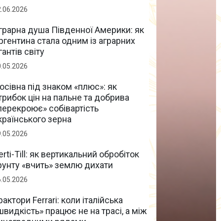
2.06.2026
грарна душа Південної Америки: як
ргентина стала одним із аграрних
ігантів світу
0.05.2026
осівна під знаком «плюс»: як
трибок цін на пальне та добрива
перекроює» собівартість
країнського зерна
9.05.2026
erti-Till: як вертикальний обробіток
рунту «вчить» землю дихати
6.05.2026
рактори Ferrari: коли італійська
швидкість» працює не на трасі, а між