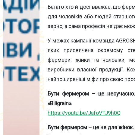
Багато хто й досі вважає, що фер
для чоловіків або людей старшог
зерно, а сама професія не дає мож
У межах кампанії команда AGROS
яких присвячена окремому стер
фермери: жінки та чоловіки, мо
виробники власної продукції. К
найпоширеніші міфи про свою про
Бути фермером – це несучасно. 
«Biligrain».
https://youtu.be/JafoVTJ9h0Q
Бути фермером – це не для жінок.