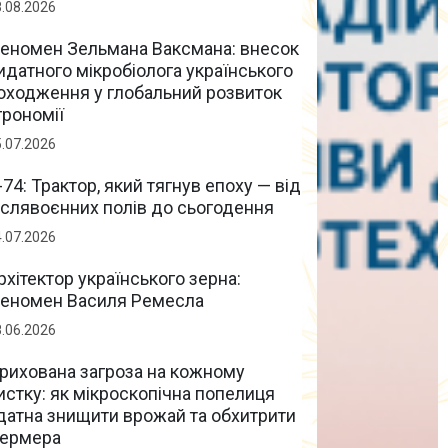
8.08.2026
еномен Зельмана Ваксмана: внесок
идатного мікробіолога українського
оходження у глобальний розвиток
грономії
5.07.2026
-74: Трактор, який тягнув епоху — від
іслявоєнних полів до сьогодення
4.07.2026
рхітектор українського зерна:
еномен Василя Ремесла
8.06.2026
рихована загроза на кожному
истку: як мікроскопічна попелиця
датна знищити врожай та обхитрити
ермера