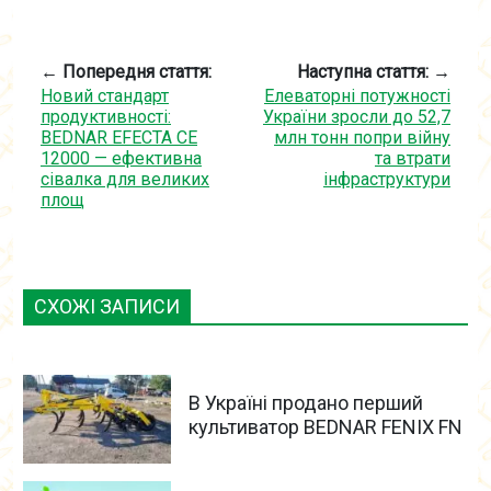
← Попередня стаття:
Наступна стаття: →
Новий стандарт
Елеваторні потужності
продуктивності:
України зросли до 52,7
BEDNAR EFECTA CE
млн тонн попри війну
12000 — ефективна
та втрати
сівалка для великих
інфраструктури
площ
СХОЖІ ЗАПИСИ
В Україні продано перший
культиватор BEDNAR FENIX FN