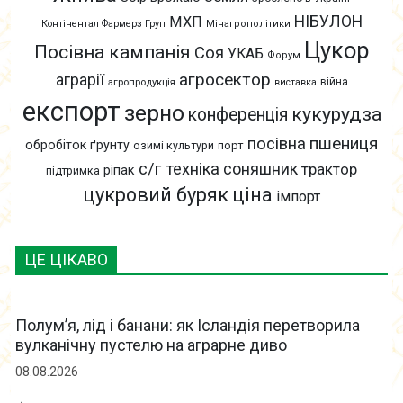
НІБУЛОН
МХП
Контінентал Фармерз Груп
Мінагрополітики
Цукор
Посівна кампанія
Соя
УКАБ
Форум
агросектор
аграрії
війна
агропродукція
виставка
експорт
зерно
кукурудза
конференція
пшениця
посівна
обробіток ґрунту
озимі культури
порт
с/г техніка
соняшник
трактор
ріпак
підтримка
цукровий буряк
ціна
імпорт
ЦЕ ЦІКАВО
Полум’я, лід і банани: як Ісландія перетворила
вулканічну пустелю на аграрне диво
08.08.2026