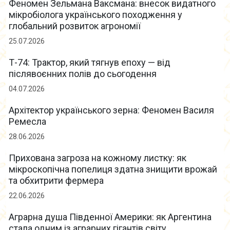
Феномен Зельмана Ваксмана: внесок видатного
мікробіолога українського походження у
глобальний розвиток агрономії
25.07.2026
Т-74: Трактор, який тягнув епоху — від
післявоєнних полів до сьогодення
04.07.2026
Архітектор українського зерна: Феномен Василя
Ремесла
28.06.2026
Прихована загроза на кожному листку: як
мікроскопічна попелиця здатна знищити врожай
та обхитрити фермера
22.06.2026
Аграрна душа Південної Америки: як Аргентина
стала одним із аграрних гігантів світу