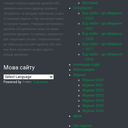
Виставки
інтернет-сторінці видання agroelita.info,
Спецпроєкт
належать виключно редакції журналу
Від сівби – до збирання
«АгроЕліта» та авторам публікацій, згідно
– 2023
зі Законом України «Про авторське право
Від сівби – до збирання
та суміжні права». Передрук матеріалів з
– 2021
agroelita.info дозволено лише за умови
Від сівби – до збирання
вказівки джерела та прямого, відкритого
– 2020
для пошукових систем, гіперпосилання
Від сівби – до збирання
на публікацію на сайті agroelita.info, яке
– 2017
має бути зазначено не далі другого
Від сівби – до збирання
абзацу матеріалу.
– 2016
Календар подій
Мова сайту
Фотогалерея
Журнал
Журнал 2020
Powered by
Translate
Журнал 2021
Журнал 2022
Журнал 2023
Журнал 2024
Журнал 2025
Журнал 2026
Архів
Про журнал