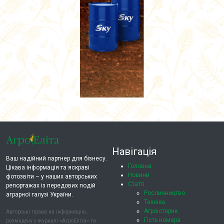
Навігація
Ваш надійний партнер для бізнесу.
Головна
Цікава інформація та яскраві
Новини
фотозвіти – у наших авторських
Статті
репортажах із передових подій
Рослинництво
аграрної галузі України.
Техніка
Агроісторик
Авторські права на інформацію,
Гість номера
розміщену у журналі «АгроЕліта» та