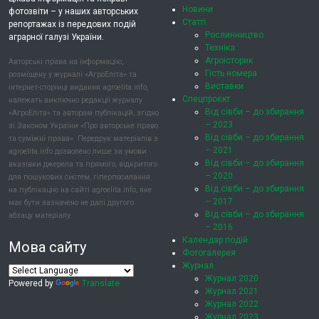
Новини
фотозвіти – у наших авторських
Статті
репортажах із передових подій
Рослинництво
аграрної галузі України.
Техніка
Агроісторик
Авторські права на інформацію,
Гість номера
розміщену у журналі «АгроЕліта» та
Виставки
інтернет-сторінці видання agroelita.info,
Спецпроєкт
належать виключно редакції журналу
Від сівби – до збирання
«АгроЕліта» та авторам публікацій, згідно
– 2023
зі Законом України «Про авторське право
Від сівби – до збирання
та суміжні права». Передрук матеріалів з
– 2021
agroelita.info дозволено лише за умови
Від сівби – до збирання
вказівки джерела та прямого, відкритого
– 2020
для пошукових систем, гіперпосилання
Від сівби – до збирання
на публікацію на сайті agroelita.info, яке
– 2017
має бути зазначено не далі другого
Від сівби – до збирання
абзацу матеріалу.
– 2016
Календар подій
Мова сайту
Фотогалерея
Журнал
Журнал 2020
Powered by
Translate
Журнал 2021
Журнал 2022
Журнал 2023