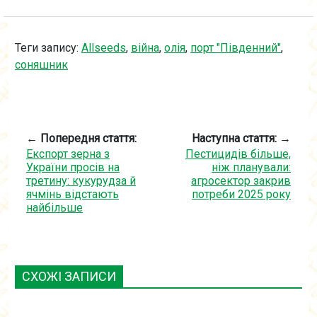
Теги запису:
Allseeds
,
війна
,
олія
,
порт "Південний"
,
соняшник
← Попередня стаття:
Наступна стаття: →
Експорт зерна з
Пестицидів більше,
України просів на
ніж планували:
третину: кукурудза й
агросектор закрив
ячмінь відстають
потреби 2025 року
найбільше
СХОЖІ ЗАПИСИ