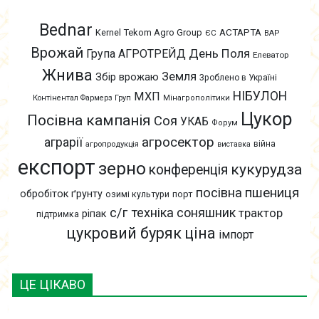
Bednar
АСТАРТА
Kernel
Tekom Agro Group
ЄС
ВАР
Врожай
День Поля
Група АГРОТРЕЙД
Елеватор
Жнива
Земля
Збір врожаю
Зроблено в Україні
НІБУЛОН
МХП
Контінентал Фармерз Груп
Мінагрополітики
Цукор
Посівна кампанія
Соя
УКАБ
Форум
агросектор
аграрії
війна
агропродукція
виставка
експорт
зерно
кукурудза
конференція
пшениця
посівна
обробіток ґрунту
озимі культури
порт
с/г техніка
соняшник
трактор
ріпак
підтримка
цукровий буряк
ціна
імпорт
ЦЕ ЦІКАВО