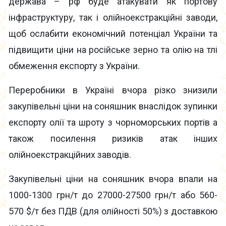
держава – рф буде атакувати як портову
інфраструктуру, так і олійноекстракційні заводи,
щоб ослабити економічний потенціал України та
підвищити ціни на російське зерно та олію на тлі
обмеження експорту з України.
Переробники в Україні вчора різко знизили
закупівельні ціни на соняшник внаслідок зупинки
експорту олії та шроту з чорноморських портів а
також посилення ризиків атак інших
олійноекстракційних заводів.
Закупівельні ціни на соняшник вчора впали на
1000-1300 грн/т до 27000-27500 грн/т або 560-
570 $/т без ПДВ (для олійності 50%) з доставкою