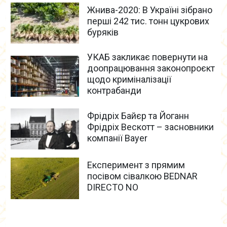
Жнива-2020: В Україні зібрано
перші 242 тис. тонн цукрових
буряків
УКАБ закликає повернути на
доопрацювання законопроєкт
щодо криміналізації
контрабанди
Фрідріх Байєр та Йоганн
Фрідріх Вескотт – засновники
компанії Bayer
Експеримент з прямим
посівом сівалкою BEDNAR
DIRECTO NO