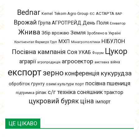
Bednar
АСТАРТА
Kernel
Tekom Agro Group
ЄС
ВАР
Врожай
День Поля
Група АГРОТРЕЙД
Елеватор
Жнива
Земля
Збір врожаю
Зроблено в Україні
НІБУЛОН
МХП
Контінентал Фармерз Груп
Мінагрополітики
Цукор
Посівна кампанія
Соя
УКАБ
Форум
агросектор
аграрії
війна
агропродукція
виставка
експорт
зерно
кукурудза
конференція
пшениця
посівна
обробіток ґрунту
озимі культури
порт
с/г техніка
соняшник
трактор
ріпак
підтримка
цукровий буряк
ціна
імпорт
ЦЕ ЦІКАВО