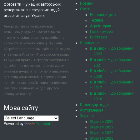
Новини
фотозвіти – у наших авторських
Статті
репортажах із передових подій
Рослинництво
аграрної галузі України.
Техніка
Агроісторик
Авторські права на інформацію,
Гість номера
розміщену у журналі «АгроЕліта» та
Виставки
інтернет-сторінці видання agroelita.info,
Спецпроєкт
належать виключно редакції журналу
Від сівби – до збирання
«АгроЕліта» та авторам публікацій, згідно
– 2023
зі Законом України «Про авторське право
Від сівби – до збирання
та суміжні права». Передрук матеріалів з
– 2021
agroelita.info дозволено лише за умови
Від сівби – до збирання
вказівки джерела та прямого, відкритого
– 2020
для пошукових систем, гіперпосилання
Від сівби – до збирання
на публікацію на сайті agroelita.info, яке
– 2017
має бути зазначено не далі другого
Від сівби – до збирання
абзацу матеріалу.
– 2016
Календар подій
Мова сайту
Фотогалерея
Журнал
Журнал 2020
Powered by
Translate
Журнал 2021
Журнал 2022
Журнал 2023