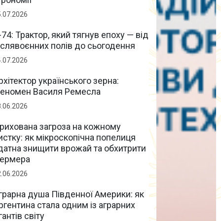
5.07.2026
-74: Трактор, який тягнув епоху — від
іслявоєнних полів до сьогодення
4.07.2026
рхітектор українського зерна:
еномен Василя Ремесла
8.06.2026
рихована загроза на кожному
истку: як мікроскопічна попелиця
датна знищити врожай та обхитрити
ермера
2.06.2026
грарна душа Південної Америки: як
ргентина стала одним із аграрних
ігантів світу