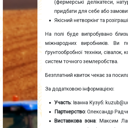
(фермерські делікатеси, нату
придбати для себе або замови
Якісний нетворкінг та розіграш
На полі буде випробувано близьк
міжнародних виробників. Ви п
ґрунтообробної техніки, сівалок, к
систем точного землеробства.
Безплатний квиток чекає за поси
За додатковою інформацією:
Участь
: Іванна Кузуб: kuzub@u
Партнерство
: Олександр Радче
Виставкова зона
: Максим Лап