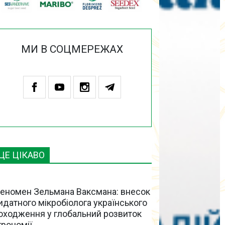
МИ В СОЦМЕРЕЖАХ
ЦЕ ЦІКАВО
еномен Зельмана Ваксмана: внесок
идатного мікробіолога українського
оходження у глобальний розвиток
грономії