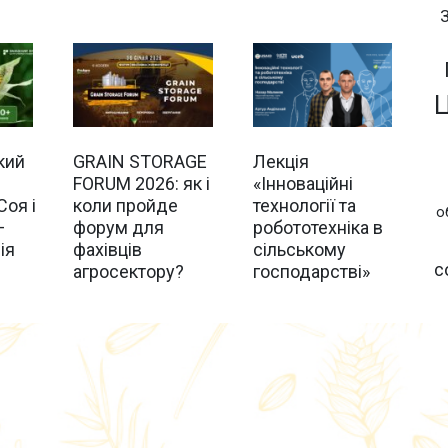
кий
GRAIN STORAGE
Лекція
FORUM 2026: як і
«Інноваційні
Соя і
коли пройде
технології та
о
—
форум для
робототехніка в
ія
фахівців
сільському
с
агросектору?
господарстві»