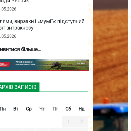
інди Ресник
3.05.2026
лями, виразки і «мумії»: підступний
віт антракнозу
2.05.2026
ивитися більше...
АРХІВ ЗАПИСІВ
Пн
Вт
Ср
Чт
Пт
Сб
Нд
1
2