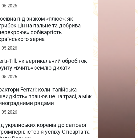
0.05.2026
осівна під знаком «плюс»: як
трибок цін на пальне та добрива
перекроює» собівартість
країнського зерна
9.05.2026
erti-Till: як вертикальний обробіток
рунту «вчить» землю дихати
6.05.2026
рактори Ferrari: коли італійська
швидкість» працює не на трасі, а між
иноградними рядами
0.05.2026
ід українських коренів до світової
гроімперії: історія успіху Стюарта та