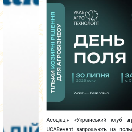
Асоціація «Український клуб а
UCABevent запрошують на поль