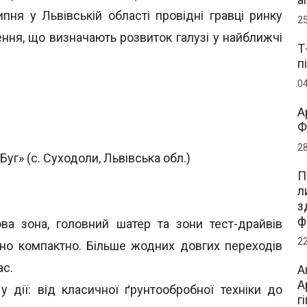
ипня у Львівській області провідні гравці ринку
2
ння, що визначають розвиток галузі у найближчі
Т
п
0
А
Ф
2
Буг» (с. Суходоли, Львівська обл.)
П
л
з
ф
ова зона, головний шатер та зони тест-драйвів
2
но компактно. Більше жодних довгих переходів
ас.
А
А
 дії: від класичної ґрунтообробної техніки до
г