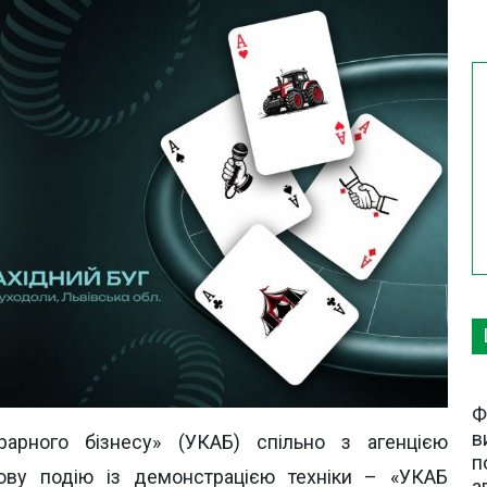
Ф
в
грарного бізнесу» (УКАБ) спільно з агенцією
п
ову подію із демонстрацією техніки – «УКАБ
а