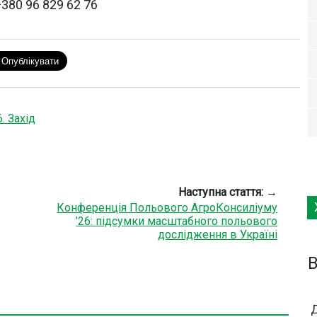
+380 96 829 62 76
. Захід
Наступна стаття: →
Конференція Польового АгроКонсиліуму
’26: підсумки масштабного польового
дослідження в Україні
B