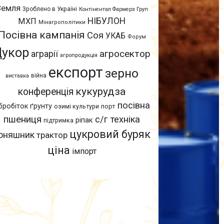
Земля
Зроблено в Україні
Контінентал Фармерз Груп
НІБУЛОН
МХП
Мінагрополітики
Посівна кампанія
Соя
УКАБ
Форум
Цукор
агросектор
аграрії
агропродукція
експорт
зерно
війна
виставка
кукурудза
конференція
посівна
бробіток ґрунту
озимі культури
порт
пшениця
с/г техніка
ріпак
підтримка
цукровий буряк
оняшник
трактор
ціна
імпорт