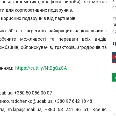
Л
ральна косметика, крафтові вироби), які можна
0
ти для корпоративних подарунків.
і корисних подарунків від партнерів.
П
с
о 50 с.-г. агрегатів найкращих національних і
0
обачите можливості та переваги всіх видів
Д
омбайнів, обприскувачів, тракторів, агродронів та
ланням:
https://cutt.ly/NtBgQzCA
cab.ua, +380 50 086 00 07
нко, radchenko@ucab.ua, +380 97 642 18 48
а, m.lapa@ucab.ua, +380 63 241 86 51; Ксенія