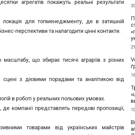
есятки агрегатів покажуть реальні результати
3
П
м локація для топменеджменту, де в затишній
с
знес-перспективи та налагодити цінні контакти.
«
у
2
V
 масштабу, що збирає тисячі аграріїв з різних
ґ
1
й сцені з дієвими порадами та аналітикою від
Т
«
огій в роботі у реальних польових умовах.
в
, де компанії представлять передові пропозиції,
1
В
зивними товарами від українських майстрів
а