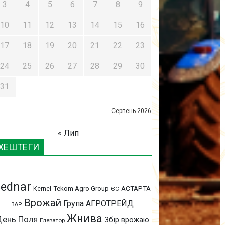
3
4
5
6
7
8
9
10
11
12
13
14
15
16
17
18
19
20
21
22
23
24
25
26
27
28
29
30
31
Серпень 2026
« Лип
ХЕШТЕГИ
ednar
АСТАРТА
Kernel
Tekom Agro Group
ЄС
Врожай
Група АГРОТРЕЙД
ВАР
Жнива
День Поля
Збір врожаю
Елеватор