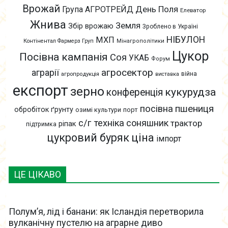
Врожай
День Поля
Група АГРОТРЕЙД
Елеватор
Жнива
Земля
Збір врожаю
Зроблено в Україні
НІБУЛОН
МХП
Контінентал Фармерз Груп
Мінагрополітики
Цукор
Посівна кампанія
Соя
УКАБ
Форум
агросектор
аграрії
війна
агропродукція
виставка
експорт
зерно
кукурудза
конференція
пшениця
посівна
обробіток ґрунту
озимі культури
порт
с/г техніка
соняшник
трактор
ріпак
підтримка
цукровий буряк
ціна
імпорт
ЦЕ ЦІКАВО
Полум’я, лід і банани: як Ісландія перетворила
вулканічну пустелю на аграрне диво