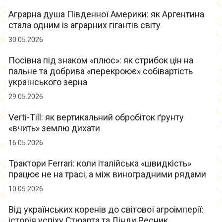
Аграрна душа Південної Америки: як Аргентина
стала одним із аграрних гігантів світу
30.05.2026
Посівна під знаком «плюс»: як стрибок цін на
пальне та добрива «перекроює» собівартість
українського зерна
29.05.2026
Verti-Till: як вертикальний обробіток ґрунту
«вчить» землю дихати
16.05.2026
Трактори Ferrari: коли італійська «швидкість»
працює не на трасі, а між виноградними рядами
10.05.2026
Від українських коренів до світової агроімперії:
історія успіху Стюарта та Лінди Ресник