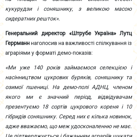
кукурудзи і соняшнику, з великою масою
сидератних решток».
Генеральний директор «Штрубе Україна» Лутц
Геррманн
наголосив на важливості спілкування із
аграріями у форматі демо-показів:
«Ми уже 140 років займаємося селекцією і
насінництвом цукрових буряків, соняшнику та
озимої пшениці. На демо-полі АДНЦ, членом
якого ми є значний період, відвідувачам
презентуємо 18 сортів цукрового кореня і 10
гібридів соняшнику. Серед них є кілька новинок,
адже вважаємо, що меж удосконаленню не має.
Це підтверджується і бажанням аграріїв шукати