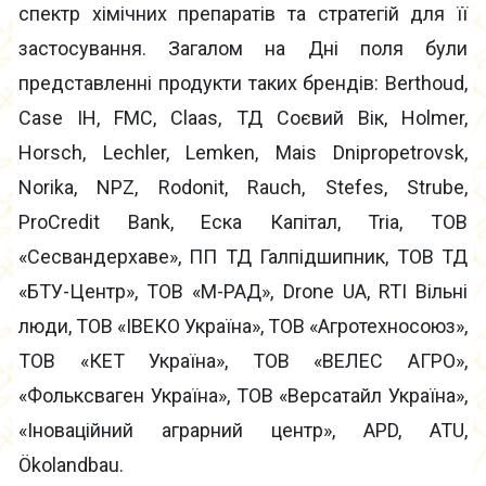
спектр хімічних препаратів та стратегій для її
застосування. Загалом на Дні поля були
представленні продукти таких брендів: Berthoud,
Case IH, FMC, Claas, ТД Соєвий Вік, Holmer,
Horsch, Lechler, Lemken, Mais Dnipropetrovsk,
Norika, NPZ, Rodonit, Rauch, Stefes, Strube,
ProCredit Bank, Еска Капітал, Tria, ТОВ
«Сесвандерхаве», ПП ТД Галпідшипник, ТОВ ТД
«БТУ-Центр», ТОВ «М-РАД», Drone UA, RTI Вільні
люди, ТОВ «ІВЕКО Україна», ТОВ «Агротехносоюз»,
ТОВ «КЕТ Україна», ТОВ «ВЕЛЕС АГРО»,
«Фольксваген Україна», ТОВ «Версатайл Україна»,
«Іноваційний аграрний центр», APD, ATU,
Ökolandbau.