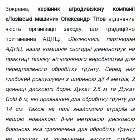
Зокрема,
керівник агродивізіону компанії
«Лозівські машини» Олександр Тітов
відзначив
якість організації заходу, що традиційно
притаманна АДНЦ:
«Являючись партнером
АДНЦ, наша компанія сьогодні демонструє на
практиці техніку вітчизняного виробництва для
передпосівного обробітку ґрунту. Серед них
глибокий розпушувач з шириною дії 4 метрів, 2
одиниці дискових борін: Дукат 2,5 м та Дукат
Gold 6 м, які призначені для обробітку ґрунту до
14 см. Також на полі знайомимо аграріїв із
нашою новинкою: 8-ми метровою дисковою
бороною, яка призначена для обробітку ґрунту
на площах із залишками високих стебел