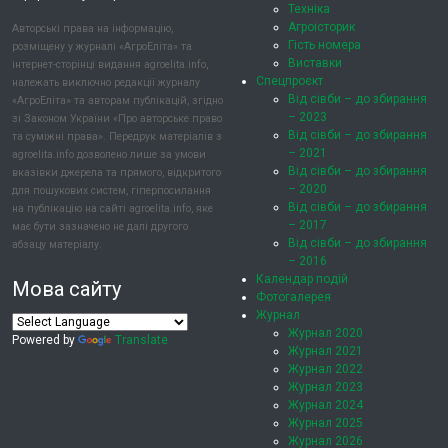
Техніка
Агроісторик
Авторські права на інформацію,
Гість номера
розміщену у журналі «АгроЕліта» та
Виставки
інтернет-сторінці видання agroelita.info,
Спецпроєкт
належать виключно редакції журналу
Від сівби – до збирання
«АгроЕліта» та авторам публікацій, згідно
– 2023
зі Законом України «Про авторське право
Від сівби – до збирання
та суміжні права». Передрук матеріалів з
– 2021
agroelita.info дозволено лише за умови
Від сівби – до збирання
вказівки джерела та прямого, відкритого
– 2020
для пошукових систем, гіперпосилання
Від сівби – до збирання
на публікацію на сайті agroelita.info, яке
– 2017
має бути зазначено не далі другого
Від сівби – до збирання
абзацу матеріалу.
– 2016
Календар подій
Мова сайту
Фотогалерея
Журнал
Журнал 2020
Powered by
Translate
Журнал 2021
Журнал 2022
Журнал 2023
Журнал 2024
Журнал 2025
Журнал 2026