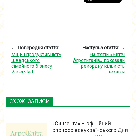
← Попередня стаття:
Наступна стаття: →
Міць і продуктивність
На п’ятій «Битві
шведського
Агротитанів» показали
сімейного бізнесу
рекордну кількість
Väderstad
техніки
СХОЖІ ЗАПИСИ
«Сингента» – офіційний
спонсор всеукраїнського Дня