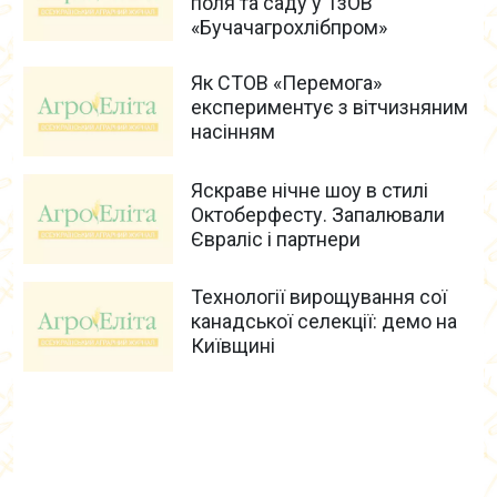
поля та саду у ТзОВ
«Бучачагрохлібпром»
Як СТОВ «Перемога»
експериментує з вітчизняним
насінням
Яскраве нічне шоу в стилі
Oктоберфесту. Запалювали
Євраліс і партнери
Технології вирощування сої
канадської селекції: демо на
Київщині