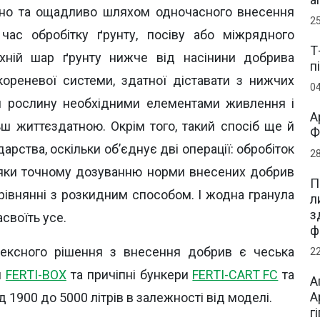
вно та ощадливо шляхом одночасного внесення
2
час обробітку ґрунту, посіву або міжрядного
Т
рхній шар ґрунту нижче від насінини добрива
п
ореневої системи, здатної діставати з нижчих
0
ти рослину необхідними елементами живлення і
А
ш життєздатною. Окрім того, такий спосіб ще й
Ф
ства, оскільки об’єднує дві операції: обробіток
2
дяки точному дозуванню норми внесених добрив
П
рівнянні з розкидним способом. І жодна гранула
л
з
своїть усе.
ф
лексного рішення з внесення добрив є чеська
2
и
FERTI-BOX
та причіпні бункери
FERTI-CART FC
та
А
А
 1900 до 5000 літрів в залежності від моделі.
г