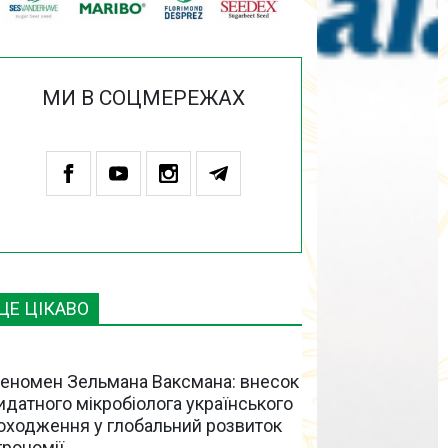
МИ В СОЦМЕРЕЖАХ
ЦЕ ЦІКАВО
еномен Зельмана Ваксмана: внесок
идатного мікробіолога українського
оходження у глобальний розвиток
грономії