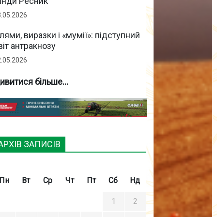
інди Ресник
3.05.2026
лями, виразки і «мумії»: підступний
віт антракнозу
2.05.2026
ивитися більше...
АРХІВ ЗАПИСІВ
Пн
Вт
Ср
Чт
Пт
Сб
Нд
1
2