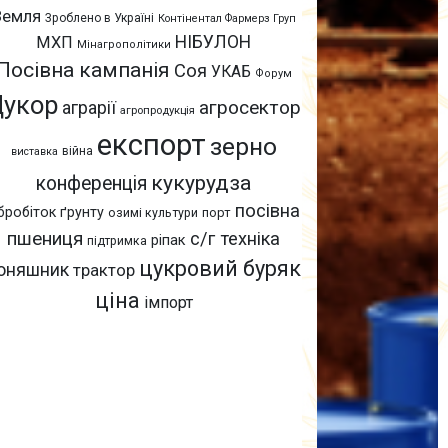
Земля
Зроблено в Україні
Контінентал Фармерз Груп
НІБУЛОН
МХП
Мінагрополітики
Посівна кампанія
Соя
УКАБ
Форум
Цукор
агросектор
аграрії
агропродукція
експорт
зерно
війна
виставка
кукурудза
конференція
посівна
бробіток ґрунту
озимі культури
порт
пшениця
с/г техніка
ріпак
підтримка
цукровий буряк
оняшник
трактор
ціна
імпорт