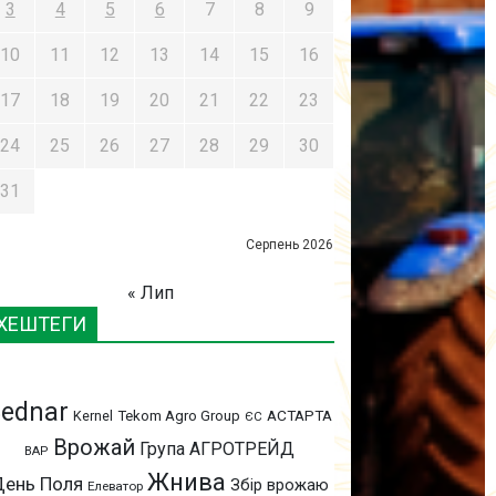
3
4
5
6
7
8
9
10
11
12
13
14
15
16
17
18
19
20
21
22
23
24
25
26
27
28
29
30
31
Серпень 2026
« Лип
ХЕШТЕГИ
ednar
АСТАРТА
Kernel
Tekom Agro Group
ЄС
Врожай
Група АГРОТРЕЙД
ВАР
Жнива
День Поля
Збір врожаю
Елеватор