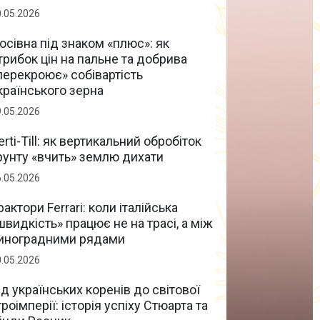
0.05.2026
осівна під знаком «плюс»: як
трибок цін на пальне та добрива
перекроює» собівартість
країнського зерна
9.05.2026
erti-Till: як вертикальний обробіток
рунту «вчить» землю дихати
6.05.2026
рактори Ferrari: коли італійська
швидкість» працює не на трасі, а між
иноградними рядами
0.05.2026
ід українських коренів до світової
гроімперії: історія успіху Стюарта та