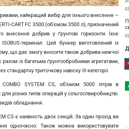
Л
0
ривами, найкращий вибір для їхнього внесення —
П
RTI-CART FC 3500 (об’ємом 3500 л), призначений
с
 внесення добрив у ґрунтові горизонти. Їхнє
0
ISOBUS-термінал. Цей бункер виготовлений із
Д
рму, що дає змогу вносити також добрива нижчої
є разом із багатьма ґрунтообробними агрегатами,
з стандартну триточкову навіску III категорії.
р COMBO SYSTEM CS, об’ємом 5000 літрів в
 для різних типів операцій у сільгоспвиробництві.
видів обладнання.
CS є наявність двох секцій. За один прохід ви
ння одночасно. Також можна використовувати