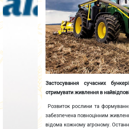
Застосування сучасних бунке
отримувати живлення в найвідпові
Розвиток рослини та формування
забезпечена повноцінним живлення
відома кожному агроному. Останнім