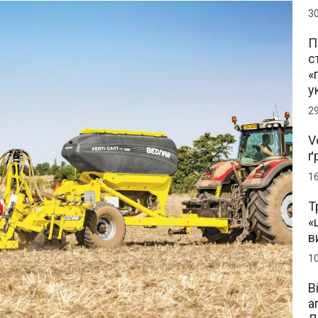
3
П
с
«
у
2
V
ґ
1
Т
«
в
1
В
а