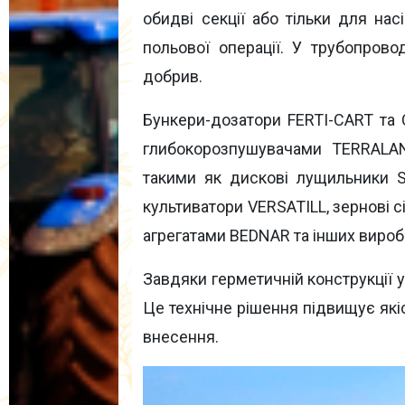
обидві секції або тільки для нас
польової операції. У трубопров
добрив.
Бункери-дозатори FERTI-CART та
глибокорозпушувачами TERRALA
такими як дискові лущильники S
культиватори VERSATILL, зернові с
агрегатами BEDNAR та інших виробн
Завдяки герметичній конструкції 
Це технічне рішення підвищує які
внесення.