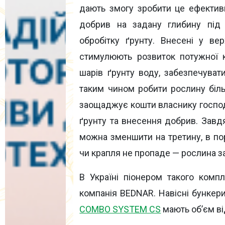
дають змогу зробити це ефекти
добрив на задану глибину під 
обробітку ґрунту. Внесені у ве
стимулюють розвиток потужної к
шарів ґрунту воду, забезпечува
таким чином робити рослину біль
заощаджує кошти власнику господар
ґрунту та внесення добрив. Зав
можна зменшити на третину, в по
чи крапля не пропаде — рослина за
В Україні піонером такого комп
компанія BEDNAR. Навісні бункер
COMBO SYSTEM CS
мають об’єм від