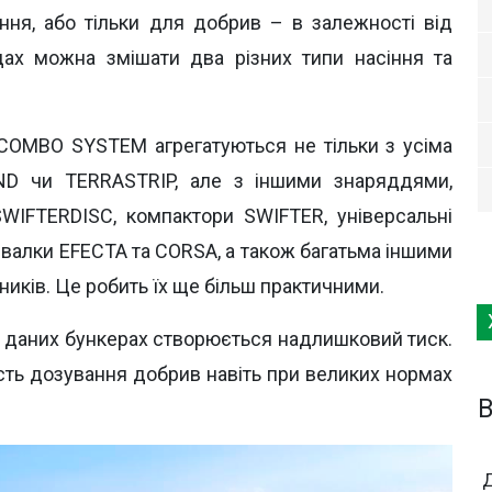
іння, або тільки для добрив – в залежності від
одах можна змішати два різних типи насіння та
 COMBO SYSTEM агрегатуються не тільки з усіма
ND чи TERRASTRIP, але з іншими знаряддями,
WIFTERDISС, компактори SWIFTER, універсальні
івалки EFECTA та CORSA, а також багатьма іншими
иків. Це робить їх ще більш практичними.
у даних бункерах створюється надлишковий тиск.
сть дозування добрив навіть при великих нормах
B