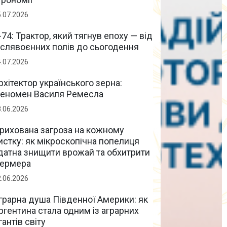
5.07.2026
-74: Трактор, який тягнув епоху — від
іслявоєнних полів до сьогодення
4.07.2026
рхітектор українського зерна:
еномен Василя Ремесла
8.06.2026
рихована загроза на кожному
истку: як мікроскопічна попелиця
датна знищити врожай та обхитрити
ермера
2.06.2026
грарна душа Південної Америки: як
ргентина стала одним із аграрних
ігантів світу