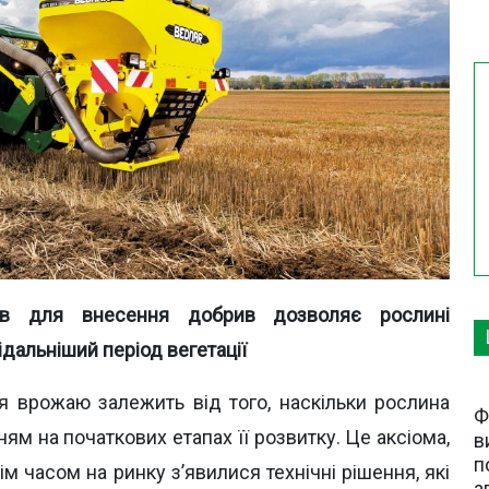
рів для внесення добрив дозволяє рослині
дальніший період вегетації
 врожаю залежить від того, наскільки рослина
Ф
м на початкових етапах її розвитку. Це аксіома,
в
п
 часом на ринку з’явилися технічні рішення, які
а