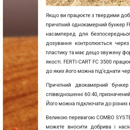
Якщо ви працюєте з твердими доб
причіпний однокамерний бункер FE
насамперед для безпосереднього
дозування контролюється через 
пластику та має дещо звужену фо
якості. FERTI-CART FC 3500 працю
до яких його можна під’єднати чере
Причіпний двокамерний бунке
співвідношенні 60:40, призначений
Його можна підключати до різних 
Великою перевагою COMBO SYSTEM 
можете вносити добрива і насі