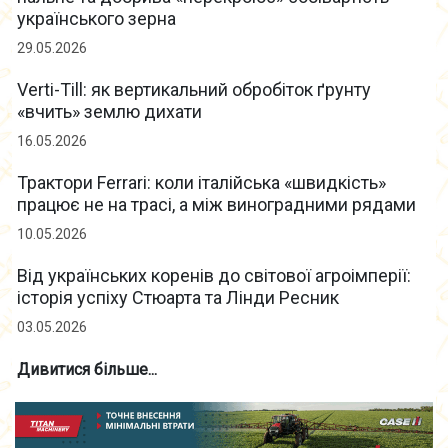
українського зерна
29.05.2026
Verti-Till: як вертикальний обробіток ґрунту
«вчить» землю дихати
16.05.2026
Трактори Ferrari: коли італійська «швидкість»
працює не на трасі, а між виноградними рядами
10.05.2026
Від українських коренів до світової агроімперії:
історія успіху Стюарта та Лінди Ресник
03.05.2026
Дивитися більше...