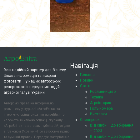
Навігація
Ваш надійний партнер для бізнесу.
Головна
Цікава інформація та яскраві
Новини
фотозвіти – у наших авторських
Статті
репортажах із передових подій
Рослинництво
аграрної галузі України.
Техніка
Агроісторик
Авторські права на інформацію,
Гість номера
розміщену у журналі «АгроЕліта» та
Виставки
інтернет-сторінці видання agroelita.info,
Спецпроєкт
належать виключно редакції журналу
Від сівби – до збирання
«АгроЕліта» та авторам публікацій, згідно
– 2023
зі Законом України «Про авторське право
Від сівби – до збирання
та суміжні права». Передрук матеріалів з