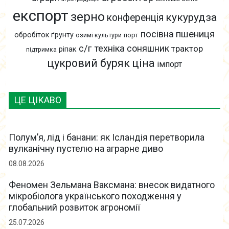
експорт
зерно
кукурудза
конференція
пшениця
посівна
обробіток ґрунту
озимі культури
порт
с/г техніка
соняшник
трактор
ріпак
підтримка
цукровий буряк
ціна
імпорт
ЦЕ ЦІКАВО
Полум’я, лід і банани: як Ісландія перетворила
вулканічну пустелю на аграрне диво
08.08.2026
Феномен Зельмана Ваксмана: внесок видатного
мікробіолога українського походження у
глобальний розвиток агрономії
25.07.2026