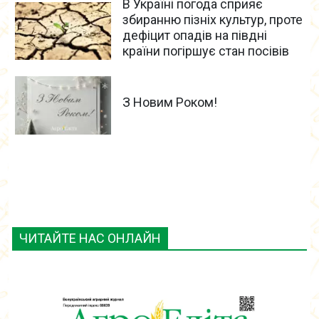
В Україні погода сприяє
збиранню пізніх культур, проте
дефіцит опадів на півдні
країни погіршує стан посівів
З Новим Роком!
ЧИТАЙТЕ НАС ОНЛАЙН