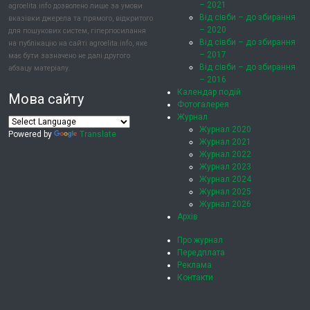
– 2021
agroelita.info дозволено лише за умови
Від сівби – до збирання
вказівки джерела та прямого, відкритого
– 2020
для пошукових систем, гіперпосилання
Від сівби – до збирання
на публікацію на сайті agroelita.info, яке
– 2017
має бути зазначено не далі другого
Від сівби – до збирання
абзацу матеріалу.
– 2016
Календар подій
Мова сайту
Фотогалерея
Журнал
Журнал 2020
Powered by
Translate
Журнал 2021
Журнал 2022
Журнал 2023
Журнал 2024
Журнал 2025
Журнал 2026
Архів
Про журнал
Передплата
Реклама
Контакти