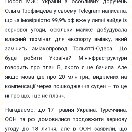
Посол МЗС України з особливих доручень
Ольга Трофімцева у своєму Telegram написала,
що «з імовірністю 99,9% рф вже у липні вийде із
зернової угоди, оскільки майже добудувала
власний термінал для експорту аміаку, який
замінить аміакопровод Тольятті-Одеса. Що
буде робити Україна? Мінінфраструктури
говорить про план Б, якого я не бачила. Але
якщо мова іде про 20 млн грн., виділених на
компенсації через пошкодження суден – то це
ні про що, і це не план».
Нагадаємо, що 17 травня Україна, Туреччина,
ООН та рф домовилися продовжити зернову
угоду до 18 липня, але в ООН заявили, що