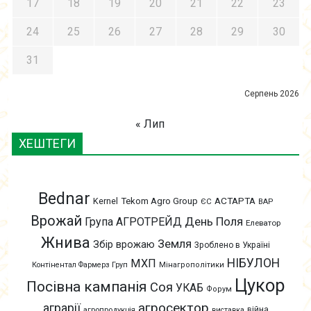
17
18
19
20
21
22
23
24
25
26
27
28
29
30
31
Серпень 2026
« Лип
ХЕШТЕГИ
Bednar
АСТАРТА
Kernel
Tekom Agro Group
ЄС
ВАР
Врожай
День Поля
Група АГРОТРЕЙД
Елеватор
Жнива
Земля
Збір врожаю
Зроблено в Україні
НІБУЛОН
МХП
Контінентал Фармерз Груп
Мінагрополітики
Цукор
Посівна кампанія
Соя
УКАБ
Форум
агросектор
аграрії
війна
агропродукція
виставка