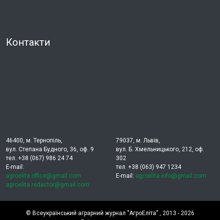
Контакти
46400, м. Тернопіль,
79037, м. Львів,
вул. Степана Будного, 36, оф. 9
вул. Б. Хмельницького, 212, оф.
тел. +38 (067) 986 24 74
302
E-mail:
тел. +38 (063) 947 1234
agroelita.office@gmail.com
E-mail:
agroelita.info@gmail.com
agroelita.redactor@gmail.com
©
Всеукраїнський аграрний журнал "АгроЕліта"
, 2013 - 2026