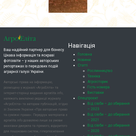
Навігація
Ваш надійний партнер для бізнесу.
Головна
Цікава інформація та яскраві
Новини
фотозвіти – у наших авторських
Статті
репортажах із передових подій
Рослинництво
аграрної галузі України.
Техніка
Агроісторик
Авторські права на інформацію,
Гість номера
розміщену у журналі «АгроЕліта» та
Виставки
інтернет-сторінці видання agroelita.info,
Спецпроєкт
належать виключно редакції журналу
Від сівби – до збирання
«АгроЕліта» та авторам публікацій, згідно
– 2023
зі Законом України «Про авторське право
Від сівби – до збирання
та суміжні права». Передрук матеріалів з
– 2021
agroelita.info дозволено лише за умови
Від сівби – до збирання
вказівки джерела та прямого, відкритого
– 2020
для пошукових систем, гіперпосилання