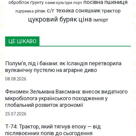
пшениця
посівна
обробіток ґрунту
озимі культури
порт
с/г техніка
соняшник
трактор
ріпак
підтримка
цукровий буряк
ціна
імпорт
ЦЕ ЦІКАВО
Полум’я, лід і банани: як Ісландія перетворила
вулканічну пустелю на аграрне диво
08.08.2026
Феномен Зельмана Ваксмана: внесок видатного
мікробіолога українського походження у
глобальний розвиток агрономії
25.07.2026
Т-74: Трактор, який тягнув епоху — від
післявоєнних полів до сьогодення