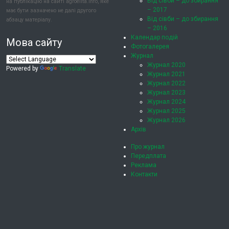
Від сівби – до збирання
на публікацію на сайті agroelita.info, яке
– 2017
має бути зазначено не далі другого
Від сівби – до збирання
абзацу матеріалу.
– 2016
Календар подій
Мова сайту
Фотогалерея
Журнал
Журнал 2020
Powered by
Translate
Журнал 2021
Журнал 2022
Журнал 2023
Журнал 2024
Журнал 2025
Журнал 2026
Архів
Про журнал
Передплата
Реклама
Контакти