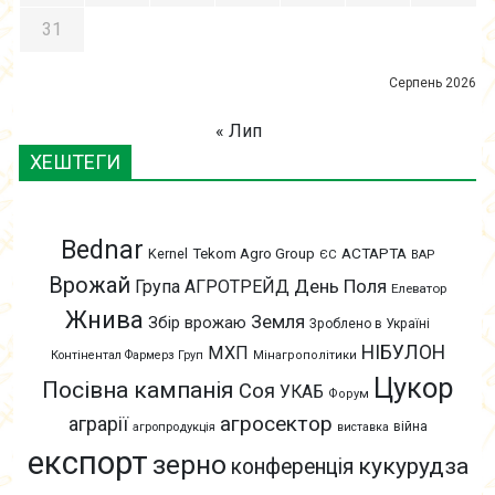
31
Серпень 2026
« Лип
ХЕШТЕГИ
Bednar
АСТАРТА
Kernel
Tekom Agro Group
ЄС
ВАР
Врожай
День Поля
Група АГРОТРЕЙД
Елеватор
Жнива
Земля
Збір врожаю
Зроблено в Україні
НІБУЛОН
МХП
Контінентал Фармерз Груп
Мінагрополітики
Цукор
Посівна кампанія
Соя
УКАБ
Форум
агросектор
аграрії
війна
агропродукція
виставка
експорт
зерно
кукурудза
конференція