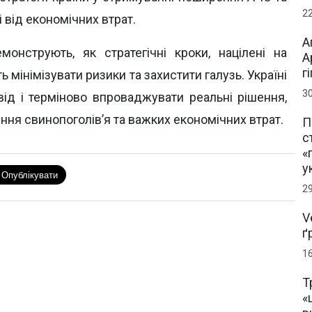
2
і від економічних втрат.
А
монструють, як стратегічні кроки, націлені на
А
г
 мінімізувати ризики та захистити галузь. Україні
3
від і терміново впроваджувати реальні рішення,
ня свинопоголів’я та важких економічних втрат.
П
с
«
у
2
V
ґ
1
Т
«