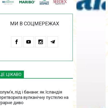
МИ В СОЦМЕРЕЖАХ
ЦЕ ЦІКАВО
олум’я, лід і банани: як Ісландія
еретворила вулканічну пустелю на
грарне диво