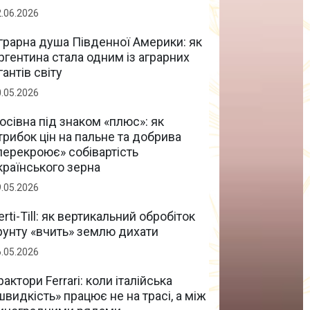
2.06.2026
грарна душа Південної Америки: як
ргентина стала одним із аграрних
ігантів світу
0.05.2026
осівна під знаком «плюс»: як
трибок цін на пальне та добрива
перекроює» собівартість
країнського зерна
9.05.2026
erti-Till: як вертикальний обробіток
рунту «вчить» землю дихати
6.05.2026
рактори Ferrari: коли італійська
швидкість» працює не на трасі, а між