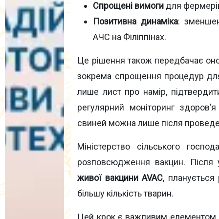
Спрощені вимоги
для фермерів,
Позитивна динаміка
: зменшен
АЧС на Філіппінах.
Це рішення також передбачає онов
зокрема спрощення процедур для
лише лист про намір, підтвердит
регулярний моніторинг здоров’
свиней можна лише після проведен
Міністерство сільського госпо
розповсюдження вакцин. Після 
живої вакцини AVAC
, плануєтьс
більшу кількість тварин.
Цей крок є важливим елементом с