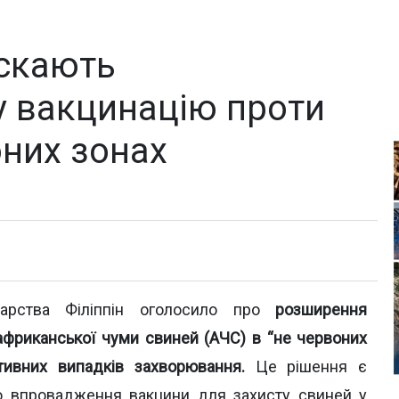
ускають
 вакцинацію проти
оних зонах
одарства Філіппін оголосило про
розширення
 африканської чуми свиней (АЧС) в “не червоних
тивних випадків захворювання.
Це рішення є
о впровадження вакцини для захисту свиней у