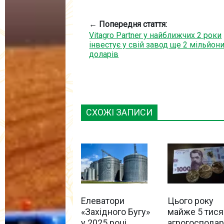
← Попередня стаття:
Vitagro Partner у найближчих 2 роки
інвестує у свій завод ще 2 мільйон
доларів
СХОЖІ ЗАПИСИ
Елеватори
Цього року
«Західного Бугу»
майже 5 тися
у 2025 році
агрогоспода