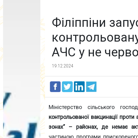
Філіппіни зап
контрольовану
АЧС у не черв
19.12.2024
Міністерство сільського госп
контрольованої вакцинації проти
зонах” – районах, де немає ак
частиною програми прискореног