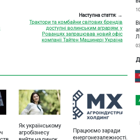
в
1
Наступна стаття: →
Трактори та комбайни світових брендів
В
и
доступні волинським аграріям: у
а
Рованцях запрацював новий офіс
Л
компанії Тайтен Машинері Україна
0
Д
Як українському
Працюємо заради
ч
агробізнесу
енергонезалежності.
рств
вийти на ринок