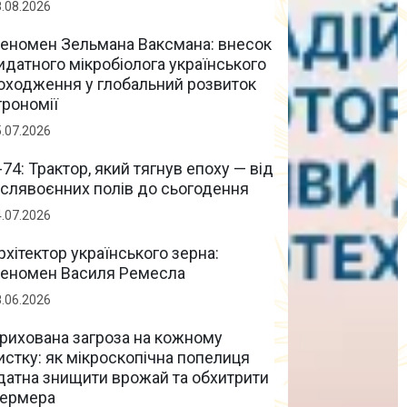
8.08.2026
еномен Зельмана Ваксмана: внесок
идатного мікробіолога українського
оходження у глобальний розвиток
грономії
5.07.2026
-74: Трактор, який тягнув епоху — від
іслявоєнних полів до сьогодення
4.07.2026
рхітектор українського зерна:
еномен Василя Ремесла
8.06.2026
рихована загроза на кожному
истку: як мікроскопічна попелиця
датна знищити врожай та обхитрити
ермера