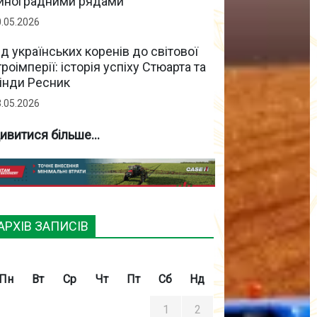
иноградними рядами
0.05.2026
ід українських коренів до світової
гроімперії: історія успіху Стюарта та
інди Ресник
3.05.2026
ивитися більше...
АРХІВ ЗАПИСІВ
Пн
Вт
Ср
Чт
Пт
Сб
Нд
1
2