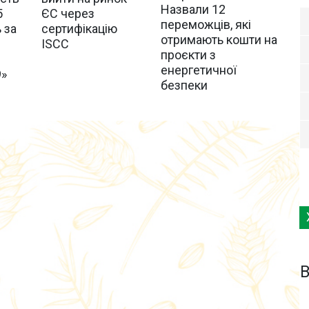
Назвали 12
5
ЄС через
переможців, які
 за
сертифікацію
отримають кошти на
ISCC
проєкти з
енергетичної
9»
безпеки
B