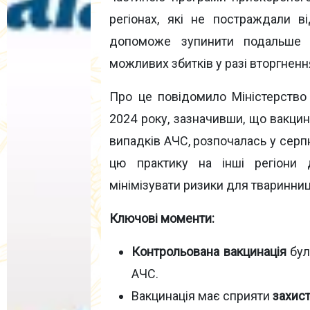
регіонах, які не постраждали в
допоможе зупинити подальше п
можливих збитків у разі вторгненн
Про це повідомило Міністерство 
2024 року, зазначивши, що вакцин
випадків АЧС, розпочалась у серпн
цю практику на інші регіони 
мінімізувати ризики для тваринниц
Ключові моменти:
Контрольована вакцинація
бул
АЧС.
Вакцинація має сприяти
захис