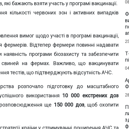
0
 які бажають взяти участь у програмі вакцинації.
ня кількості червоних зон і активних випадків
Ф
в
п
а
лення вимог щодо участі в програмі вакцинації,
2
 фермерів. Відтепер фермери повинні надавати
Т
и наявність програми біозахисту та забезпечити
п
я свиней на фермах. Важливо, що вакцинувати
0
ня тестів, що підтверджують відсутність АЧС.
А
дарства розпочало підготовку до масштабного
Ф
успішного використання
10 000 екстрених доз
2
я розповсюдження ще
150 000 доз
, щоб охопити
П
л
з
ф
тратегії країни у стримуванні поширення АЧС та