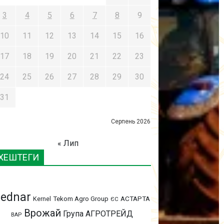
3
4
5
6
7
8
9
10
11
12
13
14
15
16
17
18
19
20
21
22
23
24
25
26
27
28
29
30
31
Серпень 2026
« Лип
ХЕШТЕГИ
ednar
АСТАРТА
Kernel
Tekom Agro Group
ЄС
Врожай
Група АГРОТРЕЙД
ВАР