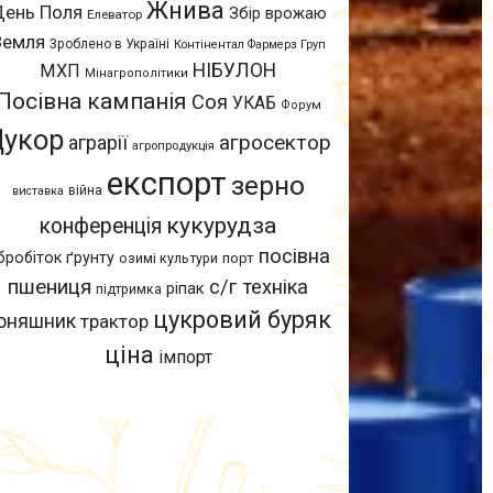
Жнива
День Поля
Збір врожаю
Елеватор
Земля
Зроблено в Україні
Контінентал Фармерз Груп
НІБУЛОН
МХП
Мінагрополітики
Посівна кампанія
Соя
УКАБ
Форум
Цукор
агросектор
аграрії
агропродукція
експорт
зерно
війна
виставка
кукурудза
конференція
посівна
бробіток ґрунту
озимі культури
порт
пшениця
с/г техніка
ріпак
підтримка
цукровий буряк
оняшник
трактор
ціна
імпорт