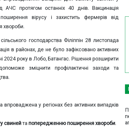
ід АЧС протягом останніх 40 днів. Вакцинація
оширення вірусу і захистить фермерів від
я хвороби.
сільського господарства Філіппін 28 листопада
ація в районах, де не було зафіксовано активних
і 2024 року в Лобо, Батангас. Рішення розширити
допоможе зміцнити профілактичні заходи та
тва.
а впроваджена у регіонах без активних випадків
П
п
а
ту свиней
та
попередженню поширення хвороби
.