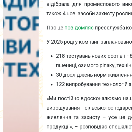
відібрала для промислового вико
також 4 нові засоби захисту росли
Про це
повідомляє
пресслужба ком
У 2025 році у компанії запланован
218 тестувань нових сортів і г
пшениці, озимого ріпаку, техніч
30 досліджень норм живлення
122 випробування технологій з
«Ми постійно вдосконалюємо наші
вирощування сільськогосподарс
живлення та захисту – усе це д
продукції», – розповідає спеціал