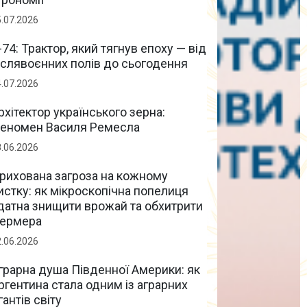
5.07.2026
-74: Трактор, який тягнув епоху — від
іслявоєнних полів до сьогодення
4.07.2026
рхітектор українського зерна:
еномен Василя Ремесла
8.06.2026
рихована загроза на кожному
истку: як мікроскопічна попелиця
датна знищити врожай та обхитрити
ермера
2.06.2026
грарна душа Південної Америки: як
ргентина стала одним із аграрних
ігантів світу