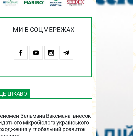
МИ В СОЦМЕРЕЖАХ
ЦЕ ЦІКАВО
еномен Зельмана Ваксмана: внесок
идатного мікробіолога українського
оходження у глобальний розвиток
грономії