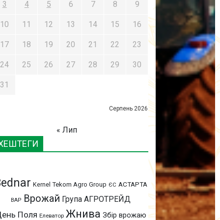
3
4
5
6
7
8
9
10
11
12
13
14
15
16
17
18
19
20
21
22
23
24
25
26
27
28
29
30
31
Серпень 2026
« Лип
ХЕШТЕГИ
Bednar
АСТАРТА
Kernel
Tekom Agro Group
ЄС
Врожай
Група АГРОТРЕЙД
ВАР
Жнива
ень Поля
Збір врожаю
Елеватор