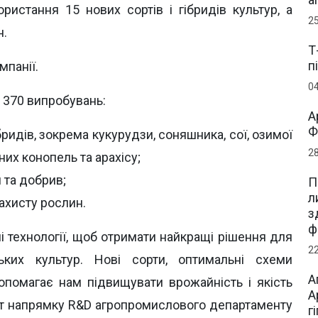
ристання 15 нових сортів і гібридів культур, а
2
н.
Т
п
панії.
0
о 370 випробувань:
А
Ф
ібридів, зокрема кукурудзи, соняшника, сої, озимої
2
них конопель та арахісу;
 та добрив;
П
л
ахисту рослин.
з
ф
 технології, щоб отримати найкращі рішення для
2
ьких культур. Нові сорти, оптимальні схеми
А
опомагає нам підвищувати врожайність і якість
А
іст напрямку R&D агропромислового департаменту
г