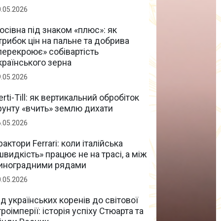
0.05.2026
осівна під знаком «плюс»: як
трибок цін на пальне та добрива
перекроює» собівартість
країнського зерна
9.05.2026
erti-Till: як вертикальний обробіток
рунту «вчить» землю дихати
6.05.2026
рактори Ferrari: коли італійська
швидкість» працює не на трасі, а між
иноградними рядами
0.05.2026
ід українських коренів до світової
гроімперії: історія успіху Стюарта та