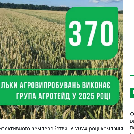
Ф
в
п
фективного землеробства. У 2024 році компанія
а