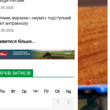
інди Ресник
3.05.2026
лями, виразки і «мумії»: підступний
віт антракнозу
2.05.2026
ивитися більше...
АРХІВ ЗАПИСІВ
Пн
Вт
Ср
Чт
Пт
Сб
Нд
1
2