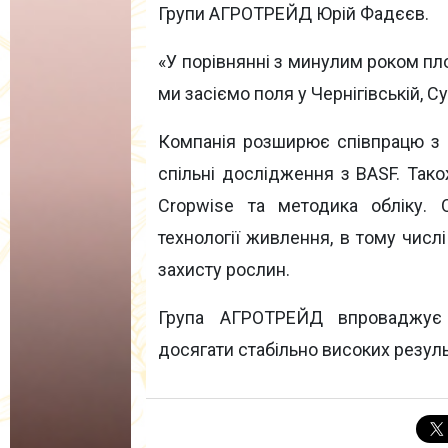
Групи АГРОТРЕЙД Юрій Фадєєв.
«У порівнянні з минулим роком пл
ми засіємо поля у Чернігівській, С
Компанія розширює співпрацю з 
спільні дослідження з BASF. Так
Cropwise та методика обліку. 
технології живлення, в тому числ
захисту рослин.
Група АГРОТРЕЙД впроваджує і
досягати стабільно високих результ