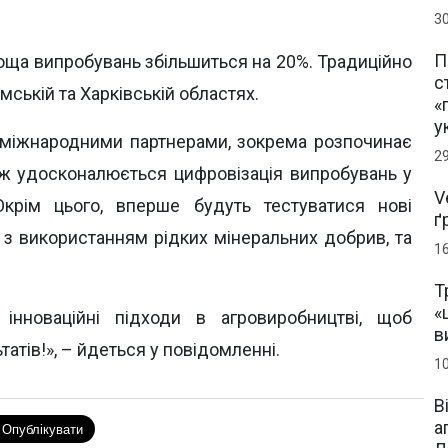
3
П
оща випробувань збільшиться на 20%. Традиційно
с
умській та Харківській областях.
«
у
міжнародними партнерами, зокрема розпочинає
2
ож удосконалюється цифровізація випробувань у
V
Окрім цього, вперше будуть тестуватися нові
ґ
і з використанням рідких мінеральних добрив, та
1
Т
«
нноваційні підходи в агровиробництві, щоб
в
атів!», – йдеться у повідомленні.
1
В
а