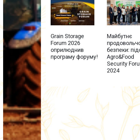
Grain Storage
Майбутнє
Forum 2026
продовольчо
оприлюднив
безпеки: пі
програму форуму!
Agro&Food
Security For
2024