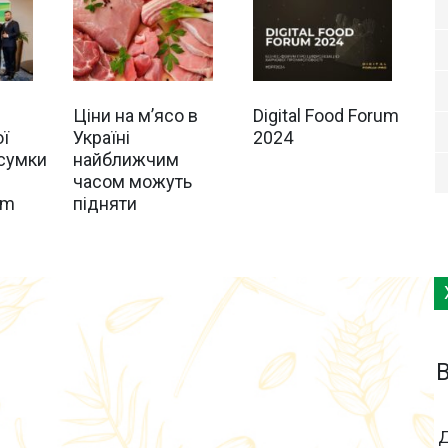
Ціни на м’ясо в
Digital Food Forum
ї
Україні
2024
дсумки
найближчим
часом можуть
um
підняти
Д