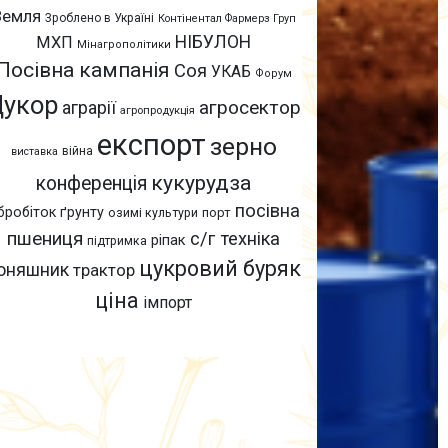
Земля
Зроблено в Україні
Контінентал Фармерз Груп
НІБУЛОН
МХП
Мінагрополітики
Посівна кампанія
Соя
УКАБ
Форум
Цукор
агросектор
аграрії
агропродукція
експорт
зерно
війна
виставка
кукурудза
конференція
посівна
бробіток ґрунту
озимі культури
порт
пшениця
с/г техніка
ріпак
підтримка
цукровий буряк
оняшник
трактор
ціна
імпорт