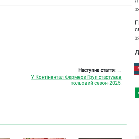
Л
0
П
с
0
Д
Наступна стаття: →
У Контінентал Фармерз Груп стартував
польовий сезон-2025.