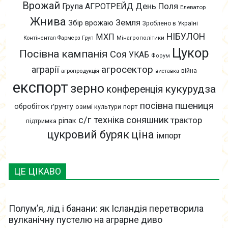
Врожай
День Поля
Група АГРОТРЕЙД
Елеватор
Жнива
Земля
Збір врожаю
Зроблено в Україні
НІБУЛОН
МХП
Контінентал Фармерз Груп
Мінагрополітики
Цукор
Посівна кампанія
Соя
УКАБ
Форум
агросектор
аграрії
війна
агропродукція
виставка
експорт
зерно
кукурудза
конференція
пшениця
посівна
обробіток ґрунту
озимі культури
порт
с/г техніка
соняшник
трактор
ріпак
підтримка
цукровий буряк
ціна
імпорт
ЦЕ ЦІКАВО
Полум’я, лід і банани: як Ісландія перетворила
вулканічну пустелю на аграрне диво