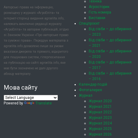
Техніка
Агроісторик
Авторські права на інформацію,
Гість номера
розміщену у журналі «АгроЕліта» та
Виставки
інтернет-сторінці видання agroelita.info,
Спецпроєкт
належать виключно редакції журналу
Від сівби – до збирання
«АгроЕліта» та авторам публікацій, згідно
– 2023
зі Законом України «Про авторське право
Від сівби – до збирання
та суміжні права». Передрук матеріалів з
– 2021
agroelita.info дозволено лише за умови
Від сівби – до збирання
вказівки джерела та прямого, відкритого
– 2020
для пошукових систем, гіперпосилання
Від сівби – до збирання
на публікацію на сайті agroelita.info, яке
– 2017
має бути зазначено не далі другого
Від сівби – до збирання
абзацу матеріалу.
– 2016
Календар подій
Мова сайту
Фотогалерея
Журнал
Журнал 2020
Powered by
Translate
Журнал 2021
Журнал 2022
Журнал 2023
Журнал 2024
Журнал 2025
Журнал 2026