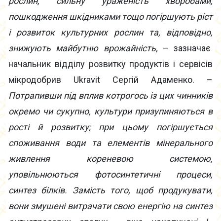
рослин, сильну ураженість хворобами,
пошкодження шкідниками тощо погіршують ріст
і розвиток культурних рослин та, відповідно,
знижують майбутню врожайність,
– зазначає
начальник відділу розвитку продуктів і сервісів
мікродобрив Ukravit Сергій Адаменко. –
Потрапивши під вплив котрогось із цих чинників
окремо чи сукупно, культури призупиняються в
рості й розвитку; при цьому погіршується
споживання води та елементів мінерального
живлення кореневою системою,
уповільнюються фотосинтетичні процеси,
синтез білків. Замість того, щоб продукувати,
вони змушені витрачати свою енергію на синтез