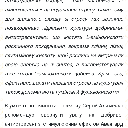
антистресових сполук, вже накопичені
L
-
амінокислоти – на подолання стресу. Саме тому
для швидкого виходу зі стресу так важливо
позакоренево підживити культури добривами-
антистресантами, що містять
L-
амінокислоти
рослинного походження, зокрема гліцин, лізин,
глутамінову кислоту, щоб рослини не витрачали
свою енергію на їх синтез, а використовували
вже готові
L-
амінокислоти добрива. Крім того,
ефективно долати наслідки стресів на культурах
також допомагають гумінові й фульвокислоти
».
В умовах поточного агросезону Сергій Адаменко
рекомендує звернути увагу на добриво-
антистресант зі стимулюючим ефектом
Авангард