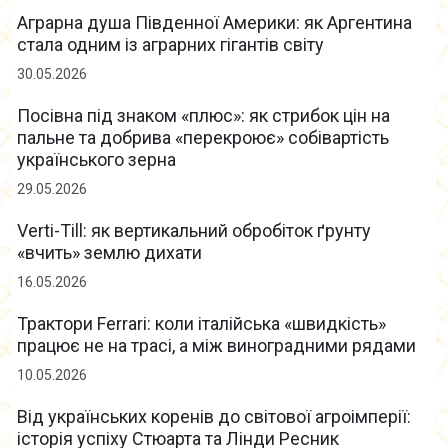
Аграрна душа Південної Америки: як Аргентина
стала одним із аграрних гігантів світу
30.05.2026
Посівна під знаком «плюс»: як стрибок цін на
пальне та добрива «перекроює» собівартість
українського зерна
29.05.2026
Verti-Till: як вертикальний обробіток ґрунту
«вчить» землю дихати
16.05.2026
Трактори Ferrari: коли італійська «швидкість»
працює не на трасі, а між виноградними рядами
10.05.2026
Від українських коренів до світової агроімперії:
історія успіху Стюарта та Лінди Ресник