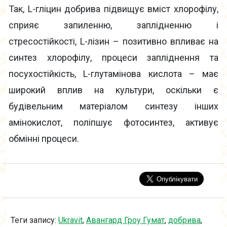
Так, L-гліцин добрива підвищує вміст хлорофілу,
сприяє запиленню, заплідненню і
стресостійкості, L-лізин – позитивно впливає на
синтез хлорофілу, процеси запліднення та
посухостійкість, L-глутамінова кислота – має
широкий вплив на культури, оскільки є
будівельним матеріалом синтезу інших
амінокислот, поліпшує фотосинтез, активує
обмінні процеси.
Теги запису:
Ukravit
,
Авангард Гроу Гумат
,
добрива
,