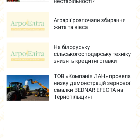
нестабільності?
Аграрії розпочали збирання
жита та вівса
На білоруську
сільськогосподарську техніку
знизять кредитні ставки
ТОВ «Компанія ЛАН» провела
низку демонстрацій зернової
сівалки BEDNAR EFECTA на
Тернопільщині