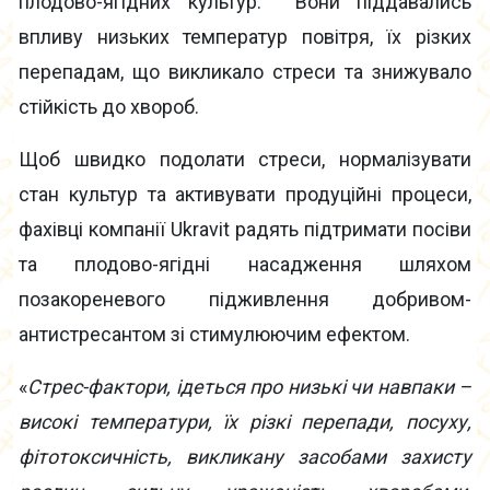
плодово-ягідних культур. Вони піддавались
впливу низьких температур повітря, їх різких
перепадам, що викликало стреси та знижувало
стійкість до хвороб.
Щоб швидко подолати стреси, нормалізувати
стан культур та активувати продуційні процеси,
фахівці компанії Ukravit радять підтримати посіви
та плодово-ягідні насадження шляхом
позакореневого підживлення добривом-
антистресантом зі стимулюючим ефектом.
«
Стрес-фактори, ідеться про низькі чи навпаки –
високі температури, їх різкі перепади, посуху,
фітотоксичність, викликану засобами захисту