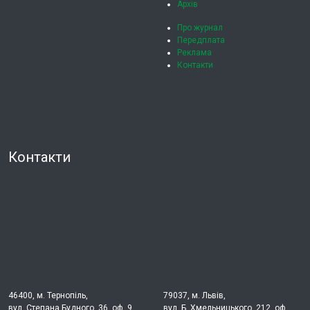
Архів
Про журнал
Передплата
Реклама
Контакти
Контакти
46400, м. Тернопіль,
79037, м. Львів,
вул. Степана Будного, 36, оф. 9
вул. Б. Хмельницького, 212, оф.