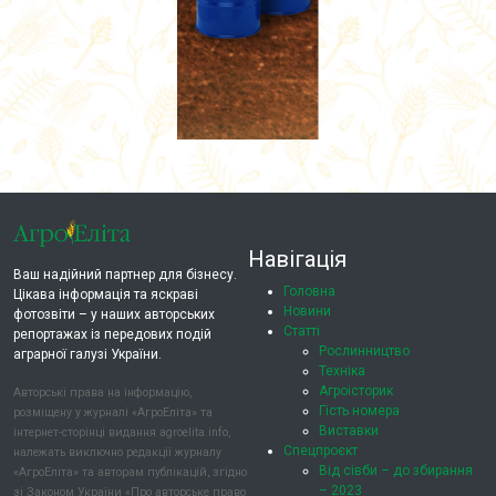
Навігація
Ваш надійний партнер для бізнесу.
Головна
Цікава інформація та яскраві
Новини
фотозвіти – у наших авторських
Статті
репортажах із передових подій
Рослинництво
аграрної галузі України.
Техніка
Агроісторик
Авторські права на інформацію,
Гість номера
розміщену у журналі «АгроЕліта» та
Виставки
інтернет-сторінці видання agroelita.info,
Спецпроєкт
належать виключно редакції журналу
Від сівби – до збирання
«АгроЕліта» та авторам публікацій, згідно
– 2023
зі Законом України «Про авторське право