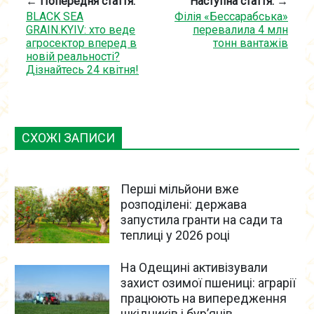
← Попередня стаття:
Наступна стаття: →
BLACK SEA
Філія «Бессарабська»
GRAIN.KYIV: хто веде
перевалила 4 млн
агросектор вперед в
тонн вантажів
новій реальності?
Дізнайтесь 24 квітня!
СХОЖІ ЗАПИСИ
Перші мільйони вже
розподілені: держава
запустила гранти на сади та
теплиці у 2026 році
На Одещині активізували
захист озимої пшениці: аграрії
працюють на випередження
шкідників і бур’янів