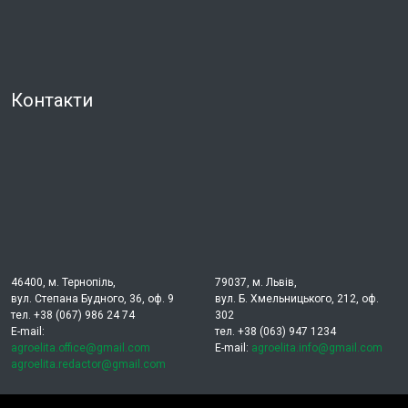
Контакти
46400, м. Тернопіль,
79037, м. Львів,
вул. Степана Будного, 36, оф. 9
вул. Б. Хмельницького, 212, оф.
тел. +38 (067) 986 24 74
302
E-mail:
тел. +38 (063) 947 1234
agroelita.office@gmail.com
E-mail:
agroelita.info@gmail.com
agroelita.redactor@gmail.com