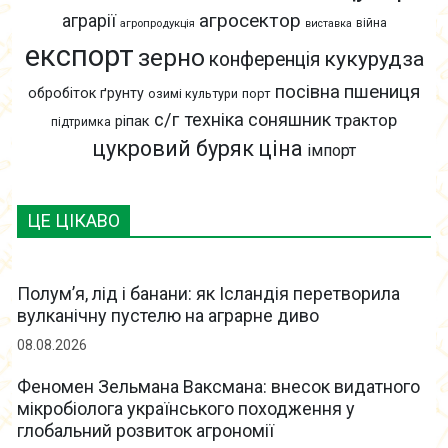
агросектор
аграрії
війна
агропродукція
виставка
експорт
зерно
кукурудза
конференція
пшениця
посівна
обробіток ґрунту
озимі культури
порт
с/г техніка
соняшник
трактор
ріпак
підтримка
цукровий буряк
ціна
імпорт
ЦЕ ЦІКАВО
Полум’я, лід і банани: як Ісландія перетворила
вулканічну пустелю на аграрне диво
08.08.2026
Феномен Зельмана Ваксмана: внесок видатного
мікробіолога українського походження у
глобальний розвиток агрономії