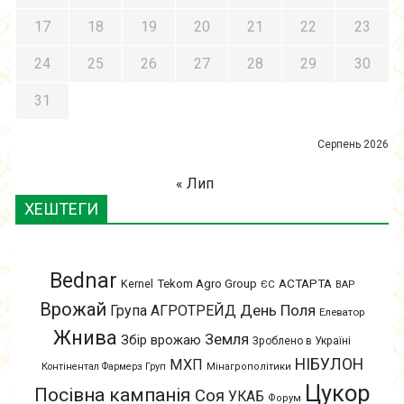
17
18
19
20
21
22
23
24
25
26
27
28
29
30
31
Серпень 2026
« Лип
ХЕШТЕГИ
Bednar
АСТАРТА
Kernel
Tekom Agro Group
ЄС
ВАР
Врожай
День Поля
Група АГРОТРЕЙД
Елеватор
Жнива
Земля
Збір врожаю
Зроблено в Україні
НІБУЛОН
МХП
Контінентал Фармерз Груп
Мінагрополітики
Цукор
Посівна кампанія
Соя
УКАБ
Форум