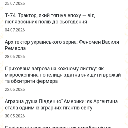
25.07.2026
Т-74: Трактор, який тягнув епоху — від
післявоєнних полів до сьогодення
04.07.2026
Архітектор українського зерна: Феномен Василя
Ремесла
28.06.2026
Прихована загроза на кожному листку: як
мікроскопічна попелиця здатна знищити врожай
та обхитрити фермера
22.06.2026
Аграрна душа Південної Америки: як Аргентина
стала одним із аграрних гігантів світу
30.05.2026
Посівна під знаком «плюс»: як стрибок цін на