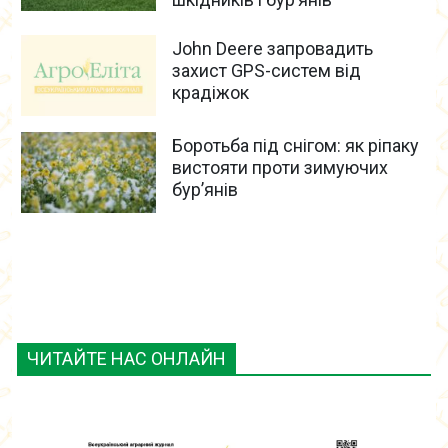
John Deere запровадить
захист GPS-систем від
крадіжок
Боротьба під снігом: як ріпаку
вистояти проти зимуючих
бур’янів
ЧИТАЙТЕ НАС ОНЛАЙН