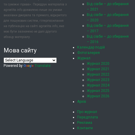
Від сівби – до збирання
та суміжні права». Передрук матеріалів з
– 2021
agroelita.info дозволено лише за умови
Від сівби – до збирання
вказівки джерела та прямого, відкритого
– 2020
для пошукових систем, гіперпосилання
Від сівби – до збирання
на публікацію на сайті agroelita.info, яке
– 2017
має бути зазначено не далі другого
Від сівби – до збирання
абзацу матеріалу.
– 2016
Календар подій
Мова сайту
Фотогалерея
Журнал
Журнал 2020
Powered by
Translate
Журнал 2021
Журнал 2022
Журнал 2023
Журнал 2024
Журнал 2025
Журнал 2026
Архів
Про журнал
Передплата
Реклама
Контакти