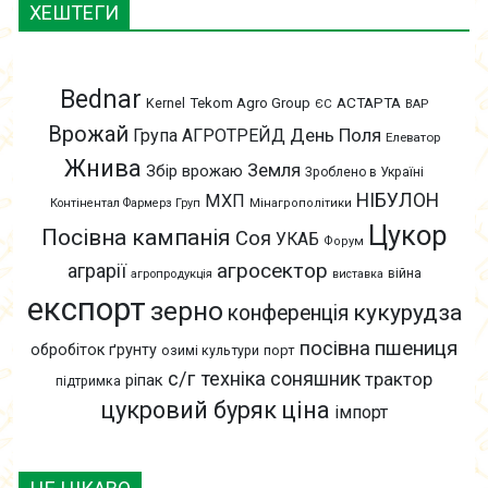
ХЕШТЕГИ
Bednar
АСТАРТА
Kernel
Tekom Agro Group
ЄС
ВАР
Врожай
День Поля
Група АГРОТРЕЙД
Елеватор
Жнива
Земля
Збір врожаю
Зроблено в Україні
НІБУЛОН
МХП
Контінентал Фармерз Груп
Мінагрополітики
Цукор
Посівна кампанія
Соя
УКАБ
Форум
агросектор
аграрії
війна
агропродукція
виставка
експорт
зерно
кукурудза
конференція
пшениця
посівна
обробіток ґрунту
озимі культури
порт
с/г техніка
соняшник
трактор
ріпак
підтримка
цукровий буряк
ціна
імпорт