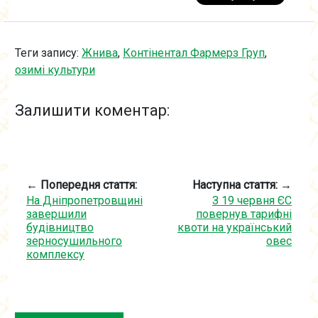
Теги запису:
Жнива
,
Контінентал Фармерз Груп
,
озимі культури
Залишити коментар:
← Попередня стаття:
Наступна стаття: →
На Дніпропетровщині
З 19 червня ЄС
завершили
повернув тарифні
будівництво
квоти на український
зерносушильного
овес
комплексу