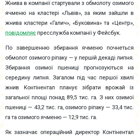
Жнива в компанії стартували з обмолоту озимого
ячменю на кластері «Львів», за яким зайшли в
жнива кластери «Галич», «Буковина» та «Центр»,
повідомляє
пресслужба компанії у Фейсбук.
По завершенню збирання ячменю почнеться
обмолот озимого ріпаку — у першій декаді липня.
Збирання озимої пшениці прогнозуються на
середину липня. Загалом під час першої хвилі
жнив Контінентал планує зібрати врожай із
загальної площі понад 89,5 тис. га. З них озимої
пшениці — 43,2 тис. га, озимого ріпаку — 33,4 тис.
га та озимого ячменю — 12,9 тис. га.
Як зазначає операційний директор Контінентал