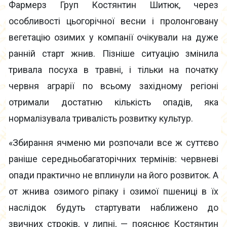
Фармерз Груп Костянтин Шитюк, через
особливості цьогорічної весни і пролонговану
вегетацію озимих у компанії очікували на дуже
ранній старт жнив. Пізніше ситуацію змінила
тривала посуха в травні, і тільки на початку
червня аграрії по всьому західному регіоні
отримали достатню кількість опадів, яка
нормалізувала тривалість розвитку культур.
«Збирання ячменю ми розпочали все ж суттєво
раніше середньобагаторічних термінів: червневі
опади практично не вплинули на його розвиток. А
от жнива озимого ріпаку і озимої пшениці в їх
наслідок будуть стартувати наближено до
звичних строків, у липні, — пояснює Костянтин