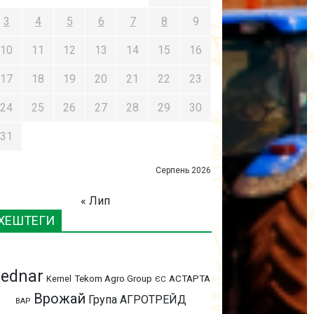
3
4
5
6
7
8
9
10
11
12
13
14
15
16
17
18
19
20
21
22
23
24
25
26
27
28
29
30
31
Серпень 2026
« Лип
ХЕШТЕГИ
ednar
АСТАРТА
Kernel
Tekom Agro Group
ЄС
Врожай
Група АГРОТРЕЙД
ВАР