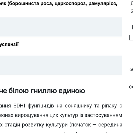
о
с
 не білою гниллю єдиною
ння SDHI фунгіцидів на соняшнику та ріпаку є
х зонах вирощування цих культур із застосуванням
х стадій розвитку культури (початок — середина