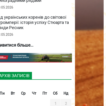
иноградними рядами
0.05.2026
ід українських коренів до світової
гроімперії: історія успіху Стюарта та
інди Ресник
3.05.2026
ивитися більше...
АРХІВ ЗАПИСІВ
Пн
Вт
Ср
Чт
Пт
Сб
Нд
1
2