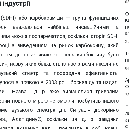
 індустрії
0
Ф
и (SDHI) або карбоксаміди — група фунгіцидних
в
п
дні вважаються найбільш інноваційними та
а
ням можна посперечатися, оскільки історія SDHI
2
оці з виведенням на ринок карбоксину, який
Т
ром дії та активністю. Після карбоксину було
п
н, назву яких більшість із нас з вами ніколи не
0
зький спектр та посередня ефективність.
А
лося з появою в 2003 році боскаліду та надалі
Ф
ин. Названі д. р. вже вирізнялися тривалим
2
 вони повною мірою не змогли позбутись іншого
П
ме вузького спектра дії. Ситуація докорінно
л
ці Адепідину®, оскільки ця д. р. завдяки
з
ф
илася вказаних вад і поєднала в собі кращі