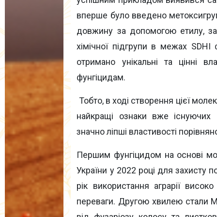
вперше було введено метоксигруп
довжину за допомогою етилу, за
хімічної підгрупи в межах SDHI ф
отримано унікальні та цінні вл
фунгіцидам.
Тобто, в ході створення цієї моле
найкращі ознаки вже існуючих 
значно ліпші властивості порівня
Першим фунгіцидом на основі мо
України у 2022 році для захисту п
рік використання аграрії високо
переваги. Другою хвилею стали Мі
від фузаріозу колосу та листко