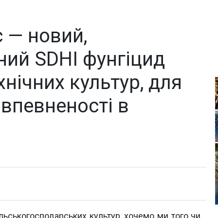
 — новий,
ий SDHI фунгіцид
хнічних культур, для
впевненості в
ільськогосподарських культур, хочемо ми того чи