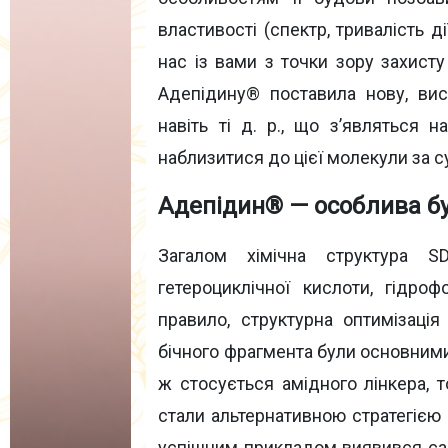
властивості (спектр, тривалість д
нас із вами з точки зору захисту
Адепідину® поставила нову, вис
навіть ті д. р., що з’являться
наблизитися до цієї молекули за су
Адепідин® — особлива бу
Загалом хімічна структура S
гетероциклічної кислоти, гідро
правило, структурна оптимізація
бічного фрагмента були основним
ж стосується амідного лінкера, 
стали альтернативною стратегією
успішним прикладом виявився са