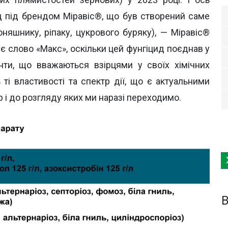
д під брендом Міравіс®, що був створений саме
оняшнику, ріпаку, цукрового буряку), — Міравіс®
є слово «Макс», оскільки цей фунгіцид поєднав у
єнти, що вважаються взірцями у своїх хімічних
ті властивості та спектр дії, що є актуальними
р і до розгляду яких ми наразі переходимо.
B