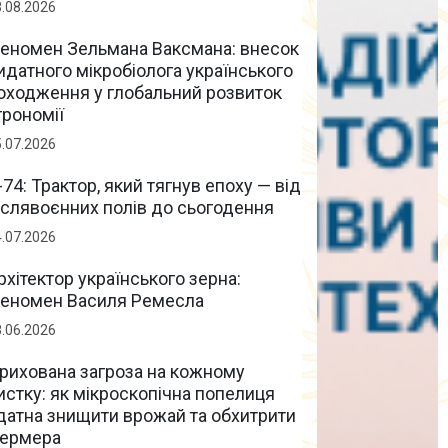
8.08.2026
еномен Зельмана Ваксмана: внесок
идатного мікробіолога українського
оходження у глобальний розвиток
грономії
5.07.2026
-74: Трактор, який тягнув епоху — від
іслявоєнних полів до сьогодення
4.07.2026
рхітектор українського зерна:
еномен Василя Ремесла
8.06.2026
рихована загроза на кожному
истку: як мікроскопічна попелиця
датна знищити врожай та обхитрити
ермера