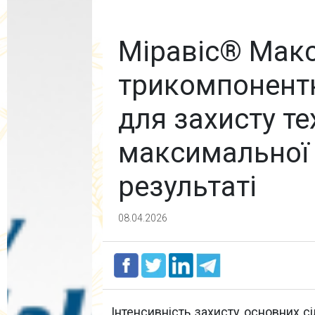
Міравіс® Макс
трикомпонентн
для захисту те
максимальної 
результаті
08.04.2026
Інтенсивність захисту основних с