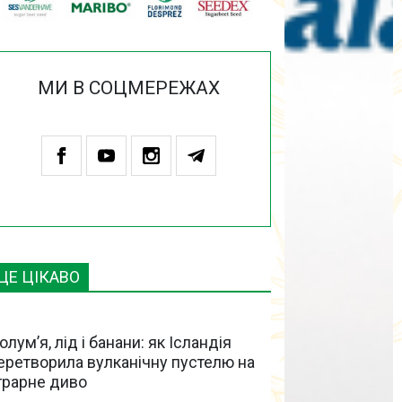
МИ В СОЦМЕРЕЖАХ
ЦЕ ЦІКАВО
олум’я, лід і банани: як Ісландія
еретворила вулканічну пустелю на
грарне диво