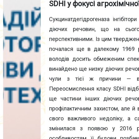
SDHI у фокусі агрохімічної
Сукцинатдегідрогеназа інгібітор
діючих речовин, що на сього
перспективними. Із цим тверджен
почалася ще в далекому 1969 р
володів досить обмеженим спект
винайдено ще низку діючих речови
чули з тієї ж причини — ву
Переосмислення класу SDHI відбу
ще частини інших діючих речов
профілактичним захистом, але й
свого важливого недоліку, а са
змінилася з появою у 2016 ро
особливостям її будови позбав