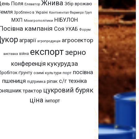
Жнива
День Поля
Збір врожаю
Елеватор
Земля
Зроблено в Україні
Контінентал Фармерз Груп
НІБУЛОН
МХП
Мінагрополітики
Посівна кампанія
Соя
УКАБ
Форум
Цукор
агросектор
аграрії
агропродукція
експорт
зерно
війна
виставка
кукурудза
конференція
посівна
бробіток ґрунту
озимі культури
порт
пшениця
с/г техніка
ріпак
підтримка
цукровий буряк
оняшник
трактор
ціна
імпорт