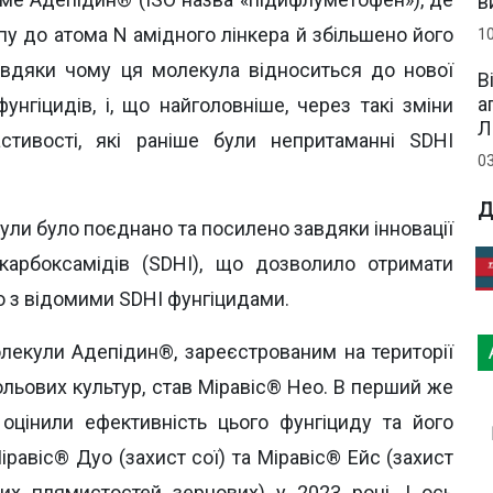
в
у до атома N амідного лінкера й збільшено його
1
вдяки чому ця молекула відноситься до нової
В
а
унгіцидів, і, що найголовніше, через такі зміни
Л
астивості, які раніше були непритаманні SDHI
0
Д
кули було поєднано та посилено завдяки інновації
карбоксамідів (SDHI), що дозволило отримати
но з відомими SDHI фунгіцидами.
лекули Адепідин®, зареєстрованим на території
ольових культур, став Міравіс® Нео. В перший же
 оцінили ефективність цього фунгіциду та його
равіс® Дуо (захист сої) та Міравіс® Ейс (захист
вих плямистостей зернових) у 2023 році. І ось