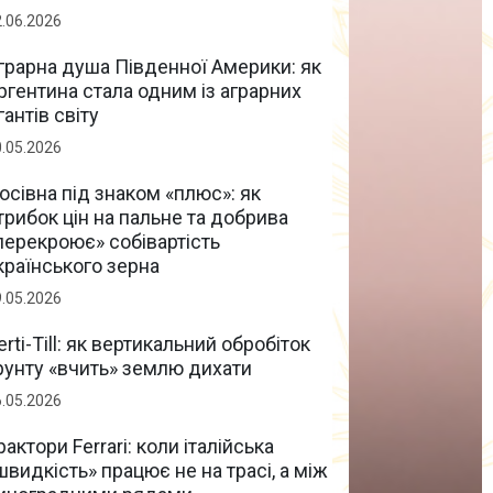
2.06.2026
грарна душа Південної Америки: як
ргентина стала одним із аграрних
ігантів світу
0.05.2026
осівна під знаком «плюс»: як
трибок цін на пальне та добрива
перекроює» собівартість
країнського зерна
9.05.2026
erti-Till: як вертикальний обробіток
рунту «вчить» землю дихати
6.05.2026
рактори Ferrari: коли італійська
швидкість» працює не на трасі, а між