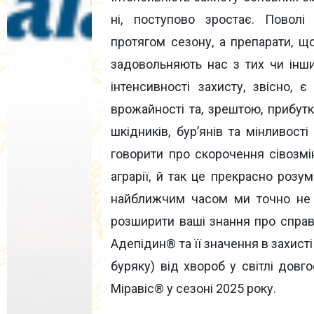
ні, поступово зростає. Поволі
протягом сезону, а препарати, щ
задовольняють нас з тих чи ін
інтенсивності захисту, звісно, 
врожайності та, зрештою, прибутк
шкідників, бур’янів та мінливост
говорити про скорочення сівозмі
аграрії, й так це прекрасно розум
найближчим часом ми точно не з
розширити ваші знання про справ
Адепідин® та її значення в захисті
буряку) від хвороб у світлі довг
Міравіс® у сезоні 2025 року.