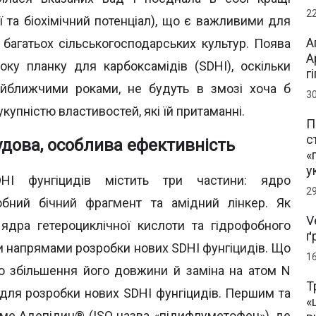
2
ії та біохімічний потенціал), що є важливими для
А
 багатьох сільськогосподарських культур. Поява
А
оку планку для карбоксамідів (SDHI), оскільки
г
 найближчими роками, не будуть в змозі хоча б
3
купністю властивостей, які їй притаманні.
П
с
дова, особлива ефективність
«
у
DHI фунгіцидів містить три частини: ядро
2
фобний бічний фрагмент та амідний лінкер. Як
V
 ядра гетероциклічної кислоти та гідрофобного
ґ
и напрямами розробки нових SDHI фунгіцидів. Що
1
то збільшення його довжини й заміна на атом N
Т
 для розробки нових SDHI фунгіцидів. Першим та
«
ме Адепідин® (ISO назва «підифлуметофен»), де