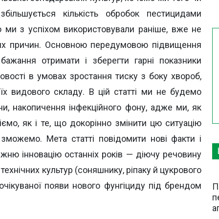
 збільшується кількість обробок пестицидами
о ми з успіхом використовували раніше, вже не
ших причин. Основною передумовою підвищення
є бажання отримати і зберегти гарні показники
овості в умовах зростання тиску з боку хвороб,
і їх видового складу. В цій статті ми не будемо
ни, накопичення інфекційного фону, адже ми, як
іємо, як і те, що докорінно змінити цю ситуацію
можемо. Мета статті повідомити нові факти і
жню інновацію останніх років — діючу речовину
 технічних культур (соняшнику, ріпаку й цукрового
оочікуваної появи нового фунгіциду під брендом
П
п
а