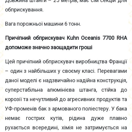
Довжина штанги – 25 метрів, має сім секцій для
обприскування.
Вага порожньої машини 6 тонн.
Причіпний обприскувач Kuhn Oceanis 7700 RHA
допоможе значно заощадити гроші
Цей причіпний обприскувач виробництва Франції
– один з найбільших у своєму класі. Перевагами
даної моделі є надзвичайно надійна конструкція,
суперстабільна алюмінієва штанга, стійка до
корозії та нечутливий до агресивних продуктів та
УФ-променів бак з армованого поліестеру. У бака
немає гострих кутів, рідина дуже плавно
рухається всередині, хімія не затримується на