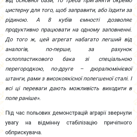
від основної бази, то треба приганяти окремо
цистерну для того, щоб заправити, або їздити за
рідиною. А 8 кубів ємності дозволяє
продуктивно працювати на одному заповненні.
До того ж, цей агрегат набагато легший від
аналогів, по-перше, за рахунок
склопластикового бака зі спеціальною
перегородкою, по-друге – дюралюмінієвої
штанги, рами з високоякісної полегшеної сталі. І
всі ці переваги дають можливість виходити в
поле раніше».
Під час польових демонстрацій аграрії звернули
увагу на відмінну стабілізацію причіпного
обприскувача.