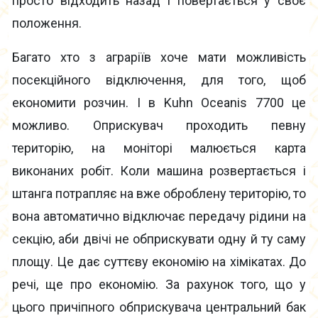
просто відходить назад і повертається у своє
положення.
Багато хто з аграріїв хоче мати можливість
посекційного відключення, для того, щоб
економити розчин. І в Kuhn Oceanis 7700 це
можливо. Оприскувач проходить певну
територію, на моніторі малюється карта
виконаних робіт. Коли машина розвертається і
штанга потрапляє на вже оброблену територію, то
вона автоматично відключає передачу рідини на
секцію, аби двічі не обприскувати одну й ту саму
площу. Це дає суттєву економію на хімікатах. До
речі, ще про економію. За рахунок того, що у
цього причіпного обприскувача центральний бак