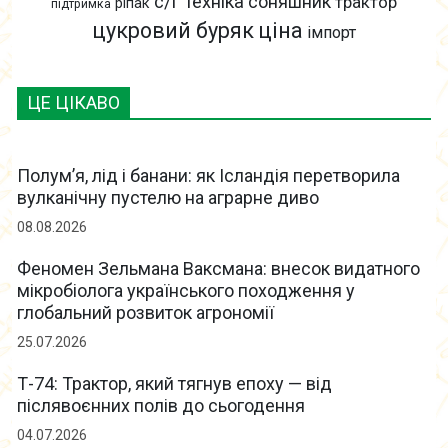
с/г техніка
соняшник
трактор
ріпак
підтримка
цукровий буряк
ціна
імпорт
ЦЕ ЦІКАВО
Полум’я, лід і банани: як Ісландія перетворила
вулканічну пустелю на аграрне диво
08.08.2026
Феномен Зельмана Ваксмана: внесок видатного
мікробіолога українського походження у
глобальний розвиток агрономії
25.07.2026
Т-74: Трактор, який тягнув епоху — від
післявоєнних полів до сьогодення
04.07.2026