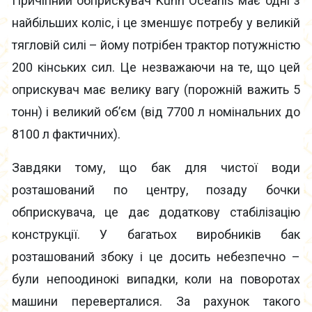
Причіпний обприскувач Kuhn Oceanis має одні з
найбільших коліс, і це зменшує потребу у великій
тягловій силі – йому потрібен трактор потужністю
200 кінських сил. Це незважаючи на те, що цей
оприскувач має велику вагу (порожній важить 5
тонн) і великий об’єм (від 7700 л номінальних до
8100 л фактичних).
Завдяки тому, що бак для чистої води
розташований по центру, позаду бочки
обприскувача, це дає додаткову стабілізацію
конструкції. У багатьох виробників бак
розташований збоку і це досить небезпечно –
були непоодинокі випадки, коли на поворотах
машини переверталися. За рахунок такого