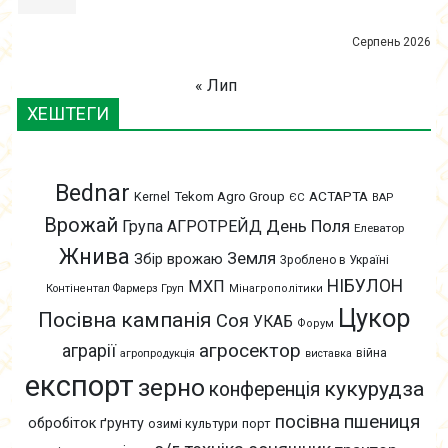
Серпень 2026
« Лип
ХЕШТЕГИ
Bednar
АСТАРТА
Kernel
Tekom Agro Group
ЄС
ВАР
Врожай
День Поля
Група АГРОТРЕЙД
Елеватор
Жнива
Земля
Збір врожаю
Зроблено в Україні
НІБУЛОН
МХП
Контінентал Фармерз Груп
Мінагрополітики
Цукор
Посівна кампанія
Соя
УКАБ
Форум
агросектор
аграрії
війна
агропродукція
виставка
експорт
зерно
кукурудза
конференція
пшениця
посівна
обробіток ґрунту
озимі культури
порт