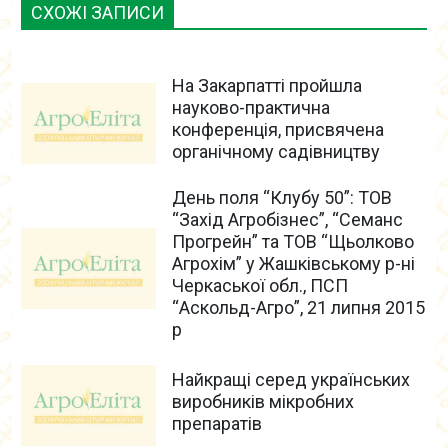
СХОЖІ ЗАПИСИ
На Закарпатті пройшла
науково-практична
конференція, присвячена
органічному садівництву
День поля “Клубу 50”: ТОВ
“Захід Агробізнес”, “Семанс
Прогрейн” та ТОВ “Щьолково
Агрохім” у Жашківському р-ні
Черкаської обл., ПСП
“Аскольд-Агро”, 21 липня 2015
р
Найкращі серед українських
виробників мікробних
препаратів