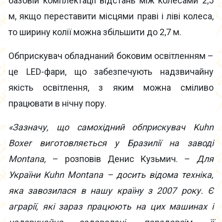
базовій комплектації відстань між колесами 2,5
м, якщо переставити місцями праві і ліві колеса,
то ширину колії можна збільшити до 2,7 м.
Обприскувач обладнаний боковим освітленням –
це LED-фари, що забезпечують надзвичайну
якість освітлення, з яким можна сміливо
працювати в нічну пору.
«Зазначу, що самохідний обприскувач Kuhn
Boxer виготовляється у Бразилії на заводі
Montana,
– розповів Денис Кузьмич. –
Для
України Kuhn Montana – досить відома техніка,
яка завозилася в нашу країну з 2007 року. Є
аграрії, які зараз працюють на цих машинах і