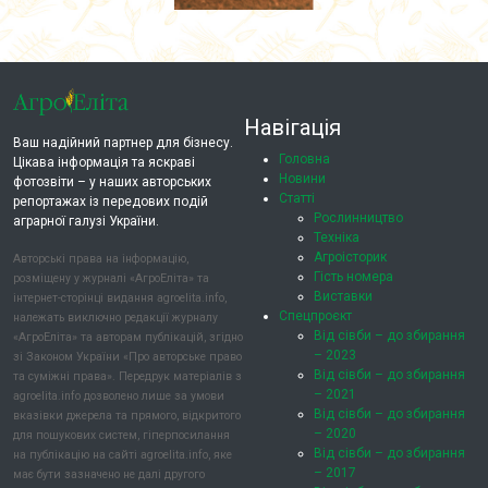
Навігація
Ваш надійний партнер для бізнесу.
Головна
Цікава інформація та яскраві
Новини
фотозвіти – у наших авторських
Статті
репортажах із передових подій
Рослинництво
аграрної галузі України.
Техніка
Агроісторик
Авторські права на інформацію,
Гість номера
розміщену у журналі «АгроЕліта» та
Виставки
інтернет-сторінці видання agroelita.info,
Спецпроєкт
належать виключно редакції журналу
Від сівби – до збирання
«АгроЕліта» та авторам публікацій, згідно
– 2023
зі Законом України «Про авторське право
Від сівби – до збирання
та суміжні права». Передрук матеріалів з
– 2021
agroelita.info дозволено лише за умови
Від сівби – до збирання
вказівки джерела та прямого, відкритого
– 2020
для пошукових систем, гіперпосилання
Від сівби – до збирання
на публікацію на сайті agroelita.info, яке
– 2017
має бути зазначено не далі другого