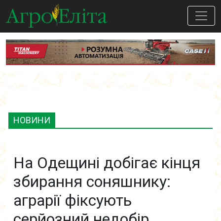
НОВИНИ
На Одещині добігає кінця
збирання соняшнику:
аграрії фіксують
серйозний недобір