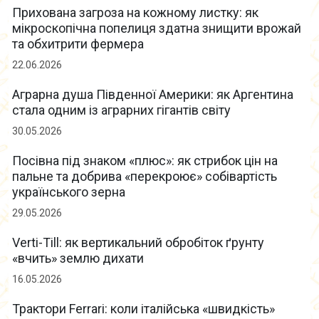
Прихована загроза на кожному листку: як
мікроскопічна попелиця здатна знищити врожай
та обхитрити фермера
22.06.2026
Аграрна душа Південної Америки: як Аргентина
стала одним із аграрних гігантів світу
30.05.2026
Посівна під знаком «плюс»: як стрибок цін на
пальне та добрива «перекроює» собівартість
українського зерна
29.05.2026
Verti-Till: як вертикальний обробіток ґрунту
«вчить» землю дихати
16.05.2026
Трактори Ferrari: коли італійська «швидкість»