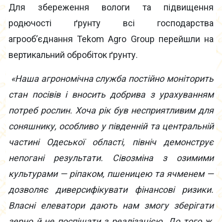
Для збереження вологи та підвищення
родючості ґрунту всі господарства
агрооб’єднання Tekom Agro Group перейшли на
вертикальний обробіток ґрунту.
«Наша агрономічна служба постійно моніторить
стан посівів і вносить добрива з урахуванням
потреб рослин. Хоча рік був несприятливим для
соняшнику, особливо у південній та центральній
частині Одеської області, північ демонструє
непогані результати. Сівозміна з озимими
культурами — ріпаком, пшеницею та ячменем —
дозволяє диверсифікувати фінансові ризики.
Власні елеватори дають нам змогу зберігати
зерно й не поспішати з реалізацією. До того ж,