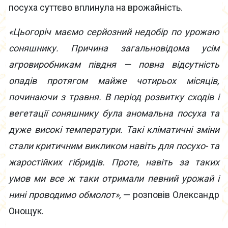
посуха суттєво вплинула на врожайність.
«Цьогоріч маємо серйозний недобір по урожаю
соняшнику. Причина загальновідома усім
агровиробникам півдня — повна відсутність
опадів протягом майже чотирьох місяців,
починаючи з травня. В період розвитку сходів і
вегетації соняшнику була аномальна посуха та
дуже високі температури. Такі кліматичні зміни
стали критичним викликом навіть для посухо- та
жаростійких гібридів. Проте, навіть за таких
умов ми все ж таки отримали певний урожай і
нині проводимо обмолот»,
— розповів Олександр
Онощук.