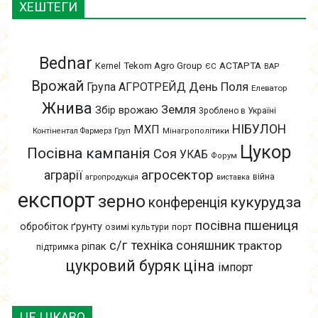
ХЕШТЕГИ
Bednar
АСТАРТА
Kernel
Tekom Agro Group
ЄС
ВАР
Врожай
День Поля
Група АГРОТРЕЙД
Елеватор
Жнива
Земля
Збір врожаю
Зроблено в Україні
НІБУЛОН
МХП
Контінентал Фармерз Груп
Мінагрополітики
Цукор
Посівна кампанія
Соя
УКАБ
Форум
агросектор
аграрії
війна
агропродукція
виставка
експорт
зерно
кукурудза
конференція
пшениця
посівна
обробіток ґрунту
озимі культури
порт
с/г техніка
соняшник
трактор
ріпак
підтримка
цукровий буряк
ціна
імпорт
ЦЕ ЦІКАВО