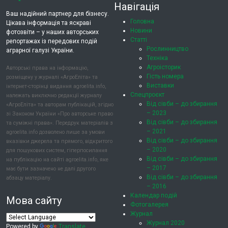
Навігація
Ваш надійний партнер для бізнесу.
Головна
Цікава інформація та яскраві
Новини
фотозвіти – у наших авторських
Статті
репортажах із передових подій
Рослинництво
аграрної галузі України.
Техніка
Агроісторик
Авторські права на інформацію,
Гість номера
розміщену у журналі «АгроЕліта» та
Виставки
інтернет-сторінці видання agroelita.info,
Спецпроєкт
належать виключно редакції журналу
Від сівби – до збирання
«АгроЕліта» та авторам публікацій, згідно
– 2023
зі Законом України «Про авторське право
Від сівби – до збирання
та суміжні права». Передрук матеріалів з
– 2021
agroelita.info дозволено лише за умови
Від сівби – до збирання
вказівки джерела та прямого, відкритого
– 2020
для пошукових систем, гіперпосилання
Від сівби – до збирання
на публікацію на сайті agroelita.info, яке
– 2017
має бути зазначено не далі другого
Від сівби – до збирання
абзацу матеріалу.
– 2016
Календар подій
Мова сайту
Фотогалерея
Журнал
Журнал 2020
Powered by
Translate