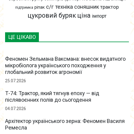
с/г техніка
соняшник
трактор
ріпак
підтримка
цукровий буряк
ціна
імпорт
ЦЕ ЦІКАВО
Феномен Зельмана Ваксмана: внесок видатного
мікробіолога українського походження у
глобальний розвиток агрономії
25.07.2026
Т-74: Трактор, який тягнув епоху — від
післявоєнних полів до сьогодення
04.07.2026
Архітектор українського зерна: Феномен Василя
Ремесла