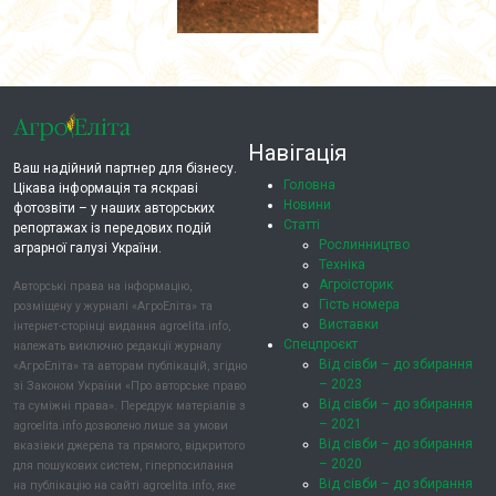
Навігація
Ваш надійний партнер для бізнесу.
Головна
Цікава інформація та яскраві
Новини
фотозвіти – у наших авторських
Статті
репортажах із передових подій
Рослинництво
аграрної галузі України.
Техніка
Агроісторик
Авторські права на інформацію,
Гість номера
розміщену у журналі «АгроЕліта» та
Виставки
інтернет-сторінці видання agroelita.info,
Спецпроєкт
належать виключно редакції журналу
Від сівби – до збирання
«АгроЕліта» та авторам публікацій, згідно
– 2023
зі Законом України «Про авторське право
Від сівби – до збирання
та суміжні права». Передрук матеріалів з
– 2021
agroelita.info дозволено лише за умови
Від сівби – до збирання
вказівки джерела та прямого, відкритого
– 2020
для пошукових систем, гіперпосилання
Від сівби – до збирання
на публікацію на сайті agroelita.info, яке