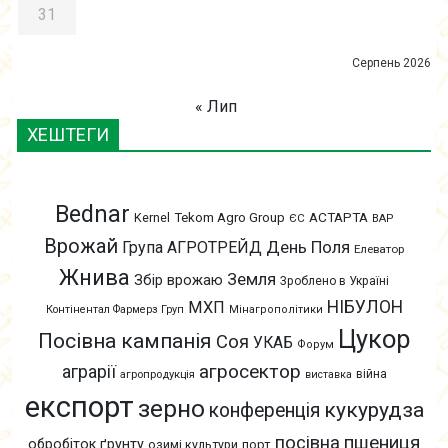
31
Серпень 2026
« Лип
ХЕШТЕГИ
Bednar
АСТАРТА
Kernel
Tekom Agro Group
ЄС
ВАР
Врожай
День Поля
Група АГРОТРЕЙД
Елеватор
Жнива
Земля
Збір врожаю
Зроблено в Україні
НІБУЛОН
МХП
Контінентал Фармерз Груп
Мінагрополітики
Цукор
Посівна кампанія
Соя
УКАБ
Форум
агросектор
аграрії
війна
агропродукція
виставка
експорт
зерно
кукурудза
конференція
пшениця
посівна
обробіток ґрунту
озимі культури
порт