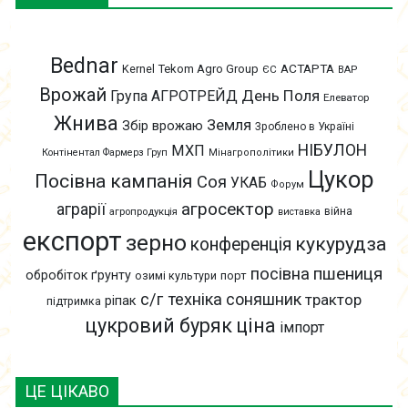
Bednar
АСТАРТА
Kernel
Tekom Agro Group
ЄС
ВАР
Врожай
День Поля
Група АГРОТРЕЙД
Елеватор
Жнива
Земля
Збір врожаю
Зроблено в Україні
НІБУЛОН
МХП
Контінентал Фармерз Груп
Мінагрополітики
Цукор
Посівна кампанія
Соя
УКАБ
Форум
агросектор
аграрії
війна
агропродукція
виставка
експорт
зерно
кукурудза
конференція
пшениця
посівна
обробіток ґрунту
озимі культури
порт
с/г техніка
соняшник
трактор
ріпак
підтримка
цукровий буряк
ціна
імпорт
ЦЕ ЦІКАВО