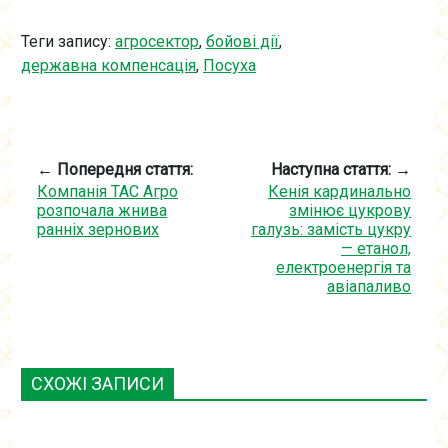
Теги запису:
агросектор
,
бойові дії
,
державна компенсація
,
Посуха
← Попередня стаття:
Наступна стаття: →
Компанія ТАС Агро
Кенія кардинально
розпочала жнива
змінює цукрову
ранніх зернових
галузь: замість цукру
— етанол,
електроенергія та
авіапаливо
СХОЖІ ЗАПИСИ