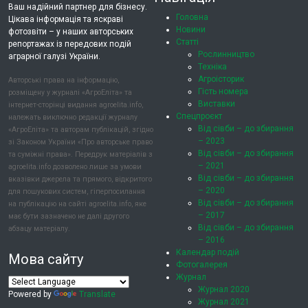
Ваш надійний партнер для бізнесу.
Головна
Цікава інформація та яскраві
Новини
фотозвіти – у наших авторських
Статті
репортажах із передових подій
Рослинництво
аграрної галузі України.
Техніка
Агроісторик
Авторські права на інформацію,
Гість номера
розміщену у журналі «АгроЕліта» та
Виставки
інтернет-сторінці видання agroelita.info,
Спецпроєкт
належать виключно редакції журналу
Від сівби – до збирання
«АгроЕліта» та авторам публікацій, згідно
– 2023
зі Законом України «Про авторське право
Від сівби – до збирання
та суміжні права». Передрук матеріалів з
– 2021
agroelita.info дозволено лише за умови
Від сівби – до збирання
вказівки джерела та прямого, відкритого
– 2020
для пошукових систем, гіперпосилання
Від сівби – до збирання
на публікацію на сайті agroelita.info, яке
– 2017
має бути зазначено не далі другого
Від сівби – до збирання
абзацу матеріалу.
– 2016
Календар подій
Мова сайту
Фотогалерея
Журнал
Журнал 2020
Powered by
Translate
Журнал 2021