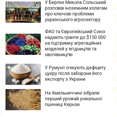
У Берліні Микола Сольський
розповів іноземним колегам
про ключові проблеми
українського агросектору
ФАО та Європейський Союз
надають гранти до $150 000
на підтримку агрегаційних
моделей у ягідництві та
овочівництві
У Румунії очікують дефіциту
цукру після заборони його
експорту з України
На Хмельниччині зібрали
перший урожай унікальної
пшениці Кернзи