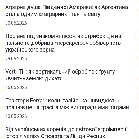
Аграрна душа Південної Америки: як Аргентина
стала одним із аграрних гігантів світу
30.05.2026
Посівна під знаком «плюс»: як стрибок цін на
пальне та добрива «перекроює» собівартість
українського зерна
29.05.2026
Verti-Till: як вертикальний обробіток ґрунту
«вчить» землю дихати
16.05.2026
Трактори Ferrari: коли італійська «швидкість»
працює не на трасі, а між виноградними рядами
10.05.2026
Від українських коренів до світової агроімперії:
історія успіху Стюарта та Лінди Ресник