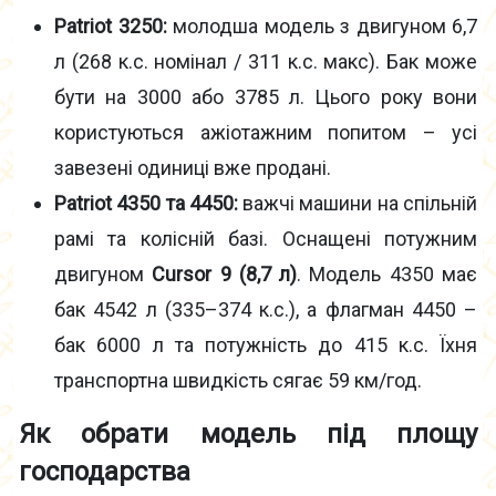
Patriot 3250:
молодша модель з двигуном 6,7
л (268 к.с. номінал / 311 к.с. макс). Бак може
бути на 3000 або 3785 л. Цього року вони
користуються ажіотажним попитом – усі
завезені одиниці вже продані.
Patriot 4350 та 4450:
важчі машини на спільній
рамі та колісній базі. Оснащені потужним
двигуном
Cursor 9 (8,7 л)
. Модель 4350 має
бак 4542 л (335–374 к.с.), а флагман 4450 –
бак 6000 л та потужність до 415 к.с. Їхня
транспортна швидкість сягає 59 км/год.
Як обрати модель під площу
господарства