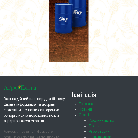
Навігація
Ваш надійний партнер для бізнесу.
Головна
Цікава інформація та яскраві
Новини
фотозвіти – у наших авторських
Статті
репортажах із передових подій
Рослинництво
аграрної галузі України.
Техніка
Агроісторик
Авторські права на інформацію,
Гість номера
розміщену у журналі «АгроЕліта» та