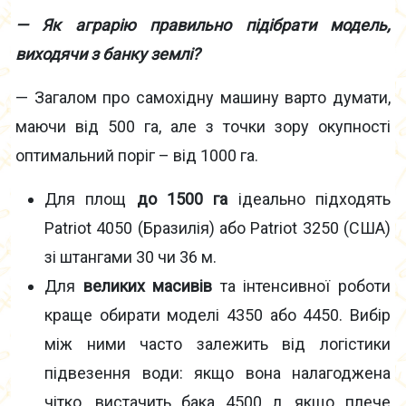
— Як аграрію правильно підібрати модель,
виходячи з банку землі?
— Загалом про самохідну машину варто думати,
маючи від 500 га, але з точки зору окупності
оптимальний поріг – від 1000 га.
Для площ
до 1500 га
ідеально підходять
Patriot 4050 (Бразилія) або Patriot 3250 (США)
зі штангами 30 чи 36 м.
Для
великих масивів
та інтенсивної роботи
краще обирати моделі 4350 або 4450. Вибір
між ними часто залежить від логістики
підвезення води: якщо вона налагоджена
чітко, вистачить бака 4500 л, якщо плече