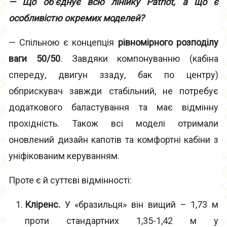
— Що об’єднує всю лінійку Patriot, а що є
особливістю окремих моделей?
— Спільною є концепція
рівномірного розподілу
ваги 50/50
. Завдяки компонуванню (кабіна
спереду, двигун ззаду, бак по центру)
обприскувач завжди стабільний, не потребує
додаткового баластування та має відмінну
прохідність. Також всі моделі отримали
оновлений дизайн капотів та комфортні кабіни з
уніфікованим керуванням.
Проте є й суттєві відмінності:
Кліренс.
У «бразильця» він вищий – 1,73 м
проти стандартних 1,35-1,42 м у