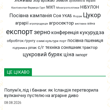
Земля
Збір врожаю
Зроблено в Україні
НІБУЛОН
МХП
Контінентал Фармерз Груп
Мінагрополітики
Цукор
Посівна кампанія
Соя
УКАБ
Форум
агросектор
аграрії
війна
агропродукція
виставка
експорт
зерно
кукурудза
конференція
пшениця
посівна
обробіток ґрунту
озимі культури
порт
с/г техніка
соняшник
трактор
ріпак
підтримка
цукровий буряк
ціна
імпорт
ЦЕ ЦІКАВО
Полум’я, лід і банани: як Ісландія перетворила
вулканічну пустелю на аграрне диво
08.08.2026