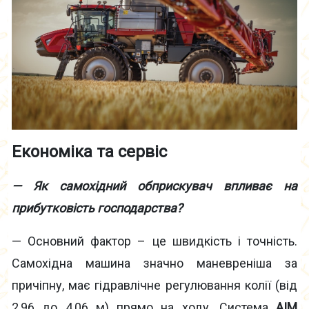
Економіка та сервіс
— Як самохідний обприскувач впливає на
прибутковість господарства?
— Основний фактор – це швидкість і точність.
Самохідна машина значно маневреніша за
причіпну, має гідравлічне регулювання колії (від
2,96 до 4,06 м) прямо на ходу. Система
AIM