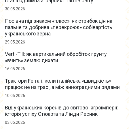
стала одним із аграрних гігантів світу
30.05.2026
Посівна під знаком «плюс»: як стрибок цін на
пальне та добрива «перекроює» собівартість
українського зерна
29.05.2026
Verti-Till: як вертикальний обробіток ґрунту
«вчить» землю дихати
16.05.2026
Трактори Ferrari: коли італійська «швидкість»
працює не на трасі, а між виноградними рядами
10.05.2026
Від українських коренів до світової агроімперії:
історія успіху Стюарта та Лінди Ресник
03.05.2026