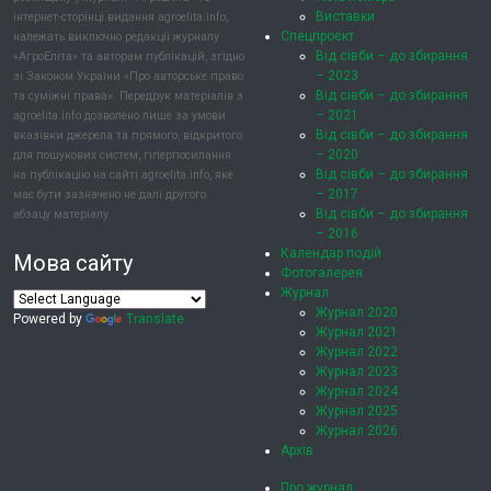
Виставки
інтернет-сторінці видання agroelita.info,
Спецпроєкт
належать виключно редакції журналу
Від сівби – до збирання
«АгроЕліта» та авторам публікацій, згідно
– 2023
зі Законом України «Про авторське право
Від сівби – до збирання
та суміжні права». Передрук матеріалів з
– 2021
agroelita.info дозволено лише за умови
Від сівби – до збирання
вказівки джерела та прямого, відкритого
– 2020
для пошукових систем, гіперпосилання
Від сівби – до збирання
на публікацію на сайті agroelita.info, яке
– 2017
має бути зазначено не далі другого
Від сівби – до збирання
абзацу матеріалу.
– 2016
Календар подій
Мова сайту
Фотогалерея
Журнал
Журнал 2020
Powered by
Translate
Журнал 2021
Журнал 2022
Журнал 2023
Журнал 2024
Журнал 2025
Журнал 2026
Архів
Про журнал