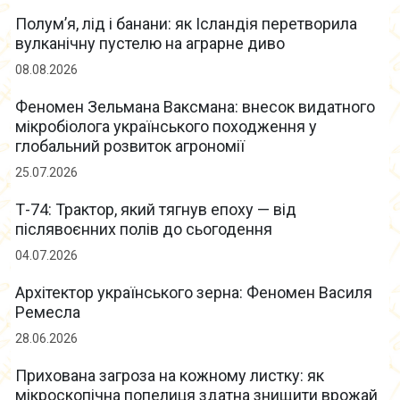
Полум’я, лід і банани: як Ісландія перетворила
вулканічну пустелю на аграрне диво
08.08.2026
Феномен Зельмана Ваксмана: внесок видатного
мікробіолога українського походження у
глобальний розвиток агрономії
25.07.2026
Т-74: Трактор, який тягнув епоху — від
післявоєнних полів до сьогодення
04.07.2026
Архітектор українського зерна: Феномен Василя
Ремесла
28.06.2026
Прихована загроза на кожному листку: як
мікроскопічна попелиця здатна знищити врожай