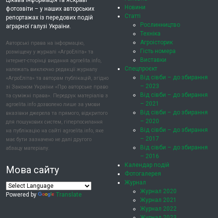
Цікава інформація та яскраві
Новини
фотозвіти – у наших авторських
Статті
репортажах із передових подій
Рослинництво
аграрної галузі України.
Техніка
Агроісторик
Авторські права на інформацію,
Гість номера
розміщену у журналі «АгроЕліта» та
Виставки
інтернет-сторінці видання agroelita.info,
Спецпроєкт
належать виключно редакції журналу
Від сівби – до збирання
«АгроЕліта» та авторам публікацій, згідно
– 2023
зі Законом України «Про авторське право
Від сівби – до збирання
та суміжні права». Передрук матеріалів з
– 2021
agroelita.info дозволено лише за умови
Від сівби – до збирання
вказівки джерела та прямого, відкритого
– 2020
для пошукових систем, гіперпосилання
Від сівби – до збирання
на публікацію на сайті agroelita.info, яке
– 2017
має бути зазначено не далі другого
Від сівби – до збирання
абзацу матеріалу.
– 2016
Календар подій
Мова сайту
Фотогалерея
Журнал
Журнал 2020
Powered by
Translate
Журнал 2021
Журнал 2022
Журнал 2023