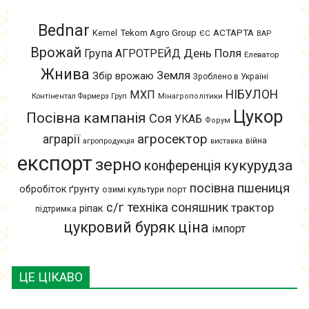
Bednar
АСТАРТА
Kernel
Tekom Agro Group
ЄС
ВАР
Врожай
День Поля
Група АГРОТРЕЙД
Елеватор
Жнива
Земля
Збір врожаю
Зроблено в Україні
НІБУЛОН
МХП
Контінентал Фармерз Груп
Мінагрополітики
Цукор
Посівна кампанія
Соя
УКАБ
Форум
агросектор
аграрії
війна
агропродукція
виставка
експорт
зерно
кукурудза
конференція
пшениця
посівна
обробіток ґрунту
озимі культури
порт
с/г техніка
соняшник
трактор
ріпак
підтримка
цукровий буряк
ціна
імпорт
ЦЕ ЦІКАВО