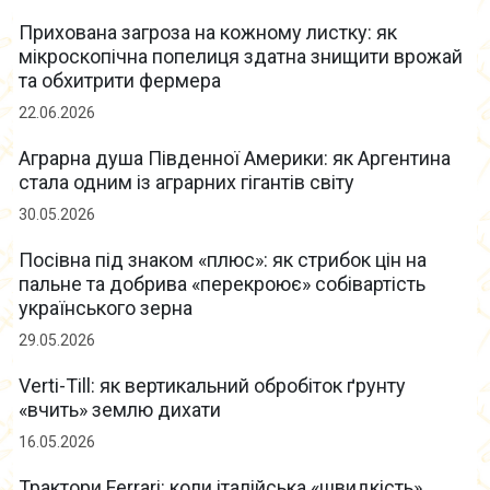
Прихована загроза на кожному листку: як
мікроскопічна попелиця здатна знищити врожай
та обхитрити фермера
22.06.2026
Аграрна душа Південної Америки: як Аргентина
стала одним із аграрних гігантів світу
30.05.2026
Посівна під знаком «плюс»: як стрибок цін на
пальне та добрива «перекроює» собівартість
українського зерна
29.05.2026
Verti-Till: як вертикальний обробіток ґрунту
«вчить» землю дихати
16.05.2026
Трактори Ferrari: коли італійська «швидкість»