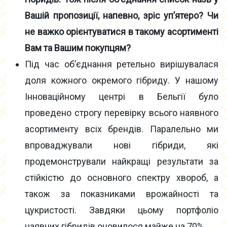
Вашій пропозиції, напевно, зріс уп’ятеро? Чи
не важко орієнтуватися в такому асортименті
Вам та Вашим покупцям?
Під час об’єднання ретельно вирішувалася
доля кожного окремого гібриду. У нашому
Інноваційному центрі в Бельгії було
проведено строгу перевірку всього наявного
асортименту всіх брендів. Паралельно ми
впроваджували нові гібриди, які
продемонстрували найкращі результати за
стійкістю до основного спектру хвороб, а
також за показниками врожайності та
цукристості. Завдяки цьому портфоліо
наявних гібридів оновилося майже на 70%.