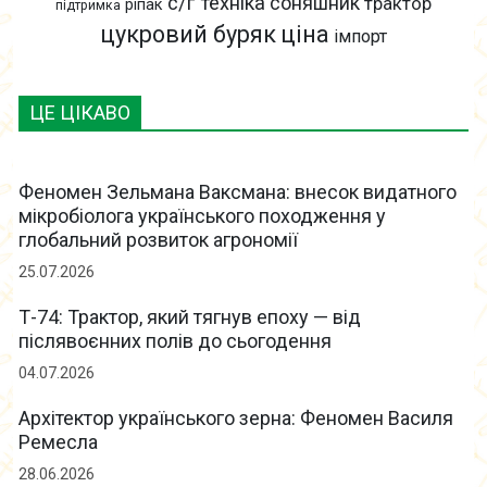
с/г техніка
соняшник
трактор
ріпак
підтримка
цукровий буряк
ціна
імпорт
ЦЕ ЦІКАВО
Феномен Зельмана Ваксмана: внесок видатного
мікробіолога українського походження у
глобальний розвиток агрономії
25.07.2026
Т-74: Трактор, який тягнув епоху — від
післявоєнних полів до сьогодення
04.07.2026
Архітектор українського зерна: Феномен Василя
Ремесла
28.06.2026