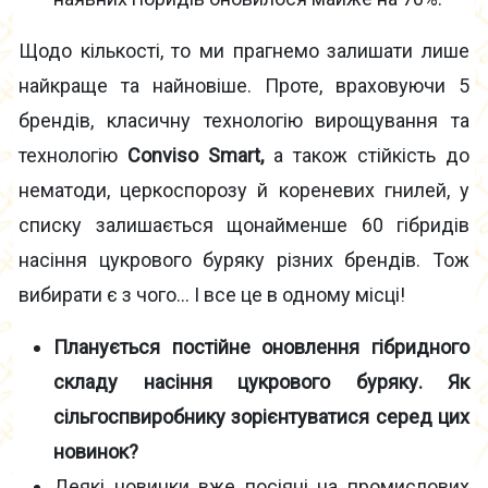
Щодо кількості, то ми прагнемо залишати лише
найкраще та найновіше. Проте, враховуючи 5
брендів, класичну технологію вирощування та
технологію
Conviso Smart,
а також стійкість до
нематоди, церкоспорозу й кореневих гнилей, у
списку залишається щонайменше 60 гібридів
насіння цукрового буряку різних брендів. Тож
вибирати є з чого… І все це в одному місці!
Планується постійне оновлення гібридного
складу насіння цукрового буряку. Як
сільгоспвиробнику зорієнтуватися серед цих
новинок?
Деякі новинки вже посіяні на промислових