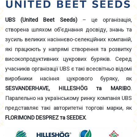
UBS (United Beet Seeds)
– це організація,
створена шляхом об’єднання досвіду, знань та
зусиль великих насіннєво-селекційних компаній,
які працюють у напрямі створення та розвитку
високопродуктивних цукрових буряків. Серед
учасників організації UBS є такі всесвітньо відомі
виробники насіння цукрового буряку, як
SESVANDERHAVE, HILLESHÖG та MARIBO
.
Паралельно на українському ринку компанія UBS
представляє такі авторитетні торгові марки, як
FLORIMOND DESPREZ та SEEDEX
.