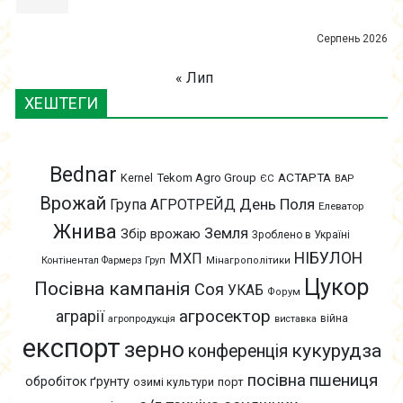
Серпень 2026
« Лип
ХЕШТЕГИ
Bednar
АСТАРТА
Kernel
Tekom Agro Group
ЄС
ВАР
Врожай
День Поля
Група АГРОТРЕЙД
Елеватор
Жнива
Земля
Збір врожаю
Зроблено в Україні
НІБУЛОН
МХП
Контінентал Фармерз Груп
Мінагрополітики
Цукор
Посівна кампанія
Соя
УКАБ
Форум
агросектор
аграрії
війна
агропродукція
виставка
експорт
зерно
кукурудза
конференція
пшениця
посівна
обробіток ґрунту
озимі культури
порт