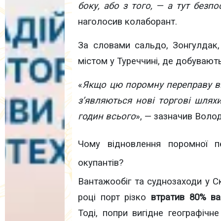
боку, або з того, — а тут без
наголосив колаборант.
За словами сальдо, Зонгулдак
містом у Туреччині, де добувають 
«
Якщо цю поромну переправу від
з’являються нові торгові шлях
годин всього
», — зазначив Воло
Чому відновлення поромної п
окупантів?
Вантажообіг та суднозаходи у С
році порт різко
втратив 80% ва
Тоді, попри вигідне географічн