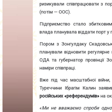
ризикували співпрацювати з по
(потім — ООС).
Підприємство стало збитковим
влада планувала віддати порт у 
Пором з Зонгулдаку Скадовськ 
планували відновити регулярне 
ОДА та губернатор провінції З
наміри співпраці.
Вже під час масштабної війни,
Туреччини Ібрагім Калин заяв
російських «референдумів»
на ок
«
Ми не вважаємо спроби одно