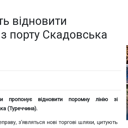
ть відновити
 з порту Скадовська
ни пропонує відновити поромну лінію зі
ка (Туреччина).
раву, з’являться нові торгові шляхи, цитують