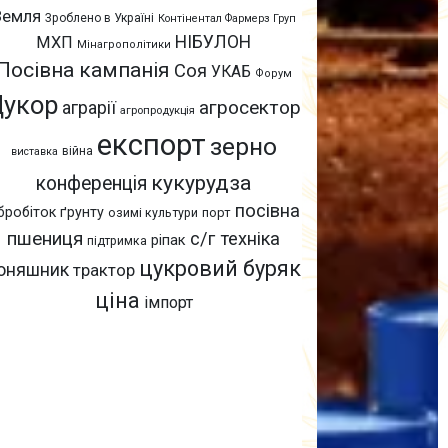
Земля
Зроблено в Україні
Контінентал Фармерз Груп
НІБУЛОН
МХП
Мінагрополітики
Посівна кампанія
Соя
УКАБ
Форум
Цукор
агросектор
аграрії
агропродукція
експорт
зерно
війна
виставка
кукурудза
конференція
посівна
бробіток ґрунту
озимі культури
порт
пшениця
с/г техніка
ріпак
підтримка
цукровий буряк
оняшник
трактор
ціна
імпорт