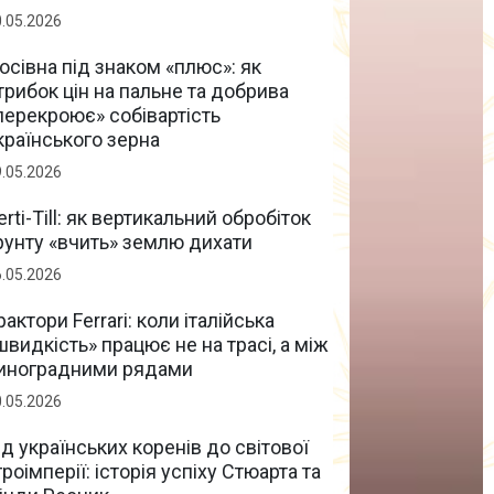
0.05.2026
осівна під знаком «плюс»: як
трибок цін на пальне та добрива
перекроює» собівартість
країнського зерна
9.05.2026
erti-Till: як вертикальний обробіток
рунту «вчить» землю дихати
6.05.2026
рактори Ferrari: коли італійська
швидкість» працює не на трасі, а між
иноградними рядами
0.05.2026
ід українських коренів до світової
гроімперії: історія успіху Стюарта та