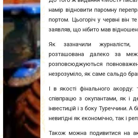
До того ж видання «Мост» писал
намір відновити паромну переп
портом. Цьогоріч у червні він т
заявляв, що нібито мав відношен
Як зазначили журналісти, 
розташована далеко за меж
розповсюджуються повноваженн
незрозуміло, як саме сальдо брав 
І в якості фінального акорду:
співпрацю з окупантами, як і 
інвестицій і з боку Туреччини. А
невигідні як економічно, так і ре
Також можна подивитися на ак