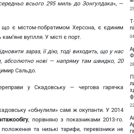
посередньо всього 295 миль до Зонгулдака
», —
2
Т
, що є містом-побратимом Херсона, є єдиним
п
кам’яне вугілля. У місті є порт.
0
А
новити зараз, її дію, тоді виходить, що у нас
Ф
и, абсолютно нові — напряму там швидко, 20
2
димир Сальдо.
П
л
ереправи у Скадовську — чергова гарячка
з
ф
2
кадовську «обнулили» самі ж окупанти. У 2014
А
нтажообігу
, порівняно з показниками 2013-го.
А
е положення та низькі тарифи, перевізники не
г