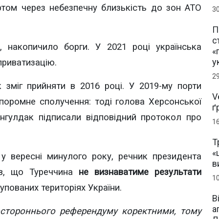
ртом через небезпечну близькість до зон АТО
3
П
с
, накопичило борги. У 2021 році українська
«
у
приватизацію.
2
зміг прийняти в 2016 році. У 2019-му порти
V
поромне сполучення: тоді голова Херсонської
ґ
онгулдак підписали відповідний протокол про
1
Т
«
 у вересні минулого року, речник президента
в
ив, що Туреччина
не визнаватиме результати
1
упованих територіях України.
В
а
стороннього референдуму коректними, тому