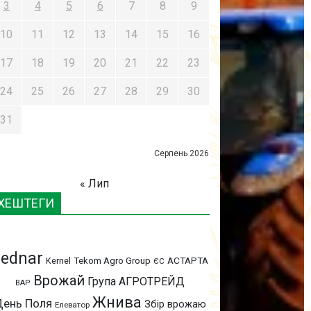
3
4
5
6
7
8
9
10
11
12
13
14
15
16
17
18
19
20
21
22
23
24
25
26
27
28
29
30
31
Серпень 2026
« Лип
ХЕШТЕГИ
ednar
АСТАРТА
Kernel
Tekom Agro Group
ЄС
Врожай
Група АГРОТРЕЙД
ВАР
Жнива
День Поля
Збір врожаю
Елеватор