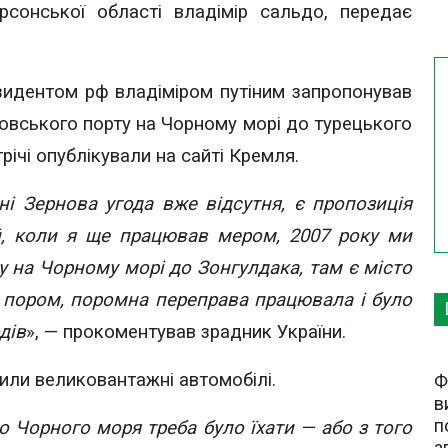
ерсонської області владімір сальдо, передає
резидентом рф владіміром путіним запропонував
довського порту на Чорному морі до турецького
річі опублікували на сайті Кремля.
ні Зернова угода вже відсутня, є пропозиція
й, коли я ще працював мером, 2007 року ми
у на Чорному морі до Зонгулдака, там є місто
в пором, поромна переправа працювала і було
дів
», — прокоментував зрадник України.
зили великовантажні автомобілі.
Ф
в
п
о Чорного моря треба було їхати — або з того
а