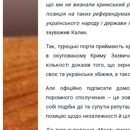
що ми не визнали кримський ре
позиція на таких референдумах 
українського народу і держави 
зауважив Калин.
Так, турецькі порти приймають к
в окупованому Криму. Зазвича
кількості доказів того, що зер
своє та українське збіжжя, а т
Але офіційно підписати домо
поромного сполучення — це зов
собі подібні дії та супутні репут
позицію щодо незалежності й цілі