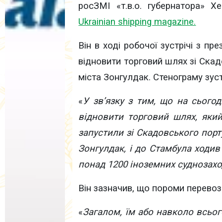
росЗМІ «т.в.о. губернатора» Х
Ukrainian shipping magazine.
Він в ході робочої зустрічі з п
відновити торговий шлях зі Ска
міста Зонгулдак. Стенограму зуст
«
У зв’язку з тим, що на сьогод
відновити торговий шлях, яки
запустили зі Скадовського порт
Зонгулдак, і до Стамбула ходи
понад 1200 іноземних суднозахо
Він зазначив, що пороми перево
«
Загалом, їм або навколо всьог