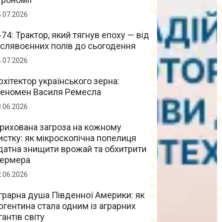
5.07.2026
-74: Трактор, який тягнув епоху — від
іслявоєнних полів до сьогодення
4.07.2026
рхітектор українського зерна:
еномен Василя Ремесла
8.06.2026
рихована загроза на кожному
истку: як мікроскопічна попелиця
датна знищити врожай та обхитрити
ермера
2.06.2026
грарна душа Південної Америки: як
ргентина стала одним із аграрних
ігантів світу