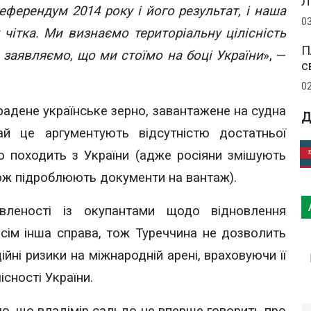
Л
ферендум 2014 року і його результат, і наша
0
чітка. Ми визнаємо територіальну цілісність
П
і заявляємо, що ми стоїмо на боці України
», —
с
0
радене українське зерно, завантажене на судна
Д
й це аргументують відсутністю достатньої
но походить з України (адже росіяни змішують
акож підроблюють документи на вантаж).
вленості із окупантами щодо відновлення
сім інша справа, тож Туреччина не дозволить
аційні ризики на міжнародній арені, враховуючи її
сності України.