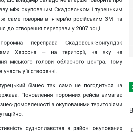
о, що владімір сальдо не вперше говорить про
раву між окупованим Скадовськом і турецьким
е ж саме говорив в інтерв’ю російським ЗМІ та
ня до створення переправи у 2007 році.
поромна переправа Скадовськ-Зонгулдак
ами Херсона — на території, на яку не
я міського голови обласного центра. Тому
участь у її створенні.
 турецький бізнес так само не погодиться на
держава. Поновлення поромних рейсів вимагає
 бізнес-домовленості з окупованими територіями
B
путаційно.
тивність судноплавства в районі окупованих