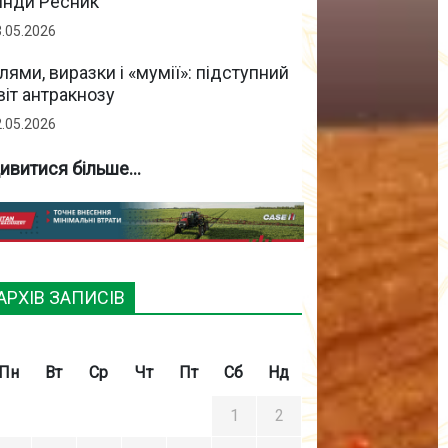
інди Ресник
3.05.2026
лями, виразки і «мумії»: підступний
віт антракнозу
2.05.2026
ивитися більше...
АРХІВ ЗАПИСІВ
Пн
Вт
Ср
Чт
Пт
Сб
Нд
1
2