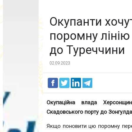
Окупанти хочу
поромну лінію
до Туреччини
02.09.2023
Окупаційна влада Херсонщи
Скадовського порту до Зонгулда
Якщо поновити цю поромну переп