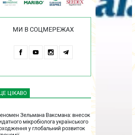
МИ В СОЦМЕРЕЖАХ
ЦЕ ЦІКАВО
еномен Зельмана Ваксмана: внесок
идатного мікробіолога українського
оходження у глобальний розвиток
грономії