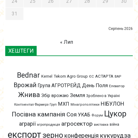
24
25
26
27
28
29
30
31
Серпень 2026
« Лип
ХЕШТЕГИ
Bednar
АСТАРТА
Kernel
Tekom Agro Group
ЄС
ВАР
Врожай
День Поля
Група АГРОТРЕЙД
Елеватор
Жнива
Земля
Збір врожаю
Зроблено в Україні
НІБУЛОН
МХП
Контінентал Фармерз Груп
Мінагрополітики
Цукор
Посівна кампанія
Соя
УКАБ
Форум
агросектор
аграрії
війна
агропродукція
виставка
експорт
зерно
кукурудза
конференція