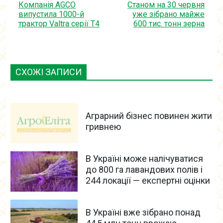
Компанія AGCO
Станом на 30 червня
випустила 1000-й
уже зібрано майже
трактор Valtra серії T4
600 тис. тонн зерна
СХОЖІ ЗАПИСИ
Аграрний бізнес повинен жити
гривнею
В Україні може налічуватися
до 800 га лавандових полів і
244 локації — експертні оцінки
В Україні вже зібрано понад