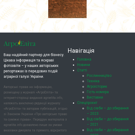
Навігація
Ваш надійний партнер для бізнесу.
Головна
Цікава інформація та яскраві
Новини
фотозвіти – у наших авторських
Статті
репортажах із передових подій
Рослинництво
аграрної галузі України.
Техніка
Агроісторик
Авторські права на інформацію,
Гість номера
розміщену у журналі «АгроЕліта» та
Виставки
інтернет-сторінці видання agroelita.info,
Спецпроєкт
належать виключно редакції журналу
Від сівби – до збирання
«АгроЕліта» та авторам публікацій, згідно
– 2023
зі Законом України «Про авторське право
Від сівби – до збирання
та суміжні права». Передрук матеріалів з
– 2021
agroelita.info дозволено лише за умови
Від сівби – до збирання
вказівки джерела та прямого, відкритого