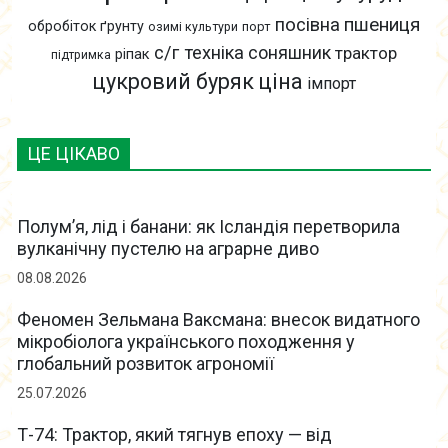
пшениця
посівна
обробіток ґрунту
озимі культури
порт
с/г техніка
соняшник
трактор
ріпак
підтримка
цукровий буряк
ціна
імпорт
ЦЕ ЦІКАВО
Полум’я, лід і банани: як Ісландія перетворила
вулканічну пустелю на аграрне диво
08.08.2026
Феномен Зельмана Ваксмана: внесок видатного
мікробіолога українського походження у
глобальний розвиток агрономії
25.07.2026
Т-74: Трактор, який тягнув епоху — від