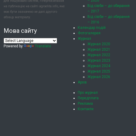
– 2020
для пошукових систем, гіперпосилання
Від сівби – до збирання
на публікацію на сайті agroelita.info, яке
– 2017
має бути зазначено не далі другого
Від сівби – до збирання
абзацу матеріалу.
– 2016
Календар подій
Мова сайту
Фотогалерея
Журнал
Журнал 2020
Powered by
Translate
Журнал 2021
Журнал 2022
Журнал 2023
Журнал 2024
Журнал 2025
Журнал 2026
Архів
Про журнал
Передплата
Реклама
Контакти