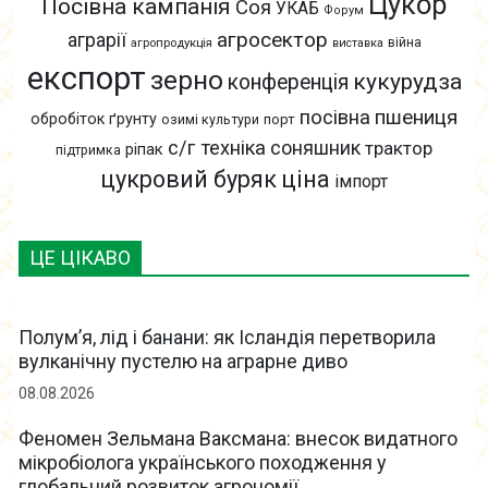
Цукор
Посівна кампанія
Соя
УКАБ
Форум
агросектор
аграрії
війна
агропродукція
виставка
експорт
зерно
кукурудза
конференція
пшениця
посівна
обробіток ґрунту
озимі культури
порт
с/г техніка
соняшник
трактор
ріпак
підтримка
цукровий буряк
ціна
імпорт
ЦЕ ЦІКАВО
Полум’я, лід і банани: як Ісландія перетворила
вулканічну пустелю на аграрне диво
08.08.2026
Феномен Зельмана Ваксмана: внесок видатного
мікробіолога українського походження у
глобальний розвиток агрономії