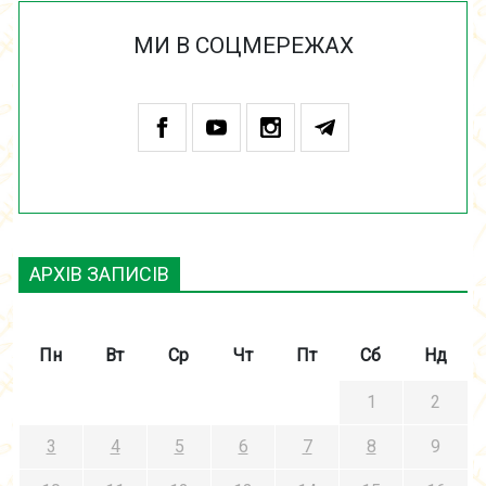
МИ В СОЦМЕРЕЖАХ
АРХІВ ЗАПИСІВ
Пн
Вт
Ср
Чт
Пт
Сб
Нд
1
2
3
4
5
6
7
8
9