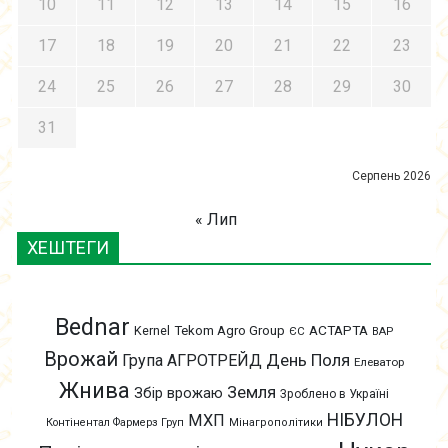
10
11
12
13
14
15
16
17
18
19
20
21
22
23
24
25
26
27
28
29
30
31
Серпень 2026
« Лип
ХЕШТЕГИ
Bednar
АСТАРТА
Kernel
Tekom Agro Group
ЄС
ВАР
Врожай
День Поля
Група АГРОТРЕЙД
Елеватор
Жнива
Земля
Збір врожаю
Зроблено в Україні
НІБУЛОН
МХП
Контінентал Фармерз Груп
Мінагрополітики