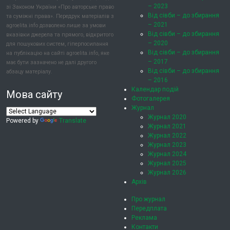
– 2023
зі Законом України «Про авторське право
Від сівби – до збирання
та суміжні права». Передрук матеріалів з
– 2021
agroelita.info дозволено лише за умови
Від сівби – до збирання
вказівки джерела та прямого, відкритого
– 2020
для пошукових систем, гіперпосилання
Від сівби – до збирання
на публікацію на сайті agroelita.info, яке
– 2017
має бути зазначено не далі другого
Від сівби – до збирання
абзацу матеріалу.
– 2016
Календар подій
Мова сайту
Фотогалерея
Журнал
Журнал 2020
Powered by
Translate
Журнал 2021
Журнал 2022
Журнал 2023
Журнал 2024
Журнал 2025
Журнал 2026
Архів
Про журнал
Передплата
Реклама
Контакти