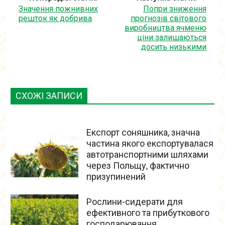
Значення пожнивних
Попри зниження
решток як добрива
прогнозів світового
виробництва ячменю
ціни залишаються
досить низькими
СХОЖІ ЗАПИСИ
Експорт соняшника, значна
частина якого експортувалася
автотранспортними шляхами
через Польщу, фактично
призупинений
Рослини-сидерати для
ефективного та прибуткового
господарювання