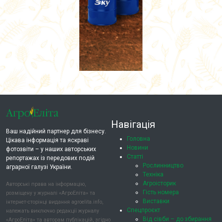
Навігація
Ваш надійний партнер для бізнесу.
Головна
Цікава інформація та яскраві
Новини
фотозвіти – у наших авторських
Статті
репортажах із передових подій
Рослинництво
аграрної галузі України.
Техніка
Агроісторик
Авторські права на інформацію,
Гість номера
розміщену у журналі «АгроЕліта» та
Виставки
інтернет-сторінці видання agroelita.info,
Спецпроєкт
належать виключно редакції журналу
Від сівби – до збирання
«АгроЕліта» та авторам публікацій, згідно