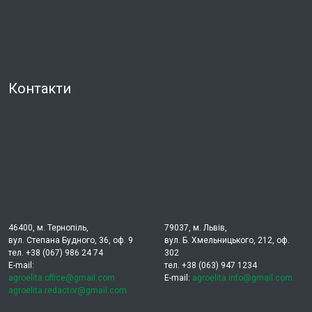
Контакти
46400, м. Тернопіль,
79037, м. Львів,
вул. Степана Будного, 36, оф. 9
вул. Б. Хмельницького, 212, оф.
тел. +38 (067) 986 24 74
302
E-mail:
тел. +38 (063) 947 1234
agroelita.office@gmail.com
E-mail:
agroelita.info@gmail.com
agroelita.redactor@gmail.com