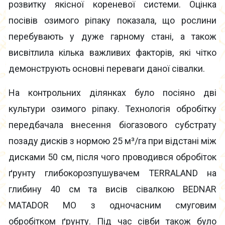
розвитку якісної кореневої системи. Оцінка
посівів озимого ріпаку показала, що рослини
перебувають у дуже гарному стані, а також
висвітлила кілька важливих факторів, які чітко
демонструють основні переваги даної сівалки.
На контрольних ділянках було посіяно дві
культури озимого ріпаку. Технологія обробітку
передбачала внесення біогазового субстрату
позаду дисків з нормою 25 м³/га при відстані між
дисками 50 см, після чого проводився обробіток
ґрунту глибокорозпушувачем TERRALAND на
глибину 40 см та висів сівалкою BEDNAR
MATADOR MO з одночасним смуговим
обробітком ґрунту. Під час сівби також було