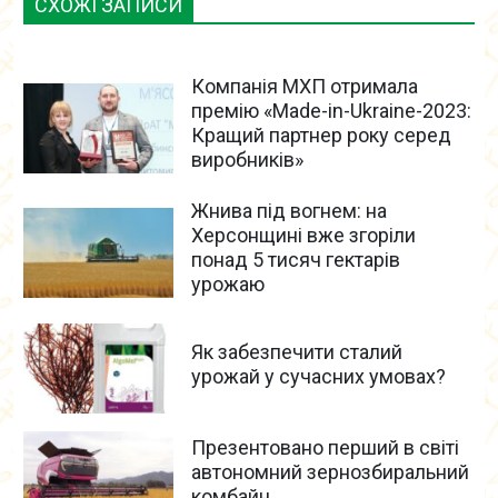
СХОЖІ ЗАПИСИ
Компанія МХП отримала
премію «Made-in-Ukraine-2023:
Кращий партнер року серед
виробників»
Жнива під вогнем: на
Херсонщині вже згоріли
понад 5 тисяч гектарів
урожаю
Як забезпечити сталий
урожай у сучасних умовах?
Презентовано перший в світі
автономний зернозбиральний
комбайн