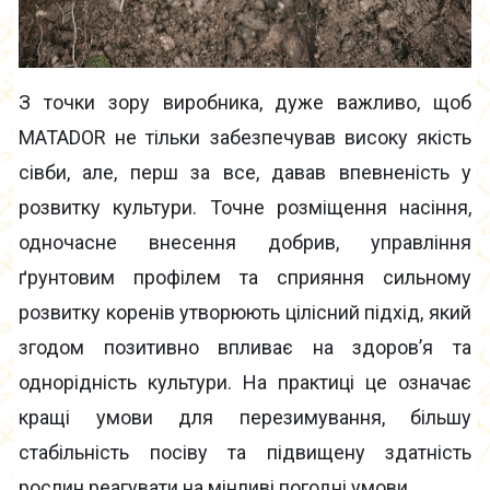
З точки зору виробника, дуже важливо, щоб
MATADOR не тільки забезпечував високу якість
сівби, але, перш за все, давав впевненість у
розвитку культури. Точне розміщення насіння,
одночасне внесення добрив, управління
ґрунтовим профілем та сприяння сильному
розвитку коренів утворюють цілісний підхід, який
згодом позитивно впливає на здоров’я та
однорідність культури. На практиці це означає
кращі умови для перезимування, більшу
стабільність посіву та підвищену здатність
рослин реагувати на мінливі погодні умови.