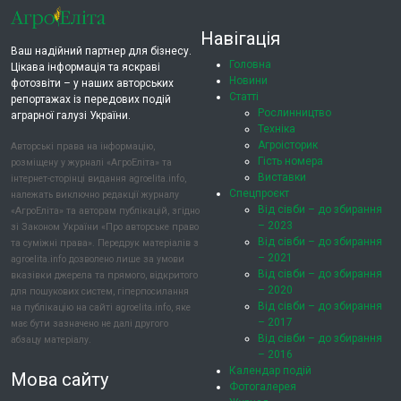
Навігація
Ваш надійний партнер для бізнесу.
Головна
Цікава інформація та яскраві
Новини
фотозвіти – у наших авторських
Статті
репортажах із передових подій
Рослинництво
аграрної галузі України.
Техніка
Агроісторик
Авторські права на інформацію,
Гість номера
розміщену у журналі «АгроЕліта» та
Виставки
інтернет-сторінці видання agroelita.info,
Спецпроєкт
належать виключно редакції журналу
Від сівби – до збирання
«АгроЕліта» та авторам публікацій, згідно
– 2023
зі Законом України «Про авторське право
Від сівби – до збирання
та суміжні права». Передрук матеріалів з
– 2021
agroelita.info дозволено лише за умови
Від сівби – до збирання
вказівки джерела та прямого, відкритого
– 2020
для пошукових систем, гіперпосилання
Від сівби – до збирання
на публікацію на сайті agroelita.info, яке
– 2017
має бути зазначено не далі другого
Від сівби – до збирання
абзацу матеріалу.
– 2016
Календар подій
Мова сайту
Фотогалерея