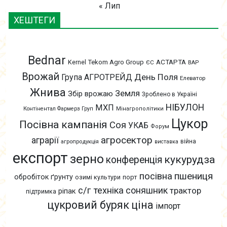
« Лип
ХЕШТЕГИ
Bednar
АСТАРТА
Kernel
Tekom Agro Group
ЄС
ВАР
Врожай
День Поля
Група АГРОТРЕЙД
Елеватор
Жнива
Земля
Збір врожаю
Зроблено в Україні
НІБУЛОН
МХП
Контінентал Фармерз Груп
Мінагрополітики
Цукор
Посівна кампанія
Соя
УКАБ
Форум
агросектор
аграрії
війна
агропродукція
виставка
експорт
зерно
кукурудза
конференція
пшениця
посівна
обробіток ґрунту
озимі культури
порт
с/г техніка
соняшник
трактор
ріпак
підтримка
цукровий буряк
ціна
імпорт