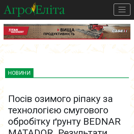
НОВИНИ
Посів озимого ріпаку за
технологією смугового
обробітку ґрунту BEDNAR
MATADOR. Результати