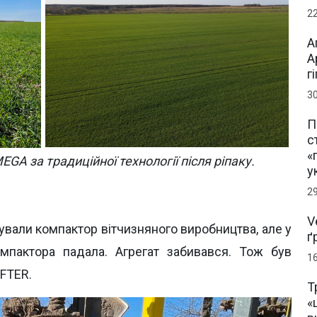
2
А
А
г
3
П
с
«
MEGA
за традиційної технології після ріпаку.
у
2
V
ували компактор вітчизняного виробництва, але у
ґ
мпактора падала. Агрегат забивався. Тож був
1
FTER.
Т
«