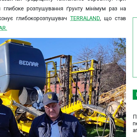
 глибоке розпушування ґрунту мінімум раз на
иконує глибокорозпушувач
TERRALAND
, що став
AR.
П
п
а