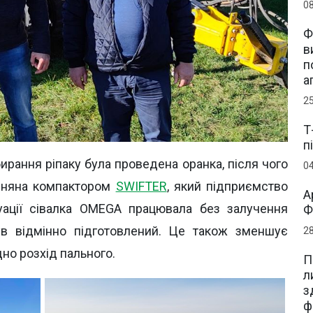
0
Ф
в
п
а
2
Т
п
бирання ріпаку була проведена оранка, після чого
0
івняна компактором
SWIFTER
, який підприємство
А
уації сівалка OMEGA працювала без залучення
Ф
був відмінно підготовлений. Це також зменшує
2
дно розхід пального.
П
л
з
ф