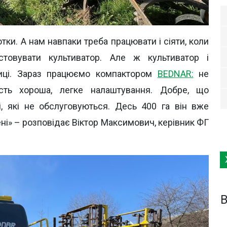
тки. А нам навпаки треба працювати і сіяти, коли
стовувати культиватор. Але ж культиватор і
ниці. Зараз працюємо компактором
BEDNAR:
не
ість хороша, легке налаштування. Добре, що
і, які не обслуговуються. Десь 400 га він вже
ні» – розповідає Віктор Максимович, керівник ФГ
B