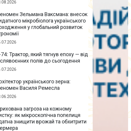
8.08.2026
еномен Зельмана Ваксмана: внесок
идатного мікробіолога українського
оходження у глобальний розвиток
грономії
5.07.2026
-74: Трактор, який тягнув епоху — від
іслявоєнних полів до сьогодення
4.07.2026
рхітектор українського зерна:
еномен Василя Ремесла
8.06.2026
рихована загроза на кожному
истку: як мікроскопічна попелиця
датна знищити врожай та обхитрити
ермера