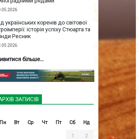
иноградними рядами
0.05.2026
ід українських коренів до світової
гроімперії: історія успіху Стюарта та
інди Ресник
3.05.2026
ивитися більше...
АРХІВ ЗАПИСІВ
Пн
Вт
Ср
Чт
Пт
Сб
Нд
1
2