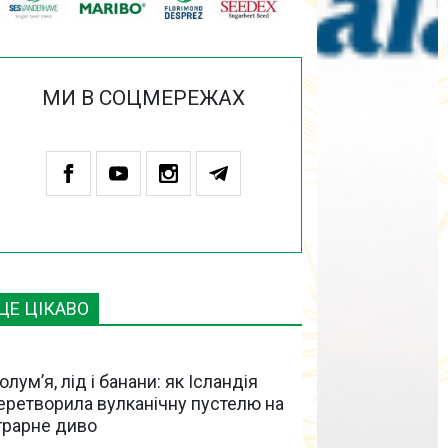
МИ В СОЦМЕРЕЖАХ
ЦЕ ЦІКАВО
олум’я, лід і банани: як Ісландія
еретворила вулканічну пустелю на
грарне диво