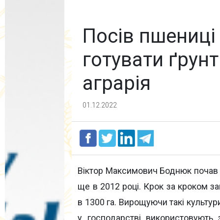
Посів пшениці
готувати ґрунт
аграрія
01.12.2022
Віктор Максимович Боднюк почав 
ще в 2012 році. Крок за кроком 
в 1300 га. Вирощуючи такі культури
у господарстві використовують 