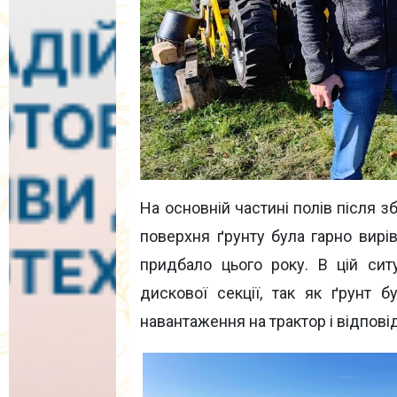
На основній частині полів після з
поверхня ґрунту була гарно вир
придбало цього року. В цій сит
дискової секції, так як ґрунт 
навантаження на трактор і відпові