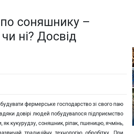
 по соняшнику –
 чи ні? Досвід
будувати фермерське господарство зі свого паю
завдяки довірі людей побудувалося підприємство
, як кукурудзу, соняшник, ріпак, пшеницю, ячмінь,
зазвичай традиційну технологію обробітку. При