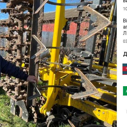
в
1
В
а
Л
0
Д