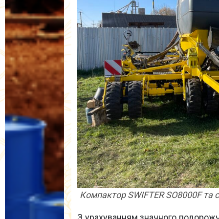
Компактор SWIFTER SO8000F та с
З урахуванням значного подорожча