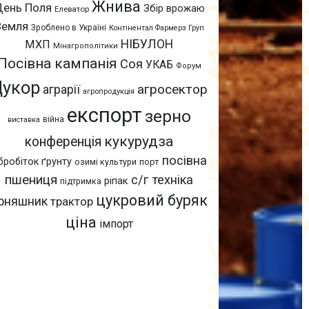
Жнива
День Поля
Збір врожаю
Елеватор
Земля
Зроблено в Україні
Контінентал Фармерз Груп
НІБУЛОН
МХП
Мінагрополітики
Посівна кампанія
Соя
УКАБ
Форум
Цукор
агросектор
аграрії
агропродукція
експорт
зерно
війна
виставка
кукурудза
конференція
посівна
бробіток ґрунту
озимі культури
порт
пшениця
с/г техніка
ріпак
підтримка
цукровий буряк
оняшник
трактор
ціна
імпорт