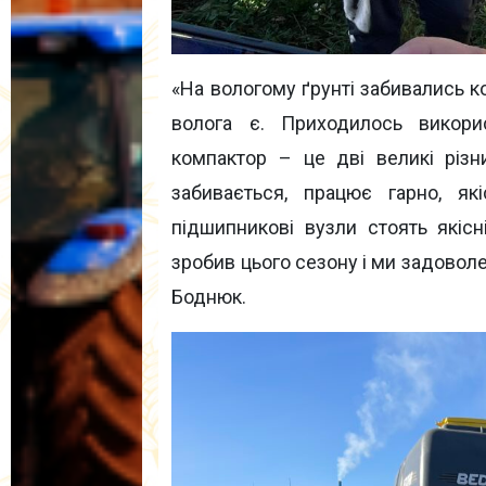
«На вологому ґрунті забивались ко
волога є. Приходилось викори
компактор – це дві великі різ
забивається, працює гарно, як
підшипникові вузли стоять якісн
зробив цього сезону і ми задоволе
Боднюк.