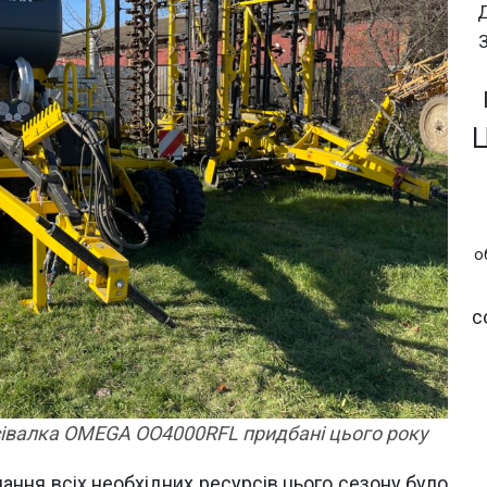
о
с
івалка OMEGA OO4000RFL придбані цього року
ння всіх необхідних ресурсів цього сезону було