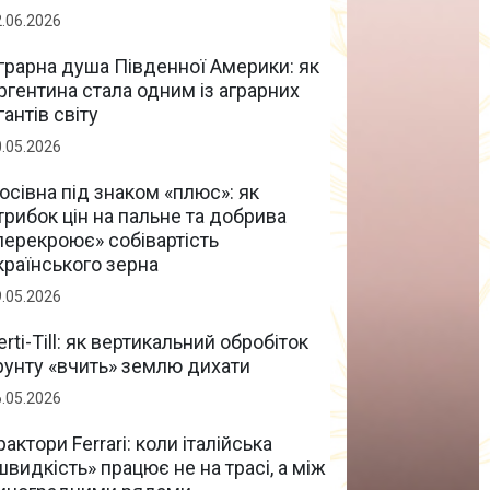
2.06.2026
грарна душа Південної Америки: як
ргентина стала одним із аграрних
ігантів світу
0.05.2026
осівна під знаком «плюс»: як
трибок цін на пальне та добрива
перекроює» собівартість
країнського зерна
9.05.2026
erti-Till: як вертикальний обробіток
рунту «вчить» землю дихати
6.05.2026
рактори Ferrari: коли італійська
швидкість» працює не на трасі, а між