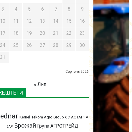
3
4
5
6
7
8
9
10
11
12
13
14
15
16
17
18
19
20
21
22
23
24
25
26
27
28
29
30
31
Серпень 2026
« Лип
ХЕШТЕГИ
ednar
АСТАРТА
Kernel
Tekom Agro Group
ЄС
Врожай
Група АГРОТРЕЙД
ВАР